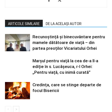
ARTICOLE SIMILARE
DE LA ACELAȘI AUTOR
Recunoștință și binecuvântare pentru
mamele dătătoare de viață – din
partea preoților Vicariatului Orhei
Marșul pentru viață la cea de-a II-a
ediție în s. Lucășeuca, r-l Orhei:
„Pentru viață, cu inimă curată”
Credința, care se stinge departe de
focul Bisericii