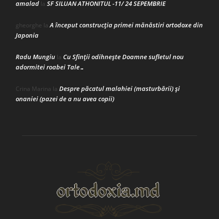
amalad
SF SILUAN ATHONITUL -11/ 24 SEPEMBRIE
la
A început construcţia primei mănăstiri ortodoxe din
gheorghe
la
Japonia
Radu Mungiu
Cu Sfinții odihnește Doamne sufletul nou
la
adormitei roabei Tale…
Despre păcatul malahiei (masturbării) şi
Crina Marina
la
onaniei (pazei de a nu avea copii)