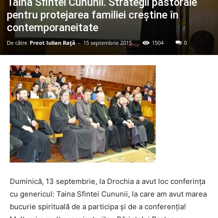
Taina Sfintei Cununii. Strategii pastorale
pentru protejarea familiei creştine în
contemporaneitate
De către
Preot Iulian Raţă
-
15 septembrie 2015
1504
0
Duminică, 13 septembrie, la Drochia a avut loc conferința
cu genericul: Taina Sfintei Cununii, la care am avut marea
bucurie spirituală de a participa și de a conferenția!