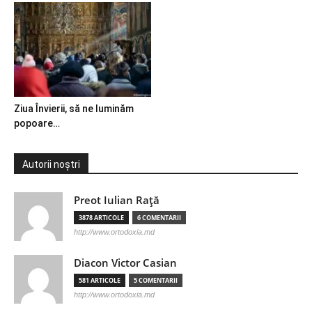
Ziua Învierii, să ne luminăm
popoare…
Autorii noștri
Preot Iulian Raţă
3878 ARTICOLE
6 COMENTARII
http://www.ortodoxia.md
Diacon Victor Casian
581 ARTICOLE
5 COMENTARII
http://www.ortodoxia.md