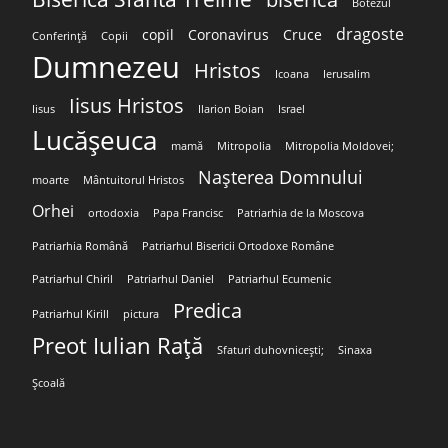
Botezul
dragoste
copil
Coronavirus
Cruce
Conferință
Copii
Dumnezeu
Hristos
Icoana
Ierusalim
Iisus Hristos
Iisus
Ilarion Boian
Israel
Lucășeuca
mamă
Mitropolia
Mitropolia Moldovei;
Nașterea Domnului
moarte
Mântuitorul Hristos
Orhei
ortodoxia
Papa Francisc
Patriarhia de la Moscova
Patriarhia Română
Patriarhul Bisericii Ortodoxe Române
Patriarhul Chiril
Patriarhul Daniel
Patriarhul Ecumenic
Predica
Patriarhul Kirill
pictura
Preot Iulian Rață
Sfaturi duhovnicești;
Sinaxa
Școală