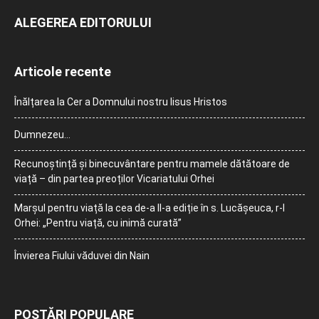
ALEGEREA EDITORULUI
Articole recente
Înălțarea la Cer a Domnului nostru Iisus Hristos
Dumnezeu…
Recunoștință și binecuvântare pentru mamele dătătoare de
viață – din partea preoților Vicariatului Orhei
Marșul pentru viață la cea de-a II-a ediție în s. Lucășeuca, r-l
Orhei: „Pentru viață, cu inimă curată”
Învierea Fiului văduvei din Nain
POSTĂRI POPULARE