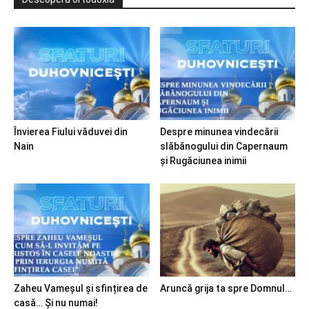
Învierea Fiului văduvei din
Despre minunea vindecării
Nain
slăbănogului din Capernaum
și Rugăciunea inimii
Zaheu Vameșul și sfințirea de
Aruncă grija ta spre Domnul…
casă… Și nu numai!