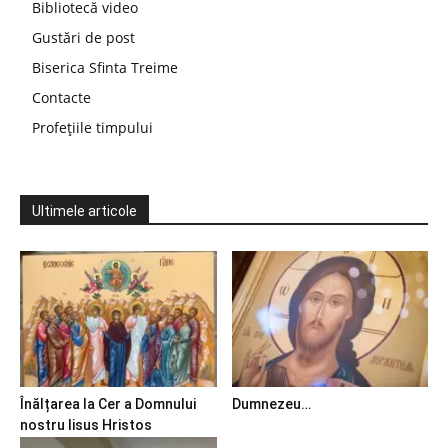
Bibliotecă video
Gustări de post
Biserica Sfinta Treime
Contacte
Profețiile timpului
Ultimele articole
Înălțarea la Cer a Domnului
Dumnezeu…
nostru Iisus Hristos