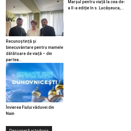
Marșul pentru viață la cea de-
a II-a ediție în s. Lucășeuca,...
Recunoștință și
binecuvântare pentru mamele
dătătoare de viață – din
partea...
Învierea Fiului văduvei din
Nain
Descoperă ortodoxia