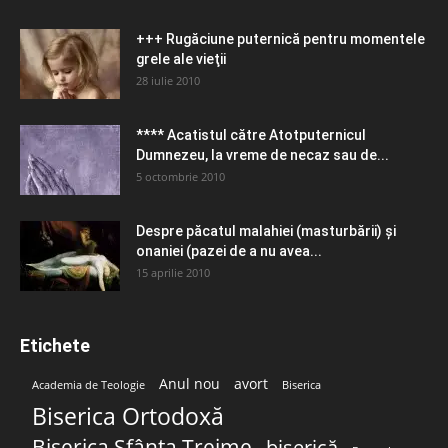
+++ Rugăciune puternică pentru momentele
grele ale vieţii
28 iulie 2010
**** Acatistul către Atotputernicul
Dumnezeu, la vreme de necaz sau de...
5 octombrie 2010
Despre păcatul malahiei (masturbării) şi
onaniei (pazei de a nu avea...
15 aprilie 2010
Etichete
Anul nou
avort
Academia de Teologie
Biserica
Biserica Ortodoxă
Biserica Sfânta Treime
biserică