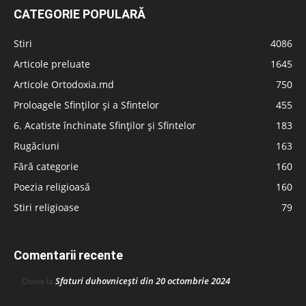
CATEGORIE POPULARĂ
Stiri
4086
Articole preluate
1645
Articole Ortodoxia.md
750
Proloagele Sfinților și a Sfintelor
455
6. Acatiste închinate Sfinților și Sfintelor
183
Rugăciuni
163
Fără categorie
160
Poezia religioasă
160
Stiri religioase
79
Comentarii recente
Sfaturi duhovnicești din 20 octombrie 2024
Doina
la