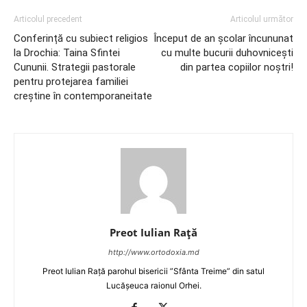
Articolul precedent
Articolul următor
Conferință cu subiect religios
Început de an școlar încununat
la Drochia: Taina Sfintei
cu multe bucurii duhovnicești
Cununii. Strategii pastorale
din partea copiilor noștri!
pentru protejarea familiei
creştine în contemporaneitate
Preot Iulian Raţă
http://www.ortodoxia.md
Preot Iulian Rață parohul bisericii ”Sfânta Treime” din satul
Lucășeuca raionul Orhei.