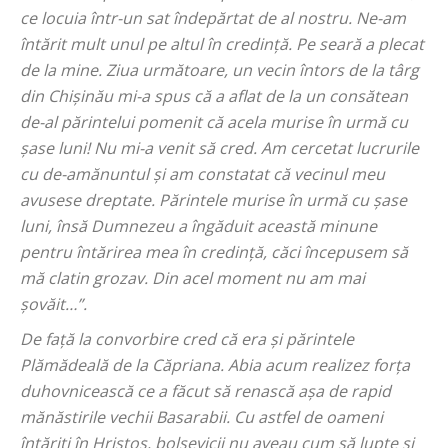
ce locuia într-un sat îndepărtat de al nostru. Ne-am
întărit mult unul pe altul în credință. Pe seară a plecat
de la mine. Ziua următoare, un vecin întors de la târg
din Chișinău mi-a spus că a aflat de la un consătean
de-al părintelui pomenit că acela murise în urmă cu
șase luni! Nu mi-a venit să cred. Am cercetat lucrurile
cu de-amănuntul și am constatat că vecinul meu
avusese dreptate. Părintele murise în urmă cu șase
luni, însă Dumnezeu a îngăduit această minune
pentru întărirea mea în credință, căci începusem să
mă clatin grozav. Din acel moment nu am mai
șovăit…”.
De față la convorbire cred că era și părintele
Plămădeală de la Căpriana. Abia acum realizez forța
duhovnicească ce a făcut să renască așa de rapid
mănăstirile vechii Basarabii. Cu astfel de oameni
întăriți în Hristos, bolșevicii nu aveau cum să lupte și