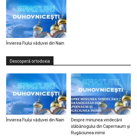
Învierea Fiului văduvei din Nain
Descoperă ortodoxia
Învierea Fiului văduvei din Nain
Despre minunea vindecării
slăbănogului din Capernaum și
Rugăciunea inimii