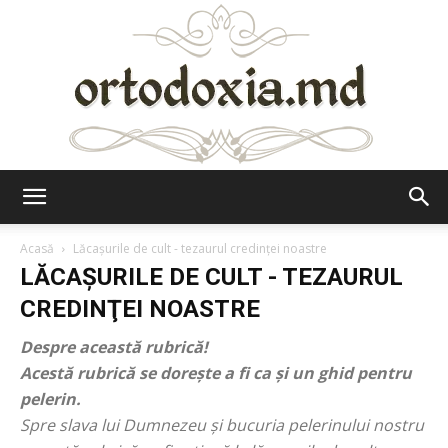
Ortodoxia.md
Acasă
Lăcaşurile de cult - tezaurul credinţei noastre
LĂCAŞURILE DE CULT - TEZAURUL
CREDINŢEI NOASTRE
Despre această rubrică!
Acestă rubrică se dorește a fi ca și un ghid pentru
pelerin.
Spre slava lui Dumnezeu şi bucuria pelerinului nostru