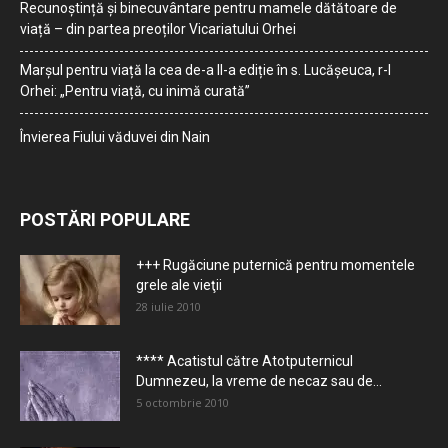
Recunoștință și binecuvântare pentru mamele dătătoare de
viață – din partea preoților Vicariatului Orhei
Marșul pentru viață la cea de-a II-a ediție în s. Lucășeuca, r-l
Orhei: „Pentru viață, cu inimă curată”
Învierea Fiului văduvei din Nain
POSTĂRI POPULARE
+++ Rugăciune puternică pentru momentele
grele ale vieţii
28 iulie 2010
**** Acatistul către Atotputernicul
Dumnezeu, la vreme de necaz sau de...
5 octombrie 2010