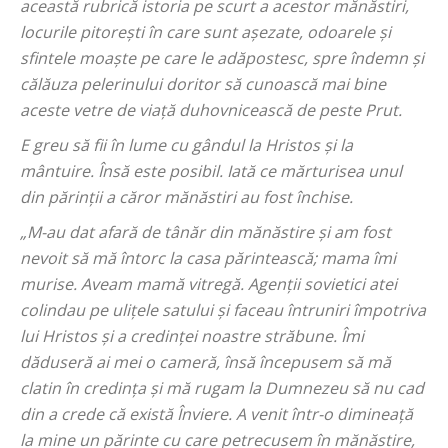
această rubrică istoria pe scurt a acestor mănăstiri,
locurile pitorești în care sunt așezate, odoarele și
sfintele moaște pe care le adăpostesc, spre îndemn și
călăuza pelerinului doritor să cunoască mai bine
aceste vetre de viață duhovnicească de peste Prut.
E greu să fii în lume cu gândul la Hristos și la
mântuire. Însă este posibil. Iată ce mărturisea unul
din părinții a căror mănăstiri au fost închise.
„M-au dat afară de tânăr din mănăstire și am fost
nevoit să mă întorc la casa părintească; mama îmi
murise. Aveam mamă vitregă. Agenții sovietici atei
colindau pe ulițele satului și faceau întruniri împotriva
lui Hristos și a credinței noastre străbune. Îmi
dăduseră ai mei o cameră, însă începusem să mă
clatin în credința și mă rugam la Dumnezeu să nu cad
din a crede că există Înviere. A venit într-o dimineață
la mine un părinte cu care petrecusem în mănăstire,