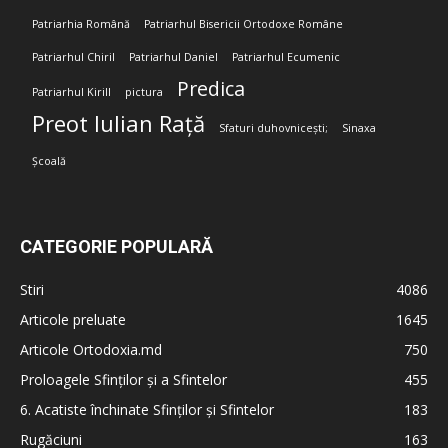
Patriarhia Română
Patriarhul Bisericii Ortodoxe Române
Patriarhul Chiril
Patriarhul Daniel
Patriarhul Ecumenic
Predica
Patriarhul Kirill
pictura
Preot Iulian Rață
Sfaturi duhovnicești;
Sinaxa
Școală
CATEGORIE POPULARĂ
Stiri
4086
Articole preluate
1645
Articole Ortodoxia.md
750
Proloagele Sfinților și a Sfintelor
455
6. Acatiste închinate Sfinților și Sfintelor
183
Rugăciuni
163