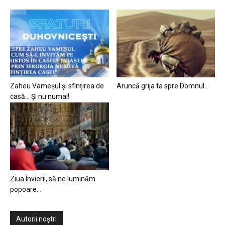
Zaheu Vameșul și sfințirea de
Aruncă grija ta spre Domnul…
casă… Și nu numai!
Ziua Învierii, să ne luminăm
popoare…
Autorii noștri