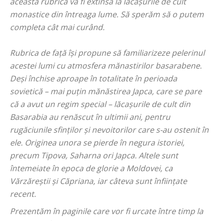
această rubrică va fi extinsă la lăcaşurile de cult
monastice din întreaga lume. Să sperăm să o putem
completa cât mai curând.
Rubrica de față își propune să familiarizeze pelerinul
acestei lumi cu atmosfera mănastirilor basarabene.
Deși închise aproape în totalitate în perioada
sovietică – mai puțin mănăstirea Japca, care se pare
că a avut un regim special – lăcașurile de cult din
Basarabia au renăscut în ultimii ani, pentru
rugăciunile sfinților și nevoitorilor care s-au ostenit în
ele. Originea unora se pierde în negura istoriei,
precum Tipova, Saharna ori Japca. Altele sunt
întemeiate în epoca de glorie a Moldovei, ca
Vărzăreștii și Căpriana, iar câteva sunt înființate
recent.
Prezentăm în paginile care vor fi urcate între timp la