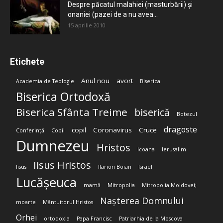
Despre păcatul malahiei (masturbării) şi
onaniei (pazei de a nu avea...
15 aprilie 2010
Etichete
Anul nou
avort
Academia de Teologie
Biserica
Biserica Ortodoxă
Biserica Sfânta Treime
biserică
Botezul
dragoste
copil
Coronavirus
Cruce
Conferință
Copii
Dumnezeu
Hristos
Icoana
Ierusalim
Iisus Hristos
Iisus
Ilarion Boian
Israel
Lucășeuca
mamă
Mitropolia
Mitropolia Moldovei;
Nașterea Domnului
moarte
Mântuitorul Hristos
Orhei
ortodoxia
Papa Francisc
Patriarhia de la Moscova