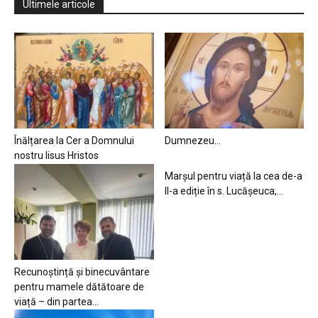
Ultimele articole
Înălțarea la Cer a Domnului
Dumnezeu…
nostru Iisus Hristos
Marșul pentru viață la cea de-a
II-a ediție în s. Lucășeuca,...
Recunoștință și binecuvântare
pentru mamele dătătoare de
viață – din partea...