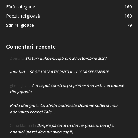
Fără categorie
160
Poezia religioasă
160
Stiri religioase
79
Comentarii recente
Sfaturi duhovnicești din 20 octombrie 2024
Doina
la
amalad
SF SILUAN ATHONITUL -11/ 24 SEPEMBRIE
la
A început construcţia primei mănăstiri ortodoxe
gheorghe
la
din Japonia
Radu Mungiu
Cu Sfinții odihnește Doamne sufletul nou
la
adormitei roabei Tale…
Despre păcatul malahiei (masturbării) şi
Crina Marina
la
onaniei (pazei de a nu avea copii)