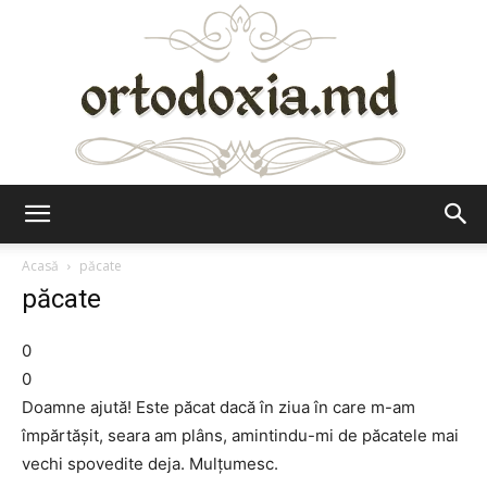
Ortodoxia.md
Acasă
păcate
păcate
0
0
Doamne ajută! Este păcat dacă în ziua în care m-am
împărtăşit, seara am plâns, amintindu-mi de păcatele mai
vechi spovedite deja. Mulţumesc.