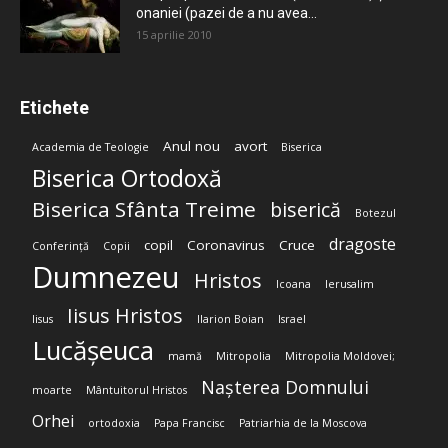
onaniei (pazei de a nu avea...
15 aprilie 2010
Etichete
Anul nou
avort
Academia de Teologie
Biserica
Biserica Ortodoxă
Biserica Sfânta Treime
biserică
Botezul
dragoste
copil
Coronavirus
Cruce
Conferință
Copii
Dumnezeu
Hristos
Icoana
Ierusalim
Iisus Hristos
Iisus
Ilarion Boian
Israel
Lucășeuca
mamă
Mitropolia
Mitropolia Moldovei;
Nașterea Domnului
moarte
Mântuitorul Hristos
Orhei
ortodoxia
Papa Francisc
Patriarhia de la Moscova