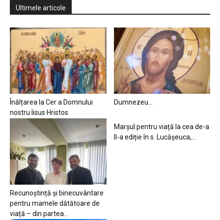
Ultimele articole
Înălțarea la Cer a Domnului
Dumnezeu…
nostru Iisus Hristos
Marșul pentru viață la cea de-a
II-a ediție în s. Lucășeuca,...
Recunoștință și binecuvântare
pentru mamele dătătoare de
viață – din partea...