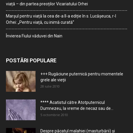
viață – din partea preoților Vicariatului Orhei
Marșul pentru viață la cea de-a II-a ediție în s. Lucășeuca, r-l
Orhei: „Pentru viață, cu inimă curată”
Învierea Fiului văduvei din Nain
POSTĂRI POPULARE
+++ Rugăciune puternică pentru momentele
grele ale vieţii
28 iulie 2010
**** Acatistul către Atotputernicul
Dumnezeu, la vreme de necaz sau de...
5 octombrie 2010
Despre păcatul malahiei (masturbării) şi