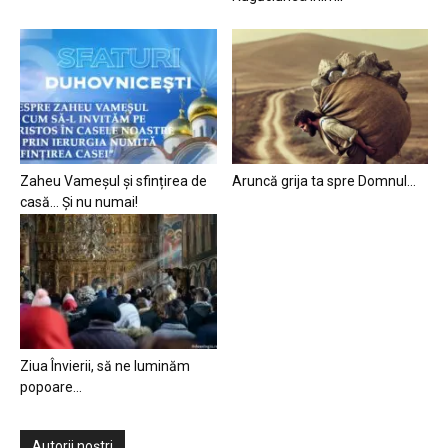
Zaheu Vameșul și sfințirea de
Aruncă grija ta spre Domnul…
casă… Și nu numai!
Ziua Învierii, să ne luminăm
popoare…
Autorii noștri