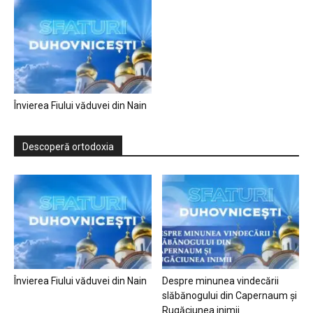
Învierea Fiului văduvei din Nain
Descoperă ortodoxia
Învierea Fiului văduvei din Nain
Despre minunea vindecării
slăbănogului din Capernaum și
Rugăciunea inimii