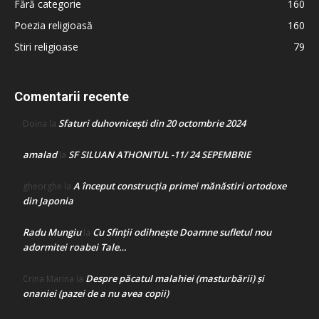
Fără categorie
160
Poezia religioasă
160
Stiri religioase
79
Comentarii recente
Sfaturi duhovnicești din 20 octombrie 2024
Doina
la
amalad
SF SILUAN ATHONITUL -11/ 24 SEPEMBRIE
la
A început construcţia primei mănăstiri ortodoxe
gheorghe
la
din Japonia
Radu Mungiu
Cu Sfinții odihnește Doamne sufletul nou
la
adormitei roabei Tale…
Despre păcatul malahiei (masturbării) şi
Crina Marina
la
onaniei (pazei de a nu avea copii)