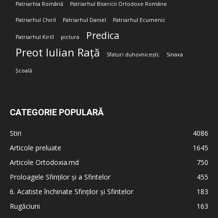
Patriarhia Română
Patriarhul Bisericii Ortodoxe Române
Patriarhul Chiril
Patriarhul Daniel
Patriarhul Ecumenic
Predica
Patriarhul Kirill
pictura
Preot Iulian Rață
Sfaturi duhovnicești;
Sinaxa
Școală
CATEGORIE POPULARĂ
Stiri
4086
Articole preluate
1645
Articole Ortodoxia.md
750
Proloagele Sfinților și a Sfintelor
455
6. Acatiste închinate Sfinților și Sfintelor
183
Rugăciuni
163