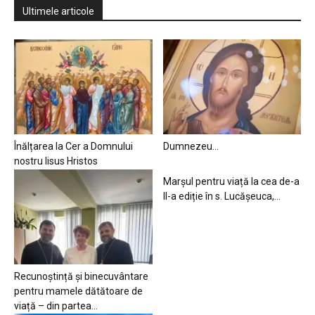
Ultimele articole
Înălțarea la Cer a Domnului
Dumnezeu…
nostru Iisus Hristos
Marșul pentru viață la cea de-a
II-a ediție în s. Lucășeuca,...
Recunoștință și binecuvântare
pentru mamele dătătoare de
viață – din partea...