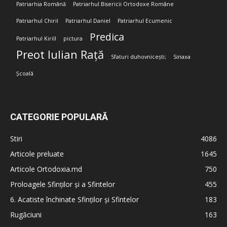
Patriarhia Română
Patriarhul Bisericii Ortodoxe Române
Patriarhul Chiril
Patriarhul Daniel
Patriarhul Ecumenic
Predica
Patriarhul Kirill
pictura
Preot Iulian Rață
Sfaturi duhovnicești;
Sinaxa
Școală
CATEGORIE POPULARĂ
Stiri
4086
Articole preluate
1645
Articole Ortodoxia.md
750
Proloagele Sfinților și a Sfintelor
455
6. Acatiste închinate Sfinților și Sfintelor
183
Rugăciuni
163