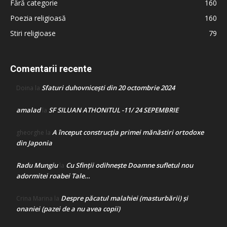
Fără categorie
160
Poezia religioasă
160
Stiri religioase
79
Comentarii recente
Sfaturi duhovnicești din 20 octombrie 2024
Doina
la
amalad
SF SILUAN ATHONITUL -11/ 24 SEPEMBRIE
la
A început construcţia primei mănăstiri ortodoxe
gheorghe
la
din Japonia
Radu Mungiu
Cu Sfinții odihnește Doamne sufletul nou
la
adormitei roabei Tale…
Despre păcatul malahiei (masturbării) şi
Crina Marina
la
onaniei (pazei de a nu avea copii)