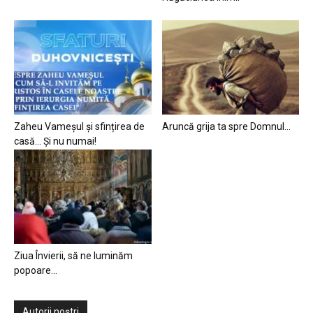
Zaheu Vameșul și sfințirea de
Aruncă grija ta spre Domnul…
casă… Și nu numai!
Ziua Învierii, să ne luminăm
popoare…
Autorii noștri