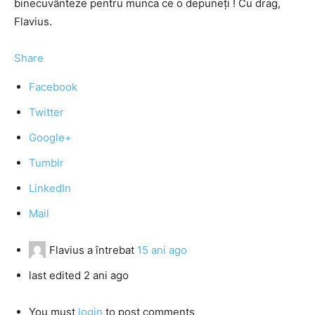
binecuvânteze pentru munca ce o depuneţi ! Cu drag,
Flavius.
Share
Facebook
Twitter
Google+
Tumblr
LinkedIn
Mail
Flavius
a întrebat
15 ani ago
last edited 2 ani ago
You must
login
to post comments