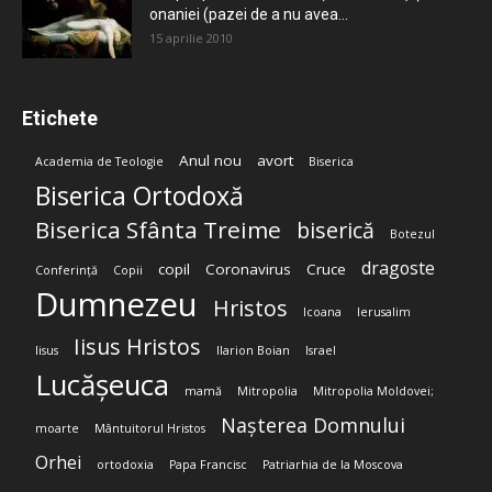
onaniei (pazei de a nu avea...
15 aprilie 2010
Etichete
Anul nou
avort
Academia de Teologie
Biserica
Biserica Ortodoxă
Biserica Sfânta Treime
biserică
Botezul
dragoste
copil
Coronavirus
Cruce
Conferință
Copii
Dumnezeu
Hristos
Icoana
Ierusalim
Iisus Hristos
Iisus
Ilarion Boian
Israel
Lucășeuca
mamă
Mitropolia
Mitropolia Moldovei;
Nașterea Domnului
moarte
Mântuitorul Hristos
Orhei
ortodoxia
Papa Francisc
Patriarhia de la Moscova