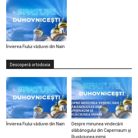
Învierea Fiului văduvei din Nain
Descoperă ortodoxia
Învierea Fiului văduvei din Nain
Despre minunea vindecării
slăbănogului din Capernaum și
Rugăciunea inimii