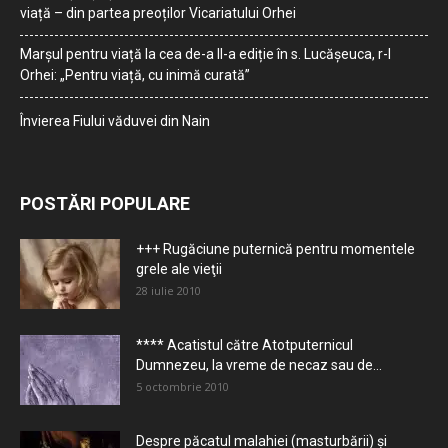
viață – din partea preoților Vicariatului Orhei
Marșul pentru viață la cea de-a II-a ediție în s. Lucășeuca, r-l
Orhei: „Pentru viață, cu inimă curată”
Învierea Fiului văduvei din Nain
POSTĂRI POPULARE
+++ Rugăciune puternică pentru momentele
grele ale vieţii
28 iulie 2010
**** Acatistul către Atotputernicul
Dumnezeu, la vreme de necaz sau de...
5 octombrie 2010
Despre păcatul malahiei (masturbării) şi