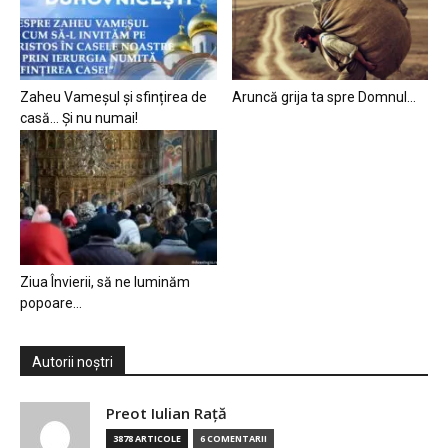
Zaheu Vameșul și sfințirea de
Aruncă grija ta spre Domnul…
casă… Și nu numai!
Ziua Învierii, să ne luminăm
popoare…
Autorii noștri
Preot Iulian Raţă
3878 ARTICOLE
6 COMENTARII