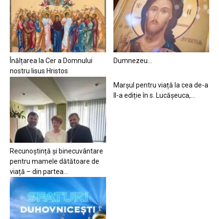
Înălțarea la Cer a Domnului
Dumnezeu…
nostru Iisus Hristos
Marșul pentru viață la cea de-a
II-a ediție în s. Lucășeuca,...
Recunoștință și binecuvântare
pentru mamele dătătoare de
viață – din partea...