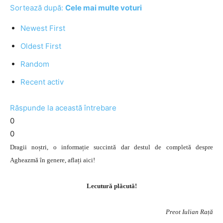
Sortează după:
Cele mai multe voturi
Newest First
Oldest First
Random
Recent activ
Răspunde la această întrebare
0
0
Dragii noștri, o informație succintă dar destul de completă despre
Agheazmă în genere, aflați aici!
Lecutură plăcută!
Preot Iulian Rață