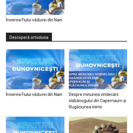
Învierea Fiului văduvei din Nain
Descoperă ortodoxia
Învierea Fiului văduvei din Nain
Despre minunea vindecării
slăbănogului din Capernaum și
Rugăciunea inimii