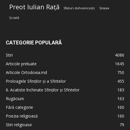
Preot Iulian Rață
Sfaturi duhovnicești;
Sinaxa
Școală
CATEGORIE POPULARĂ
Stiri
4086
Articole preluate
1645
Articole Ortodoxia.md
750
Proloagele Sfinților și a Sfintelor
455
6. Acatiste închinate Sfinților și Sfintelor
183
Rugăciuni
163
Fără categorie
160
Poezia religioasă
160
Stiri religioase
79