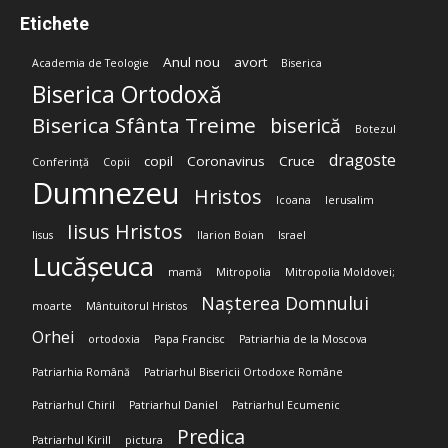
Etichete
Anul nou
avort
Academia de Teologie
Biserica
Biserica Ortodoxă
Biserica Sfânta Treime
biserică
Botezul
dragoste
copil
Coronavirus
Cruce
Conferință
Copii
Dumnezeu
Hristos
Icoana
Ierusalim
Iisus Hristos
Iisus
Ilarion Boian
Israel
Lucășeuca
mamă
Mitropolia
Mitropolia Moldovei;
Nașterea Domnului
moarte
Mântuitorul Hristos
Orhei
ortodoxia
Papa Francisc
Patriarhia de la Moscova
Patriarhia Română
Patriarhul Bisericii Ortodoxe Române
Patriarhul Chiril
Patriarhul Daniel
Patriarhul Ecumenic
Predica
Patriarhul Kirill
pictura