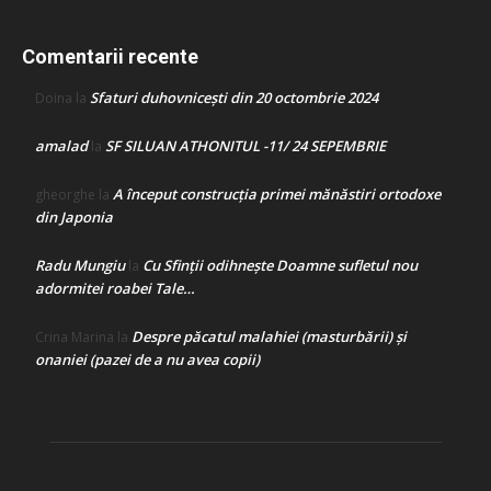
Comentarii recente
Sfaturi duhovnicești din 20 octombrie 2024
Doina
la
amalad
SF SILUAN ATHONITUL -11/ 24 SEPEMBRIE
la
A început construcţia primei mănăstiri ortodoxe
gheorghe
la
din Japonia
Radu Mungiu
Cu Sfinții odihnește Doamne sufletul nou
la
adormitei roabei Tale…
Despre păcatul malahiei (masturbării) şi
Crina Marina
la
onaniei (pazei de a nu avea copii)