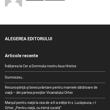
ALEGEREA EDITORULUI
Articole recente
Înălțarea la Cer a Domnului nostru Iisus Hristos
Dumnezeu…
Recunoștință și binecuvântare pentru mamele dătătoare de
viață – din partea preoților Vicariatului Orhei
Marșul pentru viață la cea de-a II-a ediție în s. Lucășeuca, r-l
Orhei: „Pentru viață, cu inimă curată”