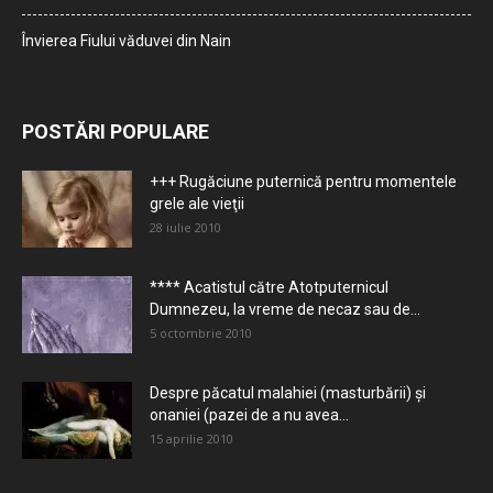
Învierea Fiului văduvei din Nain
POSTĂRI POPULARE
+++ Rugăciune puternică pentru momentele
grele ale vieţii
28 iulie 2010
**** Acatistul către Atotputernicul
Dumnezeu, la vreme de necaz sau de...
5 octombrie 2010
Despre păcatul malahiei (masturbării) şi
onaniei (pazei de a nu avea...
15 aprilie 2010