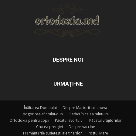
DESPRE NOI
URMAȚI-NE
Înălțarea Domnului
Despre Martorii lui Iehova
pogorirea-sfintului-duh
Piedici în calea mîntuirii
Ortodoxia pentru copii
Păcatul avortului
Păcatul vrăjitoriilor
Crucea preoției
Despre vaccine
Frământările sufletești ale tinerilor
Postul Mare