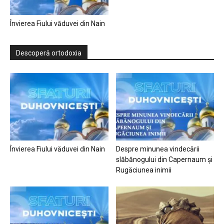
Învierea Fiului văduvei din Nain
Descoperă ortodoxia
Învierea Fiului văduvei din Nain
Despre minunea vindecării
slăbănogului din Capernaum și
Rugăciunea inimii