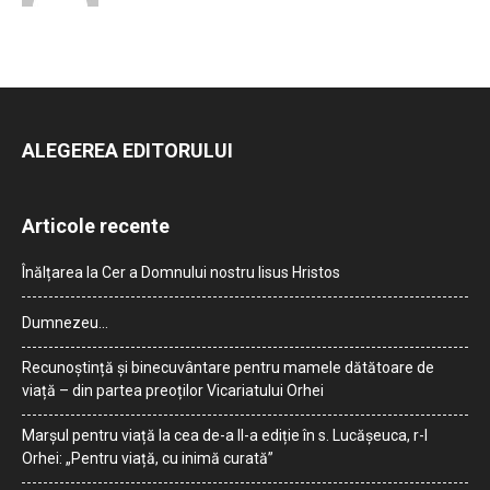
ALEGEREA EDITORULUI
Articole recente
Înălțarea la Cer a Domnului nostru Iisus Hristos
Dumnezeu…
Recunoștință și binecuvântare pentru mamele dătătoare de
viață – din partea preoților Vicariatului Orhei
Marșul pentru viață la cea de-a II-a ediție în s. Lucășeuca, r-l
Orhei: „Pentru viață, cu inimă curată”