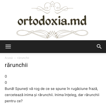
Ortodoxia.md
Acasă
rărunchii
rărunchii
0
0
Bună! Spuneţi vă rog de ce se spune în rugăciune frază,
cercetează inima şi rărunchii. Inima înţeleg, dar rărunchii
pentru ce?