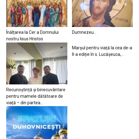
Înălțarea la Cer a Domnului
Dumnezeu…
nostru Iisus Hristos
Marșul pentru viață la cea de-a
II-a ediție în s. Lucășeuca,...
Recunoștință și binecuvântare
pentru mamele dătătoare de
viață – din partea...