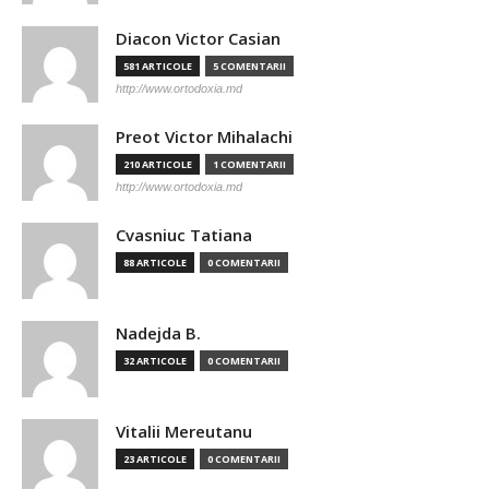
Diacon Victor Casian
581 ARTICOLE
5 COMENTARII
http://www.ortodoxia.md
Preot Victor Mihalachi
210 ARTICOLE
1 COMENTARII
http://www.ortodoxia.md
Cvasniuc Tatiana
88 ARTICOLE
0 COMENTARII
Nadejda B.
32 ARTICOLE
0 COMENTARII
Vitalii Mereutanu
23 ARTICOLE
0 COMENTARII