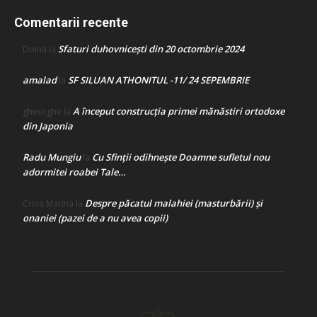
Comentarii recente
Sfaturi duhovnicești din 20 octombrie 2024
Doina
la
amalad
SF SILUAN ATHONITUL -11/ 24 SEPEMBRIE
la
A început construcţia primei mănăstiri ortodoxe
gheorghe
la
din Japonia
Radu Mungiu
Cu Sfinții odihnește Doamne sufletul nou
la
adormitei roabei Tale…
Despre păcatul malahiei (masturbării) şi
Crina Marina
la
onaniei (pazei de a nu avea copii)