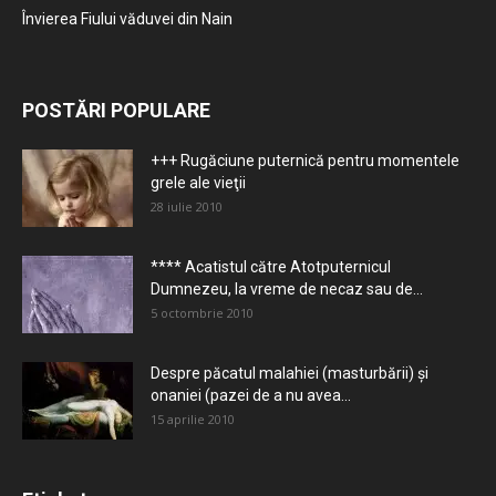
Învierea Fiului văduvei din Nain
POSTĂRI POPULARE
+++ Rugăciune puternică pentru momentele
grele ale vieţii
28 iulie 2010
**** Acatistul către Atotputernicul
Dumnezeu, la vreme de necaz sau de...
5 octombrie 2010
Despre păcatul malahiei (masturbării) şi
onaniei (pazei de a nu avea...
15 aprilie 2010