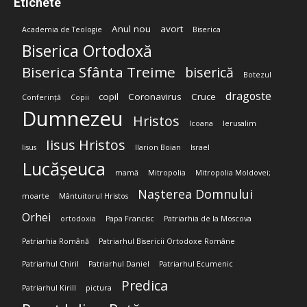
Etichete
Anul nou
avort
Academia de Teologie
Biserica
Biserica Ortodoxă
Biserica Sfânta Treime
biserică
Botezul
dragoste
copil
Coronavirus
Cruce
Conferință
Copii
Dumnezeu
Hristos
Icoana
Ierusalim
Iisus Hristos
Iisus
Ilarion Boian
Israel
Lucășeuca
mamă
Mitropolia
Mitropolia Moldovei;
Nașterea Domnului
moarte
Mântuitorul Hristos
Orhei
ortodoxia
Papa Francisc
Patriarhia de la Moscova
Patriarhia Română
Patriarhul Bisericii Ortodoxe Române
Patriarhul Chiril
Patriarhul Daniel
Patriarhul Ecumenic
Predica
Patriarhul Kirill
pictura