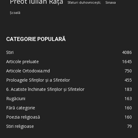
Preot Iulian Rață
Sfaturi duhovnicești;
Sinaxa
Școală
CATEGORIE POPULARĂ
Stiri
4086
Articole preluate
1645
Articole Ortodoxia.md
750
Proloagele Sfinților și a Sfintelor
455
6. Acatiste închinate Sfinților și Sfintelor
183
Rugăciuni
163
Fără categorie
160
Poezia religioasă
160
Stiri religioase
79