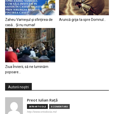
Zaheu Vameșul și sfințirea de
Aruncă grija ta spre Domnul…
casă… Și nu numai!
Ziua Învierii, să ne luminăm
popoare…
Autorii noștri
Preot Iulian Raţă
3878 ARTICOLE
6 COMENTARII
http://www.ortodoxia.md