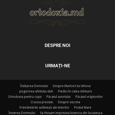
DESPRE NOI
URMAȚI-NE
Înălțarea Domnului
Despre Martorii lui Iehova
pogorirea-sfintului-duh
Piedici în calea mîntuirii
Ortodoxia pentru copii
Păcatul avortului
Păcatul vrăjitoriilor
Crucea preoției
Despre vaccine
Frământările sufletești ale tinerilor
Postul Mare
Învierea Domnului
Sa finisam impreuna biserica din lucaseuca