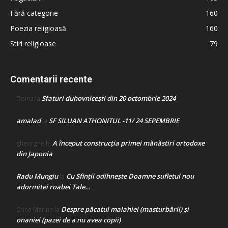
Fără categorie
160
Poezia religioasă
160
Stiri religioase
79
Comentarii recente
Sfaturi duhovnicești din 20 octombrie 2024
Doina
la
amalad
SF SILUAN ATHONITUL -11/ 24 SEPEMBRIE
la
A început construcţia primei mănăstiri ortodoxe
gheorghe
la
din Japonia
Radu Mungiu
Cu Sfinții odihnește Doamne sufletul nou
la
adormitei roabei Tale…
Despre păcatul malahiei (masturbării) şi
Crina Marina
la
onaniei (pazei de a nu avea copii)