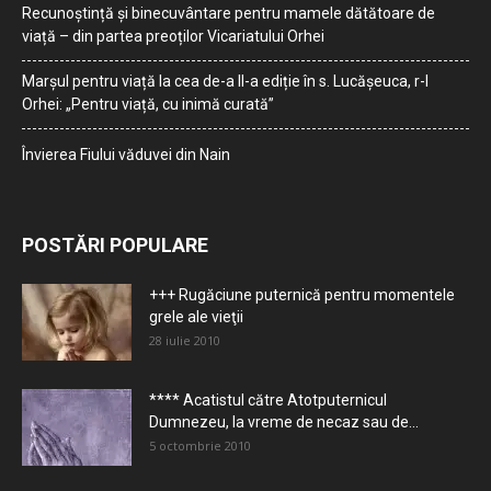
Recunoștință și binecuvântare pentru mamele dătătoare de
viață – din partea preoților Vicariatului Orhei
Marșul pentru viață la cea de-a II-a ediție în s. Lucășeuca, r-l
Orhei: „Pentru viață, cu inimă curată”
Învierea Fiului văduvei din Nain
POSTĂRI POPULARE
+++ Rugăciune puternică pentru momentele
grele ale vieţii
28 iulie 2010
**** Acatistul către Atotputernicul
Dumnezeu, la vreme de necaz sau de...
5 octombrie 2010