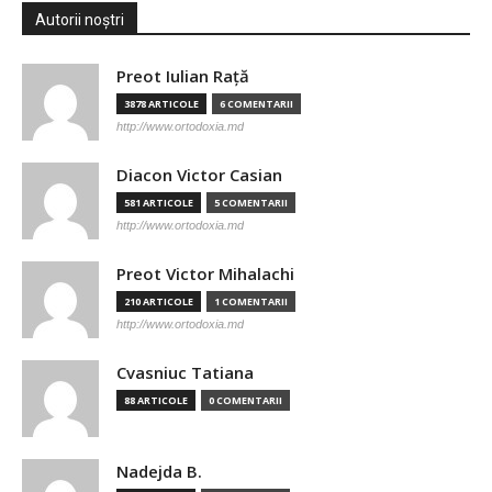
Autorii noștri
Preot Iulian Raţă
3878 ARTICOLE
6 COMENTARII
http://www.ortodoxia.md
Diacon Victor Casian
581 ARTICOLE
5 COMENTARII
http://www.ortodoxia.md
Preot Victor Mihalachi
210 ARTICOLE
1 COMENTARII
http://www.ortodoxia.md
Cvasniuc Tatiana
88 ARTICOLE
0 COMENTARII
Nadejda B.