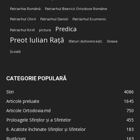
Patriarhia Română
Patriarhul Bisericii Ortodoxe Române
Patriarhul Chiril
Patriarhul Daniel
Patriarhul Ecumenic
Predica
Patriarhul Kirill
pictura
Preot Iulian Rață
Sfaturi duhovnicești;
Sinaxa
Școală
CATEGORIE POPULARĂ
Stiri
4086
Articole preluate
1645
Articole Ortodoxia.md
750
Proloagele Sfinților și a Sfintelor
455
6. Acatiste închinate Sfinților și Sfintelor
183
Rugăciuni
163