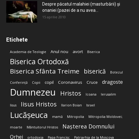
Despre păcatul malahiei (masturbării) şi
onaniei (pazei de a nu avea...
15 aprilie 2010
Etichete
Anul nou
avort
Academia de Teologie
Biserica
Biserica Ortodoxă
Biserica Sfânta Treime
biserică
Botezul
dragoste
copil
Coronavirus
Cruce
Conferință
Copii
Dumnezeu
Hristos
Icoana
Ierusalim
Iisus Hristos
Iisus
Ilarion Boian
Israel
Lucășeuca
mamă
Mitropolia
Mitropolia Moldovei;
Nașterea Domnului
moarte
Mântuitorul Hristos
Orhei
ortodoxia
Papa Francisc
Patriarhia de la Moscova