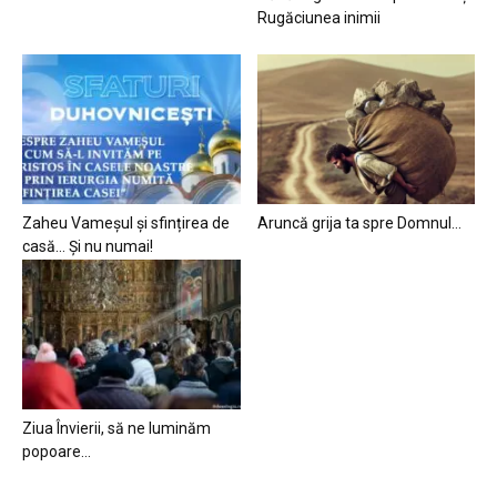
Rugăciunea inimii
Zaheu Vameșul și sfințirea de
Aruncă grija ta spre Domnul…
casă… Și nu numai!
Ziua Învierii, să ne luminăm
popoare…