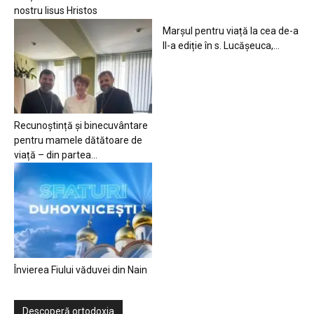
nostru Iisus Hristos
Marșul pentru viață la cea de-a
II-a ediție în s. Lucășeuca,...
Recunoștință și binecuvântare
pentru mamele dătătoare de
viață – din partea...
Învierea Fiului văduvei din Nain
Descoperă ortodoxia