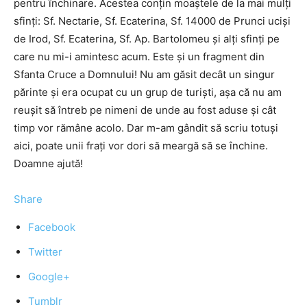
pentru închinare. Acestea conţin moaştele de la mai mulţi
sfinţi: Sf. Nectarie, Sf. Ecaterina, Sf. 14000 de Prunci ucişi
de Irod, Sf. Ecaterina, Sf. Ap. Bartolomeu şi alţi sfinţi pe
care nu mi-i amintesc acum. Este şi un fragment din
Sfanta Cruce a Domnului! Nu am găsit decât un singur
părinte şi era ocupat cu un grup de turişti, aşa că nu am
reuşit să întreb pe nimeni de unde au fost aduse şi cât
timp vor rămâne acolo. Dar m-am gândit să scriu totuşi
aici, poate unii fraţi vor dori să meargă să se închine.
Doamne ajută!
Share
Facebook
Twitter
Google+
Tumblr