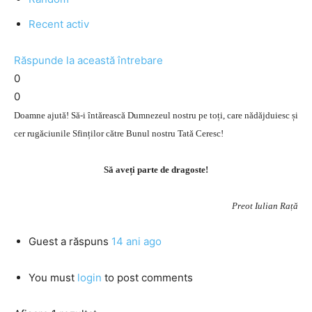
Recent activ
Răspunde la această întrebare
0
0
Doamne ajută! Să-i întărească Dumnezeul nostru pe toți, care nădăjduiesc și
cer rugăciunile Sfinților către Bunul nostru Tată Ceresc!
Să aveți parte de dragoste!
Preot Iulian Rață
Guest
a răspuns
14 ani ago
You must
login
to post comments