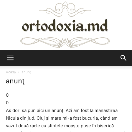
Ortodoxia.md
Acasă
anunţ
anunţ
0
0
Aş dori să pun aici un anunţ. Azi am fost la mănăstirea
Nicula din jud. Cluj şi mare mi-a fost bucuria, când am
vazut două racle cu sfintele moaşte puse în biserică