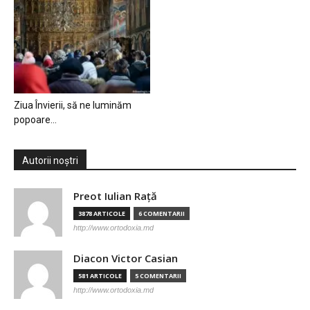
Ziua Învierii, să ne luminăm
popoare…
Autorii noștri
Preot Iulian Raţă
3878 ARTICOLE
6 COMENTARII
http://www.ortodoxia.md
Diacon Victor Casian
581 ARTICOLE
5 COMENTARII
http://www.ortodoxia.md