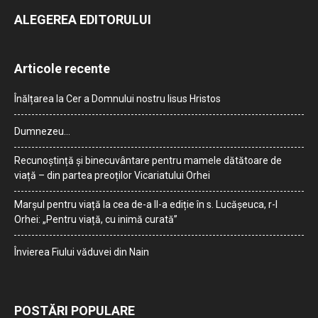
ALEGEREA EDITORULUI
Articole recente
Înălțarea la Cer a Domnului nostru Iisus Hristos
Dumnezeu…
Recunoștință și binecuvântare pentru mamele dătătoare de
viață – din partea preoților Vicariatului Orhei
Marșul pentru viață la cea de-a II-a ediție în s. Lucășeuca, r-l
Orhei: „Pentru viață, cu inimă curată”
Învierea Fiului văduvei din Nain
POSTĂRI POPULARE