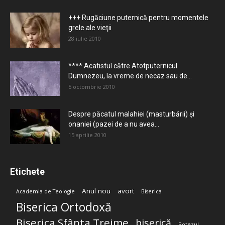
+++ Rugăciune puternică pentru momentele
grele ale vieţii
28 iulie 2010
**** Acatistul către Atotputernicul
Dumnezeu, la vreme de necaz sau de...
5 octombrie 2010
Despre păcatul malahiei (masturbării) şi
onaniei (pazei de a nu avea...
15 aprilie 2010
Etichete
Anul nou
avort
Academia de Teologie
Biserica
Biserica Ortodoxă
Biserica Sfânta Treime
biserică
Botezul