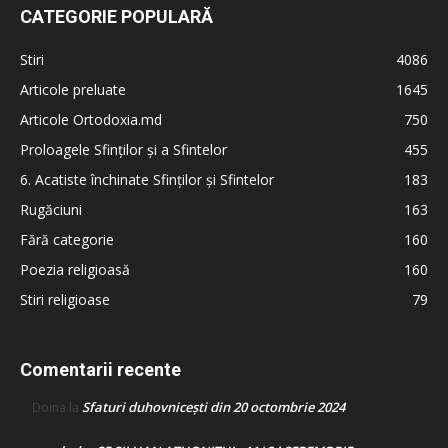
CATEGORIE POPULARĂ
Stiri
4086
Articole preluate
1645
Articole Ortodoxia.md
750
Proloagele Sfinților și a Sfintelor
455
6. Acatiste închinate Sfinților și Sfintelor
183
Rugăciuni
163
Fără categorie
160
Poezia religioasă
160
Stiri religioase
79
Comentarii recente
Sfaturi duhovnicești din 20 octombrie 2024
Doina
la