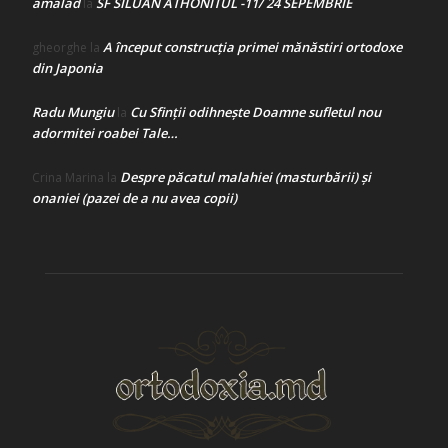
amalad
SF SILUAN ATHONITUL -11/ 24 SEPEMBRIE
la
A început construcţia primei mănăstiri ortodoxe
gheorghe
la
din Japonia
Radu Mungiu
Cu Sfinții odihnește Doamne sufletul nou
la
adormitei roabei Tale…
Despre păcatul malahiei (masturbării) şi
Crina Marina
la
onaniei (pazei de a nu avea copii)