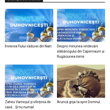
Învierea Fiului văduvei din Nain
Despre minunea vindecării
slăbănogului din Capernaum și
Rugăciunea inimii
Zaheu Vameșul și sfințirea de
Aruncă grija ta spre Domnul…
casă… Și nu numai!