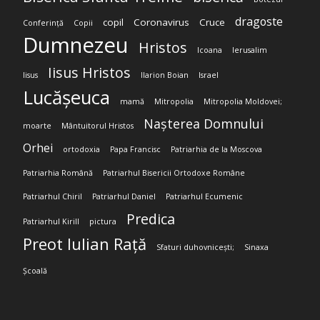
dragoste
copil
Coronavirus
Cruce
Conferință
Copii
Dumnezeu
Hristos
Icoana
Ierusalim
Iisus Hristos
Iisus
Ilarion Boian
Israel
Lucășeuca
mamă
Mitropolia
Mitropolia Moldovei;
Nașterea Domnului
moarte
Mântuitorul Hristos
Orhei
ortodoxia
Papa Francisc
Patriarhia de la Moscova
Patriarhia Română
Patriarhul Bisericii Ortodoxe Române
Patriarhul Chiril
Patriarhul Daniel
Patriarhul Ecumenic
Predica
Patriarhul Kirill
pictura
Preot Iulian Rață
Sfaturi duhovnicești;
Sinaxa
Școală