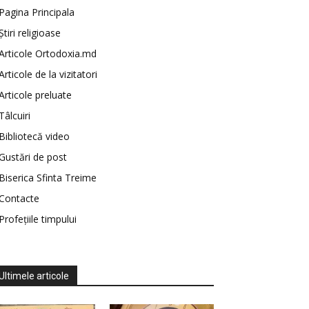
Pagina Principala
Știri religioase
Articole Ortodoxia.md
Articole de la vizitatori
Articole preluate
Tâlcuiri
Bibliotecă video
Gustări de post
Biserica Sfinta Treime
Contacte
Profețiile timpului
Ultimele articole