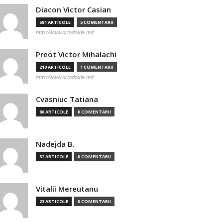
Diacon Victor Casian
581 ARTICOLE
5 COMENTARII
http://www.ortodoxia.md
Preot Victor Mihalachi
210 ARTICOLE
1 COMENTARII
http://www.ortodoxia.md
Cvasniuc Tatiana
88 ARTICOLE
0 COMENTARII
Nadejda B.
32 ARTICOLE
0 COMENTARII
Vitalii Mereutanu
23 ARTICOLE
0 COMENTARII