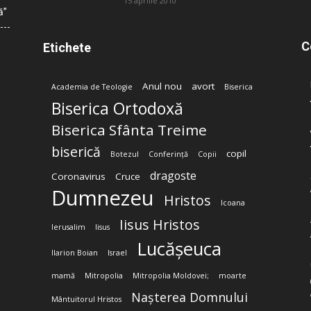
15 aprilie 2010
ă”
C
Etichete
Anul nou
avort
Academia de Teologie
Biserica
Biserica Ortodoxă
Biserica Sfânta Treime
biserică
copil
Botezul
Conferință
Copii
dragoste
Coronavirus
Cruce
Dumnezeu
Hristos
Icoana
Iisus Hristos
Ierusalim
Iisus
Lucășeuca
Ilarion Boian
Israel
mamă
Mitropolia
Mitropolia Moldovei;
moarte
Nașterea Domnului
Mântuitorul Hristos