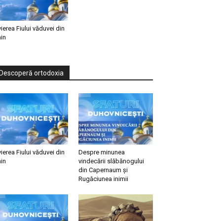
vierea Fiului văduvei din
in
Descoperă ortodoxia
vierea Fiului văduvei din
Despre minunea
in
vindecării slăbănogului
din Capernaum și
Rugăciunea inimii