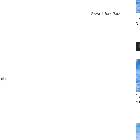
Preot Iulian Rață
În
Na
mite.
În
Na