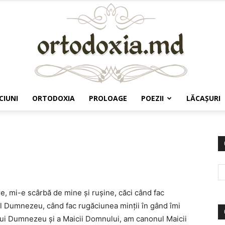
CIUNI
ORTODOXIA
PROLOAGE
POEZII
LĂCAŞURI
Ortodoxia.md
, mi-e scârbă de mine şi ruşine, căci când fac
l Dumnezeu, când fac rugăciunea minţii în gând îmi
ului Dumnezeu şi a Maicii Domnului, am canonul Maicii