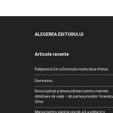
ALEGEREA EDITORULUI
Articole recente
Înălțarea la Cer a Domnului nostru Iisus Hristos
Dumnezeu…
Recunoștință și binecuvântare pentru mamele
dătătoare de viață – din partea preoților Vicariatu
Orhei
Marșul pentru viață la cea de-a II-a ediție în s.