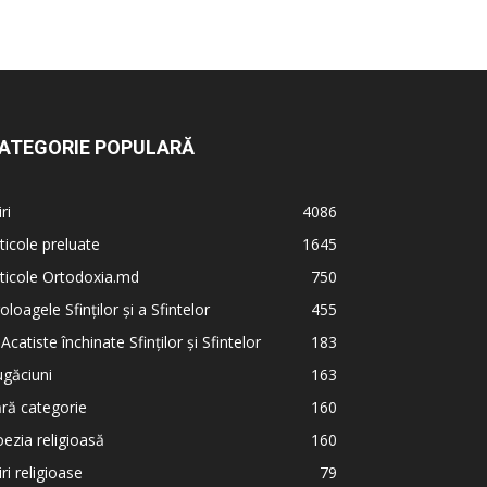
ATEGORIE POPULARĂ
iri
4086
ticole preluate
1645
ticole Ortodoxia.md
750
oloagele Sfinților și a Sfintelor
455
 Acatiste închinate Sfinților și Sfintelor
183
găciuni
163
ră categorie
160
ezia religioasă
160
iri religioase
79