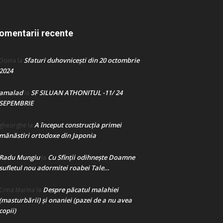
omentarii recente
Sfaturi duhovnicești din 20 octombrie
Doina
la
2024
amalad
SF SILUAN ATHONITUL -11/ 24
la
SEPEMBRIE
A început construcţia primei
gheorghe
la
mănăstiri ortodoxe din Japonia
Radu Mungiu
Cu Sfinții odihnește Doamne
la
sufletul nou adormitei roabei Tale…
Despre păcatul malahiei
Crina Marina
la
(masturbării) şi onaniei (pazei de a nu avea
copii)