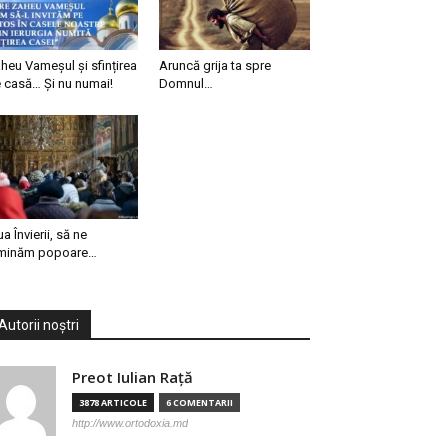
heu Vameșul și sfințirea
Aruncă grija ta spre
 casă… Și nu numai!
Domnul…
ua Învierii, să ne
minăm popoare…
Autorii noștri
Preot Iulian Raţă
3878 ARTICOLE
6 COMENTARII
http://www.ortodoxia.md