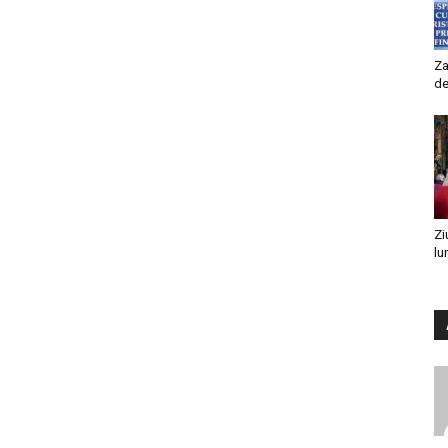
Za
de
Zi
lu