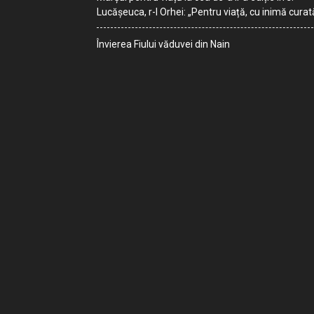
Lucășeuca, r-l Orhei: „Pentru viață, cu inimă curat
Învierea Fiului văduvei din Nain