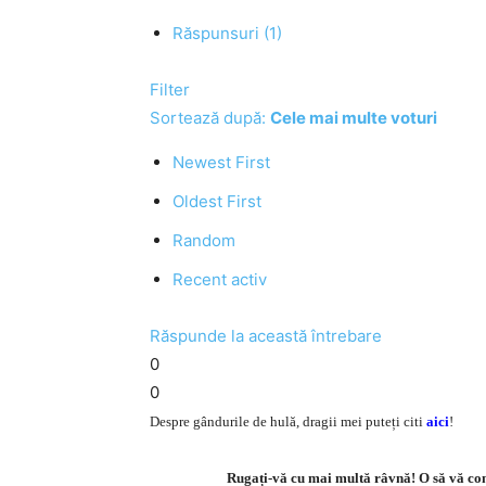
Răspunsuri (1)
Filter
Sortează după:
Cele mai multe voturi
Newest First
Oldest First
Random
Recent activ
Răspunde la această întrebare
0
0
Despre gândurile de hulă, dragii mei puteți citi
aici
!
Rugați-vă cu mai multă râvnă! O să vă co