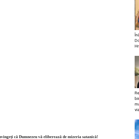
În
Do
Hr
Re
bi
ma
vi
nvingeți că Dumnezeu vă eliberează de mizeria satanică!