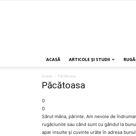
ACASĂ
ARTICOLE ŞI STUDII
RUGĂ
Acasă
Păcătoasa
Păcătoasa
0
0
Sărut mâna, părinte. Am nevoie de îndrumare
rugăciunile sau când sunt cu gândul la bunu
apar insulte şi cuvinte urâte în adresa bun