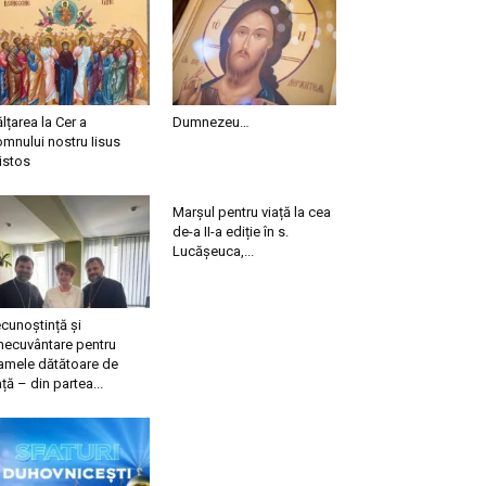
ălțarea la Cer a
Dumnezeu…
mnului nostru Iisus
istos
Marșul pentru viață la cea
de-a II-a ediție în s.
Lucășeuca,...
cunoștință și
necuvântare pentru
mele dătătoare de
ață – din partea...