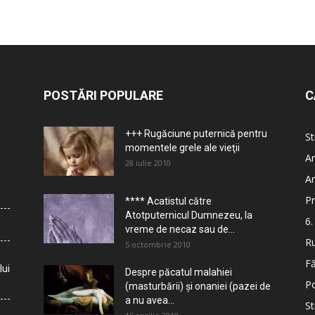
POSTĂRI POPULARE
C
+++ Rugăciune puternică pentru
St
momentele grele ale vieţii
Ar
28 iulie 2010
Ar
Pr
**** Acatistul către
Atotputernicul Dumnezeu, la
6.
vreme de necaz sau de...
Ru
5 octombrie 2010
Fă
lui
Despre păcatul malahiei
Po
(masturbării) şi onaniei (pazei de
a nu avea...
St