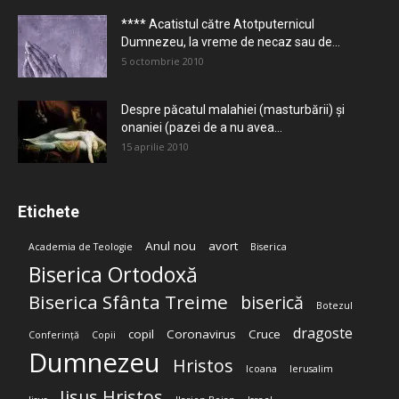
**** Acatistul către Atotputernicul
Dumnezeu, la vreme de necaz sau de...
5 octombrie 2010
Despre păcatul malahiei (masturbării) şi
onaniei (pazei de a nu avea...
15 aprilie 2010
Etichete
Anul nou
avort
Academia de Teologie
Biserica
Biserica Ortodoxă
Biserica Sfânta Treime
biserică
Botezul
dragoste
copil
Coronavirus
Cruce
Conferință
Copii
Dumnezeu
Hristos
Icoana
Ierusalim
Iisus Hristos