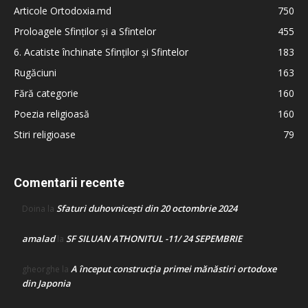
Articole Ortodoxia.md
750
Proloagele Sfinților și a Sfintelor
455
6. Acatiste închinate Sfinților și Sfintelor
183
Rugăciuni
163
Fără categorie
160
Poezia religioasă
160
Stiri religioase
79
Comentarii recente
Sfaturi duhovnicești din 20 octombrie 2024
Doina
la
amalad
SF SILUAN ATHONITUL -11/ 24 SEPEMBRIE
la
A început construcţia primei mănăstiri ortodoxe
gheorghe
la
din Japonia