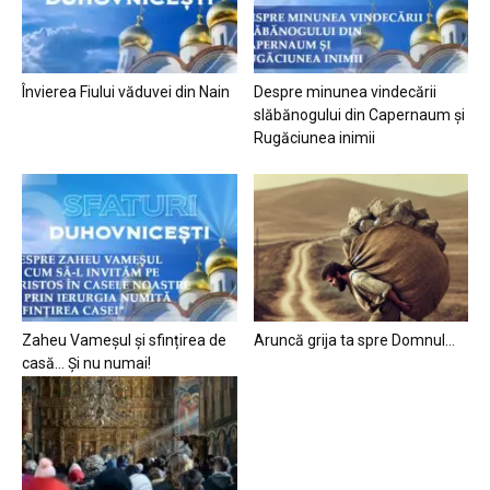
Învierea Fiului văduvei din Nain
Despre minunea vindecării
slăbănogului din Capernaum și
Rugăciunea inimii
Zaheu Vameșul și sfințirea de
Aruncă grija ta spre Domnul…
casă… Și nu numai!