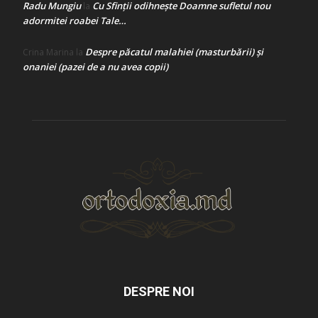
Radu Mungiu
Cu Sfinții odihnește Doamne sufletul nou
la
adormitei roabei Tale…
Despre păcatul malahiei (masturbării) şi
Crina Marina
la
onaniei (pazei de a nu avea copii)
DESPRE NOI