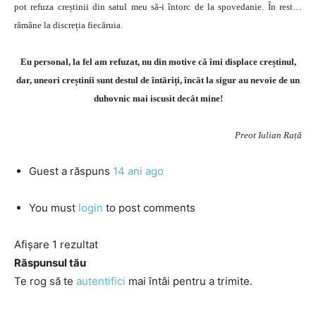
pot refuza creștinii din satul meu să-i întorc de la spovedanie. În rest…
rămâne la discreția fiecăruia.
Eu personal, la fel am refuzat, nu din motive că îmi displace creștinul,
dar, uneori creștinii sunt destul de întăriți, încât la sigur au nevoie de un
duhovnic mai iscusit decât mine!
Preot Iulian Rață
Guest
a răspuns
14 ani ago
You must
login
to post comments
Afișare 1 rezultat
Răspunsul tău
Te rog să te
autentifici
mai întâi pentru a trimite.