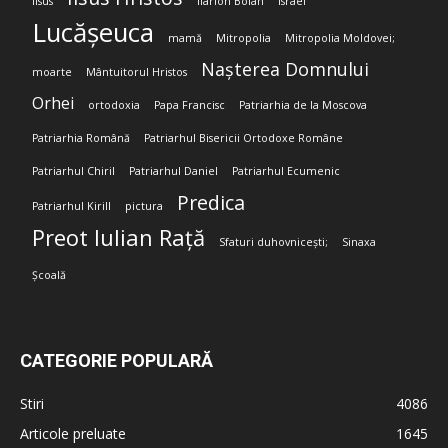
Iisus
Ilarion Boian
Israel
Lucășeuca
mamă
Mitropolia
Mitropolia Moldovei;
Nașterea Domnului
moarte
Mântuitorul Hristos
Orhei
ortodoxia
Papa Francisc
Patriarhia de la Moscova
Patriarhia Română
Patriarhul Bisericii Ortodoxe Române
Patriarhul Chiril
Patriarhul Daniel
Patriarhul Ecumenic
Predica
Patriarhul Kirill
pictura
Preot Iulian Rață
Sfaturi duhovnicești;
Sinaxa
Școală
CATEGORIE POPULARĂ
Stiri
4086
Articole preluate
1645