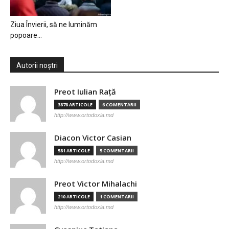
Ziua Învierii, să ne luminăm
popoare…
Autorii noștri
Preot Iulian Raţă
3878 ARTICOLE
6 COMENTARII
http://www.ortodoxia.md
Diacon Victor Casian
581 ARTICOLE
5 COMENTARII
http://www.ortodoxia.md
Preot Victor Mihalachi
210 ARTICOLE
1 COMENTARII
http://www.ortodoxia.md