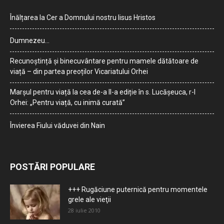
Înălțarea la Cer a Domnului nostru Iisus Hristos
Dumnezeu…
Recunoștință și binecuvântare pentru mamele dătătoare de
viață – din partea preoților Vicariatului Orhei
Marșul pentru viață la cea de-a II-a ediție în s. Lucășeuca, r-l
Orhei: „Pentru viață, cu inimă curată”
Învierea Fiului văduvei din Nain
POSTĂRI POPULARE
+++ Rugăciune puternică pentru momentele
grele ale vieţii
28 iulie 2010