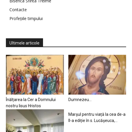
Biserica Sfinta Treime
Contacte
Profețiile timpului
Ultimele articole
Înălțarea la Cer a Domnului
Dumnezeu…
nostru Iisus Hristos
Marșul pentru viață la cea de-a
II-a ediție în s. Lucășeuca,...