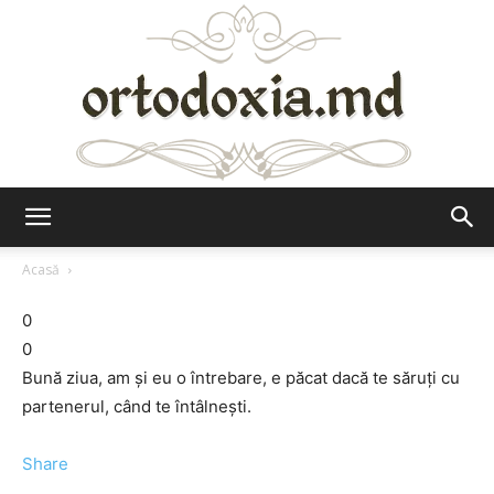
Ortodoxia.md
Acasă
0
0
Bună ziua, am şi eu o întrebare, e păcat dacă te săruţi cu
partenerul, când te întâlneşti.
Share