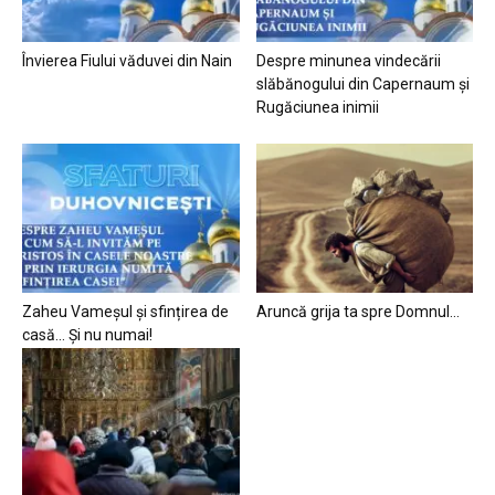
Învierea Fiului văduvei din Nain
Despre minunea vindecării
slăbănogului din Capernaum și
Rugăciunea inimii
Zaheu Vameșul și sfințirea de
Aruncă grija ta spre Domnul…
casă… Și nu numai!