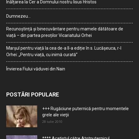
Înălțarea la Cer a Domnului nostru Iisus Hristos
Dumnezeu…
Recunoștință și binecuvântare pentru mamele dătătoare de
viață – din partea preoților Vicariatului Orhei
Marșul pentru viață la cea de-a II-a ediție în s. Lucășeuca, r-l
Orhei: „Pentru viață, cu inimă curată”
Învierea Fiului văduvei din Nain
POSTĂRI POPULARE
+++ Rugăciune puternică pentru momentele
grele ale vieţii
28 iulie 2010
**** Acatistul către Atotputernicul