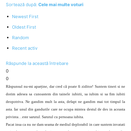
Sortează după:
Cele mai multe voturi
Newest First
Oldest First
Random
Recent activ
Răspunde la această întrebare
0
0
Răspunsul nu-mi aparține, dar cred că poate fi ziditor! Suntem tineri si ne
dorim adesea sa cunoastem din tainele iubirii, sa iubim si sa fim iubiti
deopotriva. Ne gandim mult la asta, defapt ne gandim mai tot timpul la
asta. Iar unul din gandurile care ne ocupa mintea destul de des in aceasta
privinta…este sarutul. Sarutul cu persoana iubita.
Pacat insa ca nu ne dam seama de mediul deplorabil in care suntem invatati