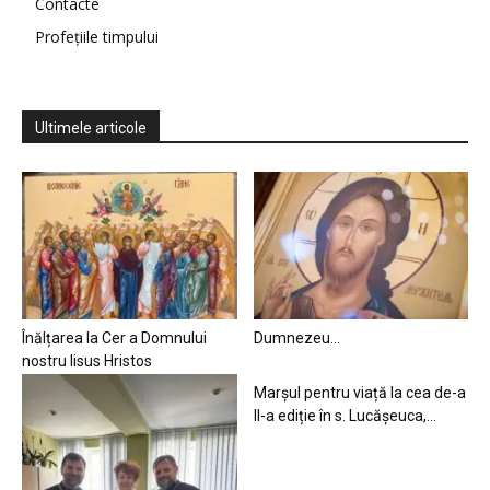
Contacte
Profețiile timpului
Ultimele articole
Înălțarea la Cer a Domnului
Dumnezeu…
nostru Iisus Hristos
Marșul pentru viață la cea de-a
II-a ediție în s. Lucășeuca,...