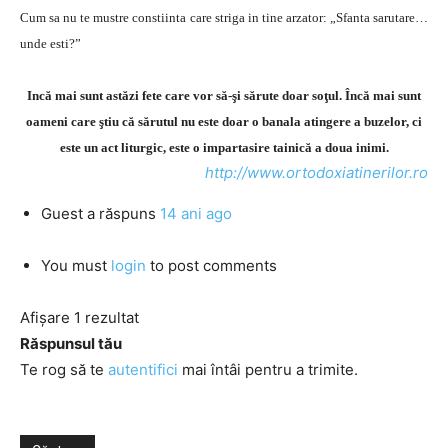
Cum sa nu te mustre constiinta care striga in tine arzator: „Sfanta sarutare…
unde esti?”
Incă mai sunt astăzi fete care vor să-şi sărute doar soţul. Încă mai sunt
oameni care ştiu că sărutul nu este doar o banala atingere a buzelor, ci
este un act liturgic, este o impartasire tainică a doua inimi.
http://www.ortodoxiatinerilor.ro
Guest
a răspuns
14 ani ago
You must
login
to post comments
Afișare 1 rezultat
Răspunsul tău
Te rog să te
autentifici
mai întâi pentru a trimite.