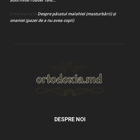
adormitei roabei Tale…
Despre păcatul malahiei (masturbării) şi
Crina Marina
la
onaniei (pazei de a nu avea copii)
DESPRE NOI