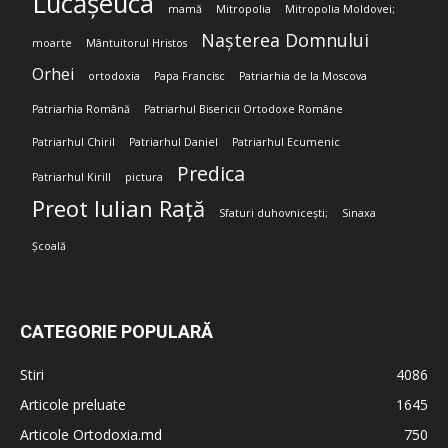
Lucășeuca
mamă
Mitropolia
Mitropolia Moldovei;
Nașterea Domnului
moarte
Mântuitorul Hristos
Orhei
ortodoxia
Papa Francisc
Patriarhia de la Moscova
Patriarhia Română
Patriarhul Bisericii Ortodoxe Române
Patriarhul Chiril
Patriarhul Daniel
Patriarhul Ecumenic
Predica
Patriarhul Kirill
pictura
Preot Iulian Rață
Sfaturi duhovnicești;
Sinaxa
Școală
CATEGORIE POPULARĂ
Stiri
4086
Articole preluate
1645
Articole Ortodoxia.md
750