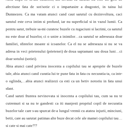
afectiune fata de sot/sotie ci o impartasire a dragostei, in taina lui
Dumnezeu. Ca ma vatam atunci cand caut sarutul cu dezinvoltura, caci
sarutul este ceva intim si profund, iar nu superficial si in vazul lumii. Ca
pentru sarut, trebuie sa-mi curatesc buzele cu rugaciuni si lacrimi, ca sarutul
nu este doar al buzelor, ci o unire a inimilor…ca sarutul se adreseaza doar
familiei, sfintelor moaste si icoanelor. Ca el nu se adreseaza si nu se va
adresa in veci prietenului (prietenei) de doua saptamani sau doua luni…ci
doar sotului (sotiei).
Abia atunci cand privirea inocenta a copilului tau se aproprie de buzele
tale, abia atunci cand curatia lui te pune fata in fata cu necuratia ta, ca intr-
o oglinda,…abia atunci realizezi ca esti ca un betiv notoriu in fata unui
sfant.
Cand saruti fruntea nevinovata si inocenta a copilului tau, cum sa nu te
cutremuri si sa nu te gandesti ca iti manjesti propriul copil de necuratia
buzelor tale care s-au spurcat de-a lungul vremii cu atatea injurii, minciuni,
betii, care au sarutat patimas alte buze decat cele ale mamei copilului tau…
si cate si mai cate?!?