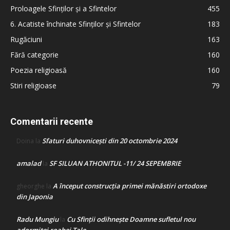
Proloagele Sfinților și a Sfintelor
455
6. Acatiste închinate Sfinților și Sfintelor
183
Rugăciuni
163
Fără categorie
160
Poezia religioasă
160
Stiri religioase
79
Comentarii recente
Sfaturi duhovnicești din 20 octombrie 2024
Doina
la
amalad
SF SILUAN ATHONITUL -11/ 24 SEPEMBRIE
la
A început construcţia primei mănăstiri ortodoxe
gheorghe
la
din Japonia
Radu Mungiu
Cu Sfinții odihnește Doamne sufletul nou
la