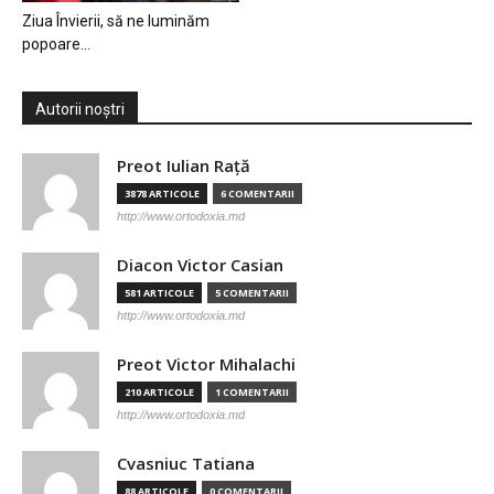
Ziua Învierii, să ne luminăm
popoare…
Autorii noștri
Preot Iulian Raţă
3878 ARTICOLE
6 COMENTARII
http://www.ortodoxia.md
Diacon Victor Casian
581 ARTICOLE
5 COMENTARII
http://www.ortodoxia.md
Preot Victor Mihalachi
210 ARTICOLE
1 COMENTARII
http://www.ortodoxia.md
Cvasniuc Tatiana
88 ARTICOLE
0 COMENTARII