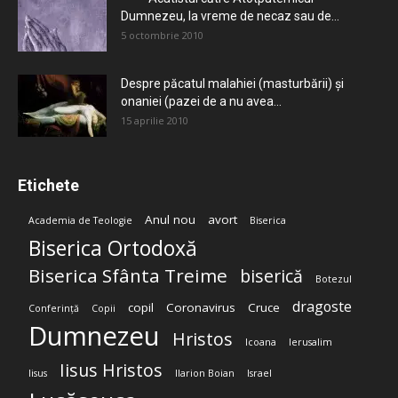
Dumnezeu, la vreme de necaz sau de...
5 octombrie 2010
Despre păcatul malahiei (masturbării) şi
onaniei (pazei de a nu avea...
15 aprilie 2010
Etichete
Anul nou
avort
Academia de Teologie
Biserica
Biserica Ortodoxă
Biserica Sfânta Treime
biserică
Botezul
dragoste
copil
Coronavirus
Cruce
Conferință
Copii
Dumnezeu
Hristos
Icoana
Ierusalim
Iisus Hristos
Iisus
Ilarion Boian
Israel