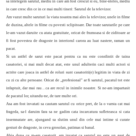
sa intelegem sarutul, mediu in care am fost crescut si eu, bine-nteles, mediu
in care cresc din ce in ce mai multi tineri: Sarutul de la televizor.
Am vazut multe saruturi la viata noastra mai ales la televizor, unele in filme
de duzina, altele in filme cu povesti sclipitoare. Dar toate sarutarile pe care
le-am vazut daruite cu atata gratuitate, oricat de frumoasa si de ziditoare ar
fi fost povestea de dragoste in interiorul carora au luat nastere, raman un
pacat.
Si un astfel de sarut este pacat pentru ca nu este consfintit de taina
casatoriei, si mai mult decat atat, este unul adulterin caci multi actori si
actrite care joaca in astfel de roluri sunt casatoriti(e) legitim in viata de zi
cu zi cu alte persoane. Oricat de „profesional” ar fi sarutul, pacatul tot este
infaptuit, dar mai rau…ca are recul in inimile noastre. Si ne-am impartasit
de pacatul lor, uitandu-ne, de tare multe ori.
Asa am fost invatati sa cautam sarutul cu orice pret, de la o varsta cat mai
frageda, sa-l daruim fara sa ne gadim cata incarcatura sufleteasca si cata
insemnatate are, ajungand sa slutim unul din cele mai intime si curate
gesturi de dragoste, in ceva grosolan, patimas si banal.
Abia dupa ce m-am casatorit, am invatat ca sarutul nu este un gest de