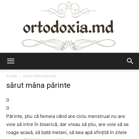
Ortodoxia.md
Acasă
sărut mâna părinte
sărut mâna părinte
0
0
Părinte, ştiu că femeia când are ciclu menstrual nu are
voie să intre în biserică, dar vreau să ştiu, are voie să se
roage acasă, să bată metani, să bea apă sfinţită în zilele