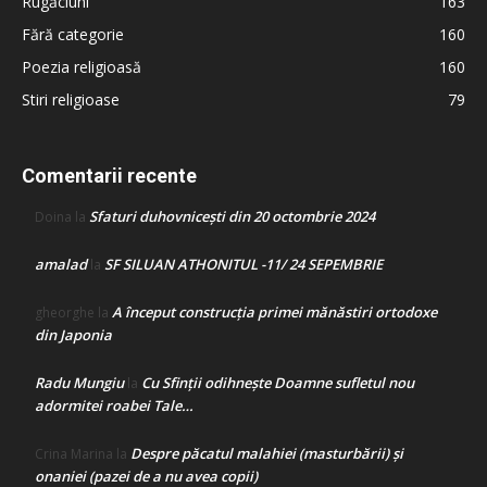
Rugăciuni
163
Fără categorie
160
Poezia religioasă
160
Stiri religioase
79
Comentarii recente
Sfaturi duhovnicești din 20 octombrie 2024
Doina
la
amalad
SF SILUAN ATHONITUL -11/ 24 SEPEMBRIE
la
A început construcţia primei mănăstiri ortodoxe
gheorghe
la
din Japonia
Radu Mungiu
Cu Sfinții odihnește Doamne sufletul nou
la
adormitei roabei Tale…
Despre păcatul malahiei (masturbării) şi
Crina Marina
la
onaniei (pazei de a nu avea copii)