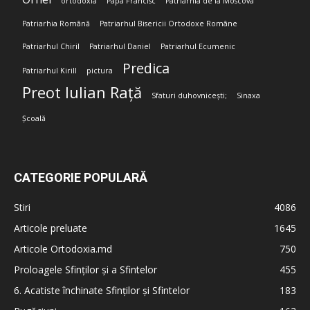
ortodoxia
Papa Francisc
Patriarhia de la Moscova
Patriarhia Română
Patriarhul Bisericii Ortodoxe Române
Patriarhul Chiril
Patriarhul Daniel
Patriarhul Ecumenic
Predica
Patriarhul Kirill
pictura
Preot Iulian Rață
Sfaturi duhovnicești;
Sinaxa
Școală
CATEGORIE POPULARĂ
Stiri
4086
Articole preluate
1645
Articole Ortodoxia.md
750
Proloagele Sfinților și a Sfintelor
455
6. Acatiste închinate Sfinților și Sfintelor
183