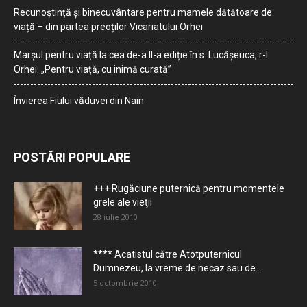
Recunoștință și binecuvântare pentru mamele dătătoare de
viață – din partea preoților Vicariatului Orhei
Marșul pentru viață la cea de-a II-a ediție în s. Lucășeuca, r-l
Orhei: „Pentru viață, cu inimă curată”
Învierea Fiului văduvei din Nain
POSTĂRI POPULARE
+++ Rugăciune puternică pentru momentele
grele ale vieţii
28 iulie 2010
**** Acatistul către Atotputernicul
Dumnezeu, la vreme de necaz sau de...
5 octombrie 2010