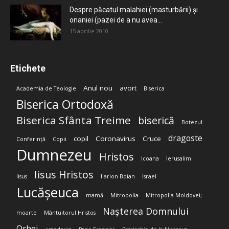
Despre păcatul malahiei (masturbării) şi
onaniei (pazei de a nu avea...
15 aprilie 2010
Etichete
Anul nou
avort
Academia de Teologie
Biserica
Biserica Ortodoxă
Biserica Sfânta Treime
biserică
Botezul
dragoste
copil
Coronavirus
Cruce
Conferință
Copii
Dumnezeu
Hristos
Icoana
Ierusalim
Iisus Hristos
Iisus
Ilarion Boian
Israel
Lucășeuca
mamă
Mitropolia
Mitropolia Moldovei;
Nașterea Domnului
moarte
Mântuitorul Hristos
Orhei