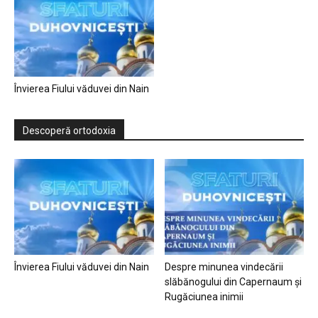
Învierea Fiului văduvei din Nain
Descoperă ortodoxia
Învierea Fiului văduvei din Nain
Despre minunea vindecării
slăbănogului din Capernaum și
Rugăciunea inimii