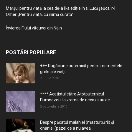
Marșul pentru viață la cea de-a II-a ediție în s. Lucășeuca, r-l
Orhei: „Pentru viață, cu inimă curată”
Învierea Fiului văduvei din Nain
POSTĂRI POPULARE
+++ Rugăciune puternică pentru momentele
grele ale vieţii
28 iulie 2010
**** Acatistul către Atotputernicul
Dumnezeu, la vreme de necaz sau de...
5 octombrie 2010
Despre păcatul malahiei (masturbării) şi
onaniei (pazei de a nu avea...