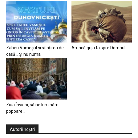
Zaheu Vameșul și sfințirea de
Aruncă grija ta spre Domnul…
casă… Și nu numai!
Ziua Învierii, să ne luminăm
popoare…
Autorii noștri