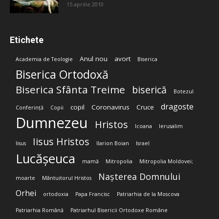
15 aprilie 2010
Etichete
Anul nou
avort
Academia de Teologie
Biserica
Biserica Ortodoxă
Biserica Sfânta Treime
biserică
Botezul
dragoste
copil
Coronavirus
Cruce
Conferință
Copii
Dumnezeu
Hristos
Icoana
Ierusalim
Iisus Hristos
Iisus
Ilarion Boian
Israel
Lucășeuca
mamă
Mitropolia
Mitropolia Moldovei;
Nașterea Domnului
moarte
Mântuitorul Hristos
Orhei
ortodoxia
Papa Francisc
Patriarhia de la Moscova
Patriarhia Română
Patriarhul Bisericii Ortodoxe Române