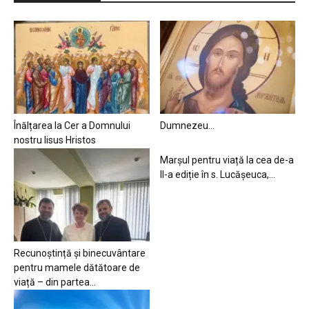
Înălțarea la Cer a Domnului
Dumnezeu…
nostru Iisus Hristos
Marșul pentru viață la cea de-a
II-a ediție în s. Lucășeuca,...
Recunoștință și binecuvântare
pentru mamele dătătoare de
viață – din partea...