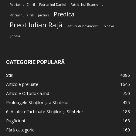
Patriarhul Chiril
Patriarhul Daniel
Patriarhul Ecumenic
Predica
Patriarhul Kirill
pictura
Preot Iulian Rață
Sfaturi duhovnicești;
Sinaxa
Școală
CATEGORIE POPULARĂ
Stiri
4086
Articole preluate
1645
Articole Ortodoxia.md
750
Proloagele Sfinților și a Sfintelor
455
6. Acatiste închinate Sfinților și Sfintelor
183
Rugăciuni
163
Fără categorie
160