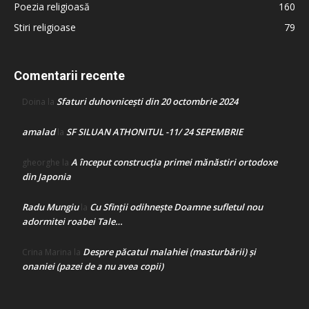
Poezia religioasă
160
Stiri religioase
79
Comentarii recente
Sfaturi duhovnicești din 20 octombrie 2024
Doina
la
amalad
SF SILUAN ATHONITUL -11/ 24 SEPEMBRIE
la
A început construcţia primei mănăstiri ortodoxe
gheorghe
la
din Japonia
Radu Mungiu
Cu Sfinții odihnește Doamne sufletul nou
la
adormitei roabei Tale…
Despre păcatul malahiei (masturbării) şi
Crina Marina
la
onaniei (pazei de a nu avea copii)