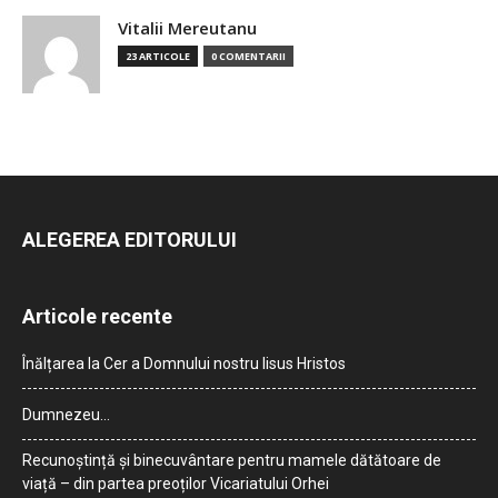
Vitalii Mereutanu
23 ARTICOLE
0 COMENTARII
ALEGEREA EDITORULUI
Articole recente
Înălțarea la Cer a Domnului nostru Iisus Hristos
Dumnezeu…
Recunoștință și binecuvântare pentru mamele dătătoare de
viață – din partea preoților Vicariatului Orhei