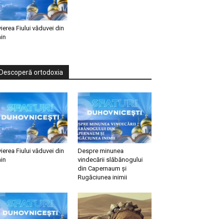
vierea Fiului văduvei din
in
Descoperă ortodoxia
vierea Fiului văduvei din
Despre minunea
in
vindecării slăbănogului
din Capernaum și
Rugăciunea inimii