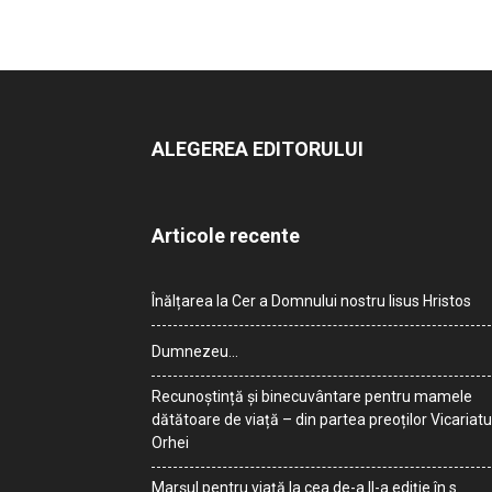
ALEGEREA EDITORULUI
Articole recente
Înălțarea la Cer a Domnului nostru Iisus Hristos
Dumnezeu…
Recunoștință și binecuvântare pentru mamele
dătătoare de viață – din partea preoților Vicariatu
Orhei
Marșul pentru viață la cea de-a II-a ediție în s.