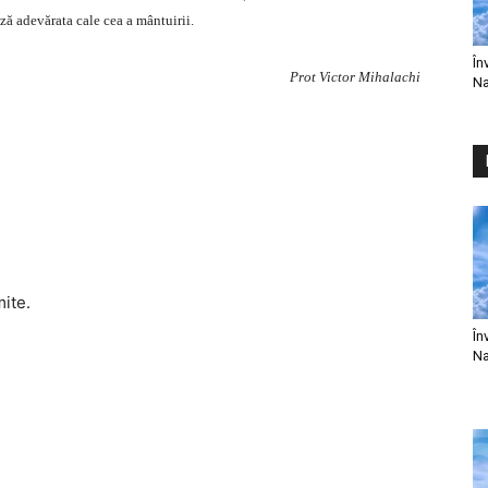
ează adevărata cale cea a mântuirii.
În
Prot Victor Mihalachi
Na
mite.
În
Na