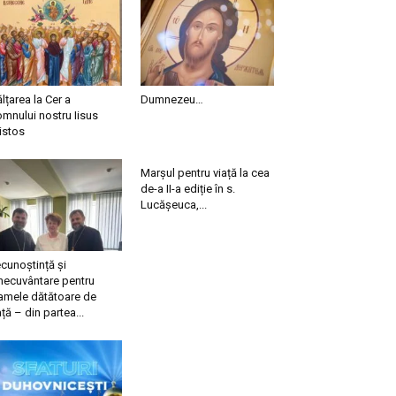
ălțarea la Cer a
Dumnezeu…
mnului nostru Iisus
istos
Marșul pentru viață la cea
de-a II-a ediție în s.
Lucășeuca,...
cunoștință și
necuvântare pentru
mele dătătoare de
ață – din partea...