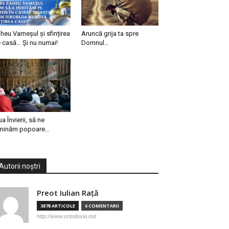
heu Vameșul și sfințirea
Aruncă grija ta spre
 casă… Și nu numai!
Domnul…
ua Învierii, să ne
minăm popoare…
Autorii noștri
Preot Iulian Raţă
3878 ARTICOLE
6 COMENTARII
http://www.ortodoxia.md