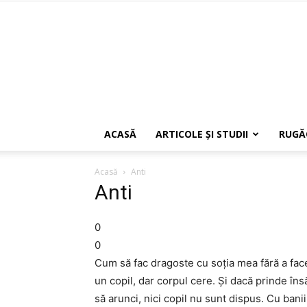
ACASĂ
ARTICOLE ŞI STUDII
RUGĂ
Acasă
Anti
Anti
0
0
Cum să fac dragoste cu soţia mea fără a face
un copil, dar corpul cere. Şi dacă prinde îns
să arunci, nici copil nu sunt dispus. Cu bani