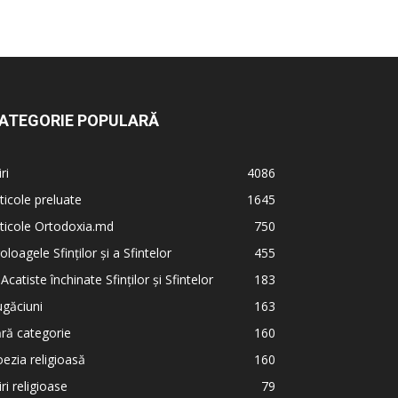
ATEGORIE POPULARĂ
iri
4086
ticole preluate
1645
ticole Ortodoxia.md
750
oloagele Sfinților și a Sfintelor
455
 Acatiste închinate Sfinților și Sfintelor
183
găciuni
163
ră categorie
160
ezia religioasă
160
iri religioase
79