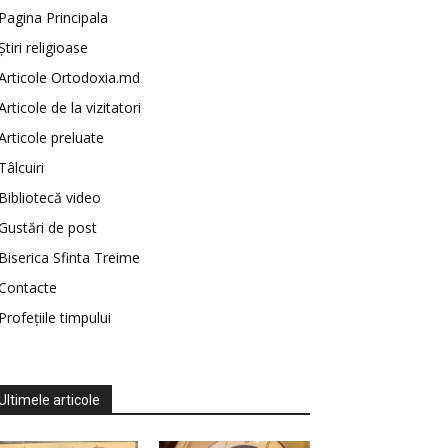
Pagina Principala
Știri religioase
Articole Ortodoxia.md
Articole de la vizitatori
Articole preluate
Tâlcuiri
Bibliotecă video
Gustări de post
Biserica Sfinta Treime
Contacte
Profețiile timpului
Ultimele articole