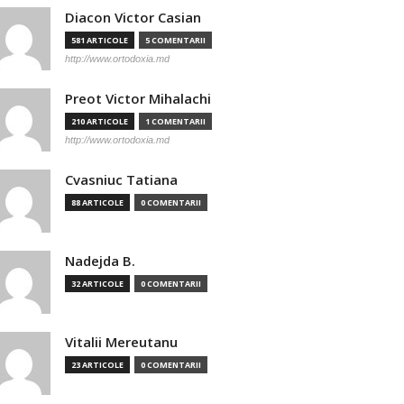
Diacon Victor Casian
581 ARTICOLE
5 COMENTARII
http://www.ortodoxia.md
Preot Victor Mihalachi
210 ARTICOLE
1 COMENTARII
http://www.ortodoxia.md
Cvasniuc Tatiana
88 ARTICOLE
0 COMENTARII
Nadejda B.
32 ARTICOLE
0 COMENTARII
Vitalii Mereutanu
23 ARTICOLE
0 COMENTARII