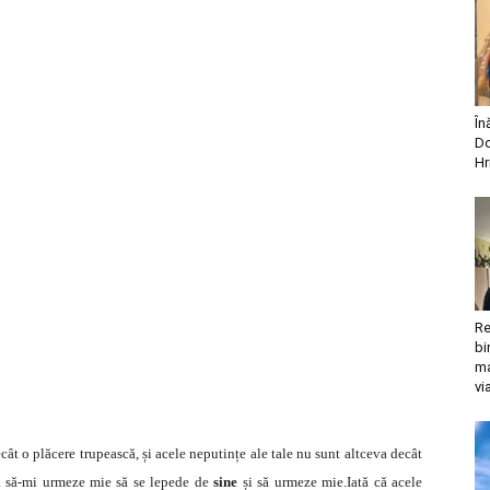
În
Do
Hr
Re
bi
ma
vi
cât o plăcere trupească, și acele neputințe ale tale nu sunt altceva decât
ea să-mi urmeze mie să se lepede de
sine
și să urmeze mie.Iată că acele