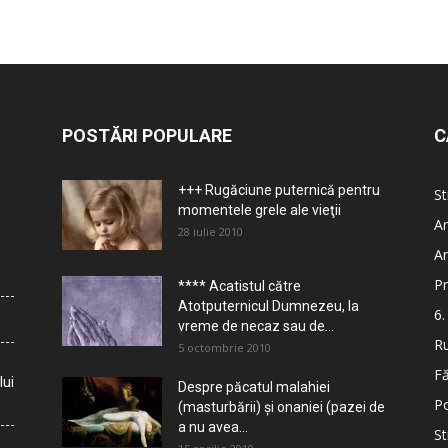
POSTĂRI POPULARE
C
+++ Rugăciune puternică pentru
St
momentele grele ale vieţii
Ar
28 iulie 2010
Ar
Pr
**** Acatistul către
Atotputernicul Dumnezeu, la
6.
vreme de necaz sau de...
Ru
5 octombrie 2010
Fă
lui
Despre păcatul malahiei
Po
(masturbării) şi onaniei (pazei de
a nu avea...
St