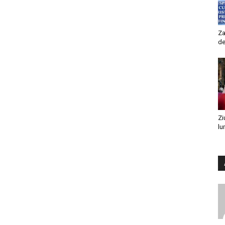
Za
de
Zi
lu