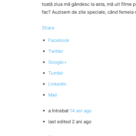
toată ziua mă gândesc la asta, mă uit filme 
fac? Auzisem de zile speciale, când femeia n
Share
Facebook
Twitter
Google+
Tumblr
LinkedIn
Mail
a întrebat
14 ani ago
last edited 2 ani ago