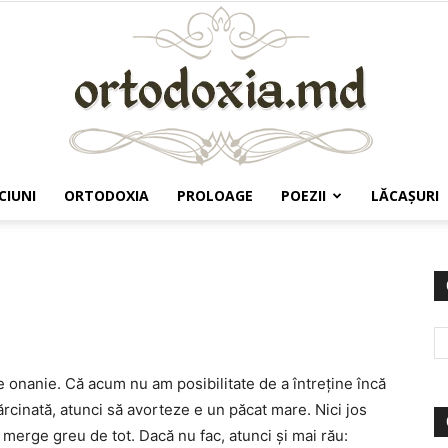
CIUNI
ORTODOXIA
PROLOAGE
POEZII
LĂCAŞURI
Ortodoxia.md
 onanie. Că acum nu am posibilitate de a întreţine încă
ărcinată, atunci să avorteze e un păcat mare. Nici jos
i merge greu de tot. Dacă nu fac, atunci şi mai rău: