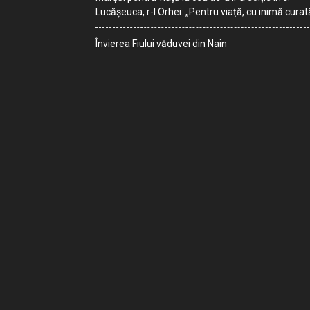
Lucășeuca, r-l Orhei: „Pentru viață, cu inimă curat
Învierea Fiului văduvei din Nain