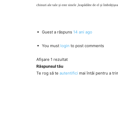
chinuri ale tale și este sinele ,leapădăte de el și îmbrățiș
Guest
a răspuns
14 ani ago
You must
login
to post comments
Afișare 1 rezultat
Răspunsul tău
Te rog să te
autentifici
mai întâi pentru a tri