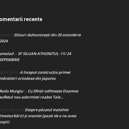
omentarii recente
Sfaturi duhovnicești din 20 octombrie
Doina
la
2024
amalad
SF SILUAN ATHONITUL -11/ 24
la
SEPEMBRIE
A început construcţia primei
gheorghe
la
mănăstiri ortodoxe din Japonia
Radu Mungiu
Cu Sfinții odihnește Doamne
la
sufletul nou adormitei roabei Tale…
Despre păcatul malahiei
Crina Marina
la
(masturbării) şi onaniei (pazei de a nu avea
copii)