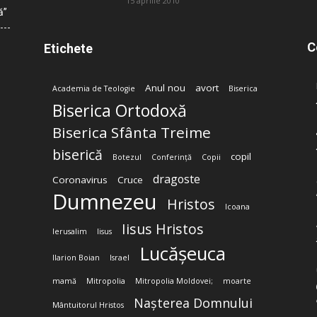
15 aprilie 2010
ă”
C
Etichete
Anul nou
avort
Academia de Teologie
Biserica
Biserica Ortodoxă
Biserica Sfânta Treime
biserică
copil
Botezul
Conferință
Copii
dragoste
Coronavirus
Cruce
Dumnezeu
Hristos
Icoana
Iisus Hristos
Ierusalim
Iisus
Lucășeuca
Ilarion Boian
Israel
mamă
Mitropolia
Mitropolia Moldovei;
moarte
Nașterea Domnului
Mântuitorul Hristos