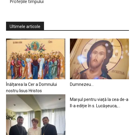
Profețiile timpului
Ultimele articole
Înălțarea la Cer a Domnului
Dumnezeu…
nostru Iisus Hristos
Marșul pentru viață la cea de-a
II-a ediție în s. Lucășeuca,...