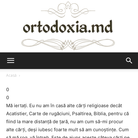
Ortodoxia.md
Acasă
0
0
Mă iertaţi. Eu nu am în casă alte cărţi religioase decât
Acatistier, Carte de rugăciuni, Psaltirea, Biblia, pentru că
fiind la mare distanţă de ţară, nu am cum să-mi procur
alte cărţi, deşi iubesc foarte mult să am cunoştinţe. Cum
să mă rog, vă întreb. Este de ajuns aceste câteva cărţi pe