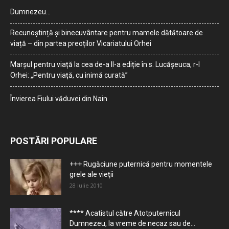
Dumnezeu…
Recunoștință și binecuvântare pentru mamele dătătoare de
viață – din partea preoților Vicariatului Orhei
Marșul pentru viață la cea de-a II-a ediție în s. Lucășeuca, r-l
Orhei: „Pentru viață, cu inimă curată”
Învierea Fiului văduvei din Nain
POSTĂRI POPULARE
+++ Rugăciune puternică pentru momentele
grele ale vieţii
28 iulie 2010
**** Acatistul către Atotputernicul
Dumnezeu, la vreme de necaz sau de...