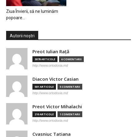
Ziua Învierii, să ne luminăm
popoare…
Autorii noștri
Preot Iulian Raţă
3878 ARTICOLE
6 COMENTARII
http://www.ortodoxia.md
Diacon Victor Casian
581 ARTICOLE
5 COMENTARII
http://www.ortodoxia.md
Preot Victor Mihalachi
210 ARTICOLE
1 COMENTARII
http://www.ortodoxia.md
Cvasniuc Tatiana