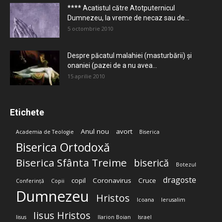
**** Acatistul către Atotputernicul
Dumnezeu, la vreme de necaz sau de...
5 octombrie 2010
Despre păcatul malahiei (masturbării) şi
onaniei (pazei de a nu avea...
15 aprilie 2010
Etichete
Anul nou
avort
Academia de Teologie
Biserica
Biserica Ortodoxă
Biserica Sfânta Treime
biserică
Botezul
dragoste
copil
Coronavirus
Cruce
Conferință
Copii
Dumnezeu
Hristos
Icoana
Ierusalim
Iisus Hristos
Iisus
Ilarion Boian
Israel