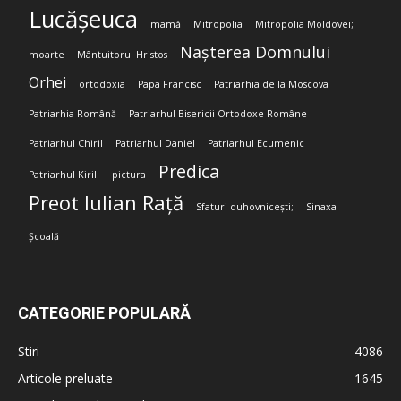
Lucășeuca
mamă
Mitropolia
Mitropolia Moldovei;
Nașterea Domnului
moarte
Mântuitorul Hristos
Orhei
ortodoxia
Papa Francisc
Patriarhia de la Moscova
Patriarhia Română
Patriarhul Bisericii Ortodoxe Române
Patriarhul Chiril
Patriarhul Daniel
Patriarhul Ecumenic
Predica
Patriarhul Kirill
pictura
Preot Iulian Rață
Sfaturi duhovnicești;
Sinaxa
Școală
CATEGORIE POPULARĂ
Stiri
4086
Articole preluate
1645