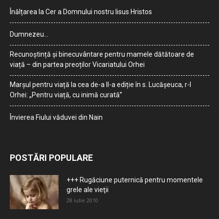
Înălțarea la Cer a Domnului nostru Iisus Hristos
Dumnezeu…
Recunoștință și binecuvântare pentru mamele dătătoare de
viață – din partea preoților Vicariatului Orhei
Marșul pentru viață la cea de-a II-a ediție în s. Lucășeuca, r-l
Orhei: „Pentru viață, cu inimă curată”
Învierea Fiului văduvei din Nain
POSTĂRI POPULARE
+++ Rugăciune puternică pentru momentele
grele ale vieţii
28 iulie 2010