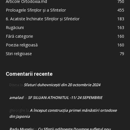
Articole Ortodoxia.md
750
Proloagele Sfinților și a Sfintelor
455
6. Acatiste închinate Sfinților și Sfintelor
183
Rugăciuni
163
Fără categorie
160
Poezia religioasă
160
Stiri religioase
79
Comentarii recente
Sfaturi duhovnicești din 20 octombrie 2024
Doina
la
amalad
SF SILUAN ATHONITUL -11/ 24 SEPEMBRIE
la
A început construcţia primei mănăstiri ortodoxe
gheorghe
la
din Japonia
Radu Mungiu
Cu Sfinții odihnește Doamne sufletul nou
la