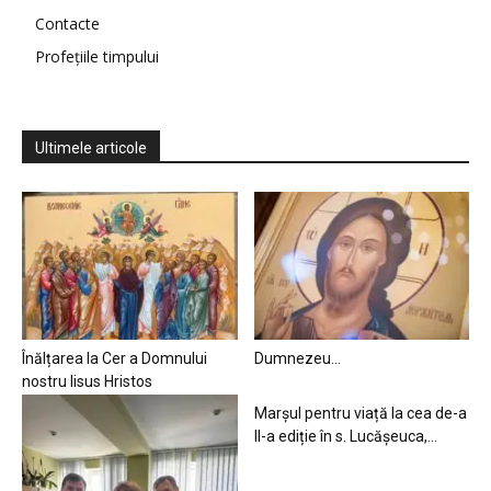
Contacte
Profețiile timpului
Ultimele articole
Înălțarea la Cer a Domnului
Dumnezeu…
nostru Iisus Hristos
Marșul pentru viață la cea de-a
II-a ediție în s. Lucășeuca,...