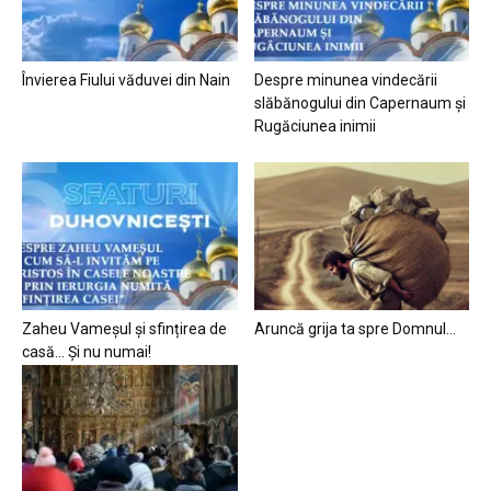
Învierea Fiului văduvei din Nain
Despre minunea vindecării
slăbănogului din Capernaum și
Rugăciunea inimii
Zaheu Vameșul și sfințirea de
Aruncă grija ta spre Domnul…
casă… Și nu numai!