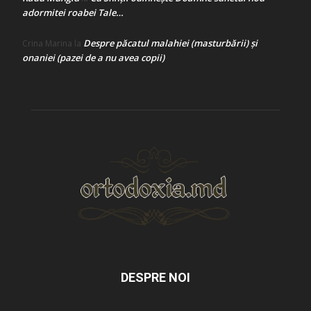
adormitei roabei Tale…
Despre păcatul malahiei (masturbării) şi
Crina Marina
la
onaniei (pazei de a nu avea copii)
DESPRE NOI