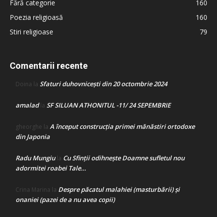
Fără categorie
160
Poezia religioasă
160
Stiri religioase
79
Comentarii recente
Sfaturi duhovnicești din 20 octombrie 2024
Doina
la
amalad
SF SILUAN ATHONITUL -11/ 24 SEPEMBRIE
la
A început construcţia primei mănăstiri ortodoxe
gheorghe
la
din Japonia
Radu Mungiu
Cu Sfinții odihnește Doamne sufletul nou
la
adormitei roabei Tale…
Despre păcatul malahiei (masturbării) şi
Crina Marina
la
onaniei (pazei de a nu avea copii)