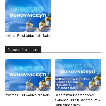
Învierea Fiului văduvei din Nain
Descoperă ortodoxia
Învierea Fiului văduvei din Nain
Despre minunea vindecării
slăbănogului din Capernaum și
Rugăciunea inimii