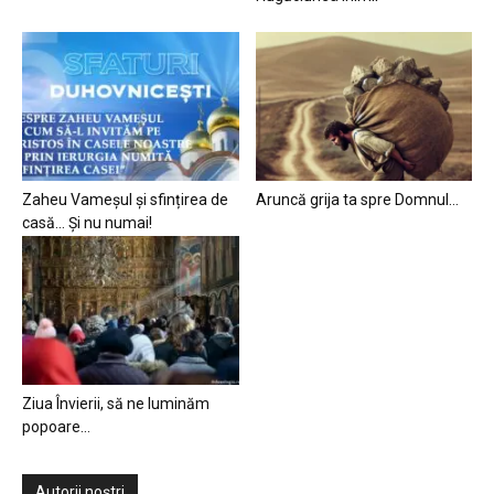
Zaheu Vameșul și sfințirea de
Aruncă grija ta spre Domnul…
casă… Și nu numai!
Ziua Învierii, să ne luminăm
popoare…
Autorii noștri