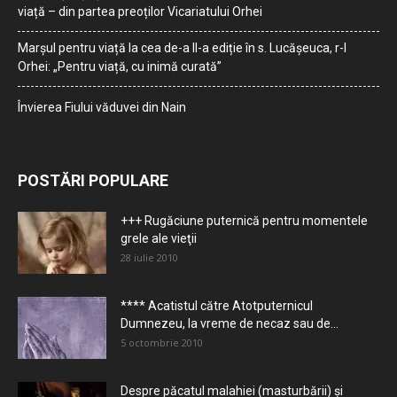
viață – din partea preoților Vicariatului Orhei
Marșul pentru viață la cea de-a II-a ediție în s. Lucășeuca, r-l
Orhei: „Pentru viață, cu inimă curată”
Învierea Fiului văduvei din Nain
POSTĂRI POPULARE
+++ Rugăciune puternică pentru momentele
grele ale vieţii
28 iulie 2010
**** Acatistul către Atotputernicul
Dumnezeu, la vreme de necaz sau de...
5 octombrie 2010
Despre păcatul malahiei (masturbării) şi