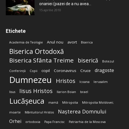
onaniei (pazei de a nu avea...
15 aprilie 2010
Etichete
Anul nou
avort
Academia de Teologie
Biserica
Biserica Ortodoxă
Biserica Sfânta Treime
biserică
Botezul
dragoste
copil
Coronavirus
Cruce
Conferință
Copii
Dumnezeu
Hristos
Icoana
Ierusalim
Iisus Hristos
Iisus
Ilarion Boian
Israel
Lucășeuca
mamă
Mitropolia
Mitropolia Moldovei;
Nașterea Domnului
moarte
Mântuitorul Hristos
Orhei
ortodoxia
Papa Francisc
Patriarhia de la Moscova