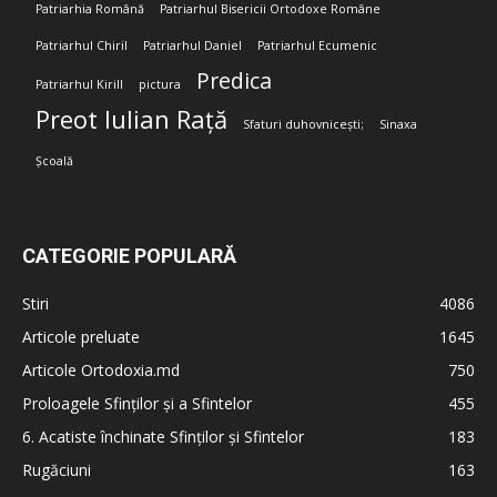
Patriarhia Română
Patriarhul Bisericii Ortodoxe Române
Patriarhul Chiril
Patriarhul Daniel
Patriarhul Ecumenic
Predica
Patriarhul Kirill
pictura
Preot Iulian Rață
Sfaturi duhovnicești;
Sinaxa
Școală
CATEGORIE POPULARĂ
Stiri
4086
Articole preluate
1645
Articole Ortodoxia.md
750
Proloagele Sfinților și a Sfintelor
455
6. Acatiste închinate Sfinților și Sfintelor
183
Rugăciuni
163