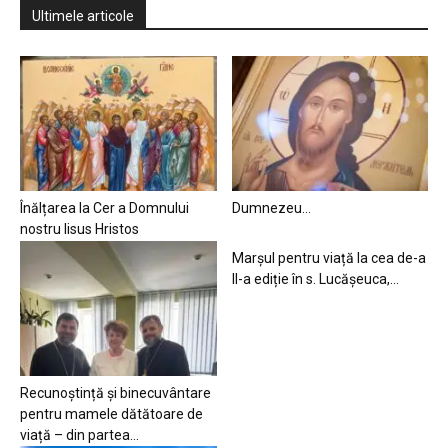
Ultimele articole
Înălțarea la Cer a Domnului
Dumnezeu…
nostru Iisus Hristos
Marșul pentru viață la cea de-a
II-a ediție în s. Lucășeuca,...
Recunoștință și binecuvântare
pentru mamele dătătoare de
viață – din partea...