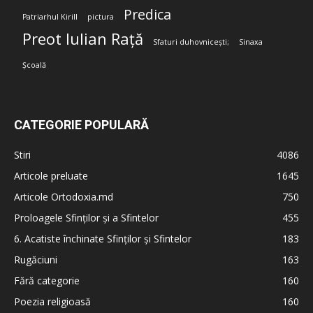
Predica
Patriarhul Kirill
pictura
Preot Iulian Rață
Sfaturi duhovnicești;
Sinaxa
Școală
CATEGORIE POPULARĂ
Stiri
4086
Articole preluate
1645
Articole Ortodoxia.md
750
Proloagele Sfinților și a Sfintelor
455
6. Acatiste închinate Sfinților și Sfintelor
183
Rugăciuni
163
Fără categorie
160
Poezia religioasă
160