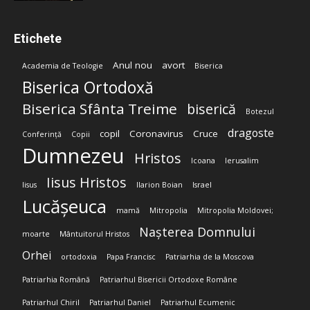
Etichete
Anul nou
avort
Academia de Teologie
Biserica
Biserica Ortodoxă
Biserica Sfânta Treime
biserică
Botezul
dragoste
copil
Coronavirus
Cruce
Conferință
Copii
Dumnezeu
Hristos
Icoana
Ierusalim
Iisus Hristos
Iisus
Ilarion Boian
Israel
Lucășeuca
mamă
Mitropolia
Mitropolia Moldovei;
Nașterea Domnului
moarte
Mântuitorul Hristos
Orhei
ortodoxia
Papa Francisc
Patriarhia de la Moscova
Patriarhia Română
Patriarhul Bisericii Ortodoxe Române
Patriarhul Chiril
Patriarhul Daniel
Patriarhul Ecumenic