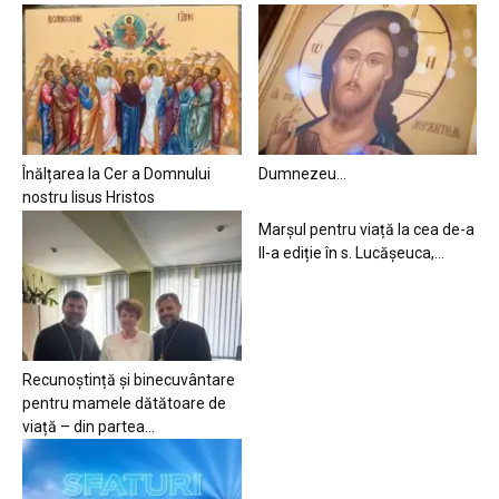
Înălțarea la Cer a Domnului
Dumnezeu…
nostru Iisus Hristos
Marșul pentru viață la cea de-a
II-a ediție în s. Lucășeuca,...
Recunoștință și binecuvântare
pentru mamele dătătoare de
viață – din partea...