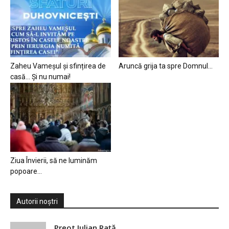
Zaheu Vameșul și sfințirea de
Aruncă grija ta spre Domnul…
casă… Și nu numai!
Ziua Învierii, să ne luminăm
popoare…
Autorii noștri
Preot Iulian Raţă