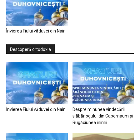
Învierea Fiului văduvei din Nain
Descoperă ortodoxia
Învierea Fiului văduvei din Nain
Despre minunea vindecării
slăbănogului din Capernaum și
Rugăciunea inimii