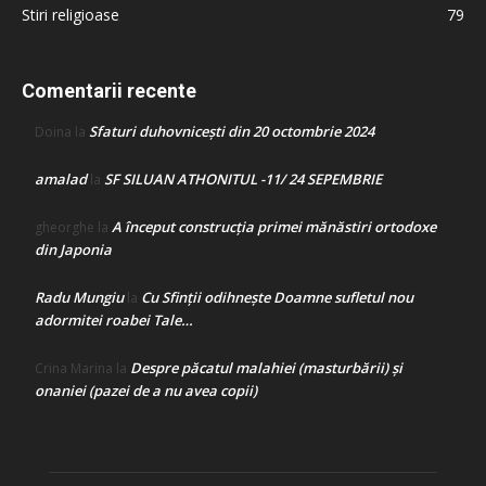
Stiri religioase
79
Comentarii recente
Sfaturi duhovnicești din 20 octombrie 2024
Doina
la
amalad
SF SILUAN ATHONITUL -11/ 24 SEPEMBRIE
la
A început construcţia primei mănăstiri ortodoxe
gheorghe
la
din Japonia
Radu Mungiu
Cu Sfinții odihnește Doamne sufletul nou
la
adormitei roabei Tale…
Despre păcatul malahiei (masturbării) şi
Crina Marina
la
onaniei (pazei de a nu avea copii)