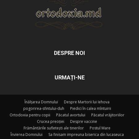
DESPRE NOI
URMAȚI-NE
Înălțarea Domnului
Despre Martorii lui Iehova
pogorirea-sfintului-duh
Piedici în calea mîntuirii
Ortodoxia pentru copii
Păcatul avortului
Păcatul vrăjitoriilor
Crucea preoției
Despre vaccine
Frământările sufletești ale tinerilor
Postul Mare
Învierea Domnului
Sa finisam impreuna biserica din lucaseuca