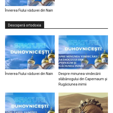
Învierea Fiului văduvei din Nain
Descoperă ortodoxia
Învierea Fiului văduvei din Nain
Despre minunea vindecării
slăbănogului din Capernaum și
Rugăciunea inimii