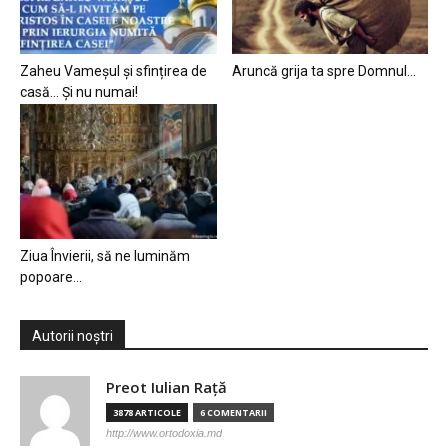
Zaheu Vameșul și sfințirea de
Aruncă grija ta spre Domnul…
casă… Și nu numai!
Ziua Învierii, să ne luminăm
popoare…
Autorii noștri
Preot Iulian Raţă
3878 ARTICOLE
6 COMENTARII
http://www.ortodoxia.md