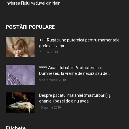
Învierea Fiului văduvei din Nain
POSTĂRI POPULARE
+++ Rugăciune puternică pentru momentele
grele ale vieţii
28 iulie 2010
**** Acatistul către Atotputernicul
Dumnezeu, la vreme de necaz sau de...
5 octombrie 2010
Despre păcatul malahiei (masturbării) şi
onaniei (pazei de a nu avea...
15 aprilie 2010
Etichete