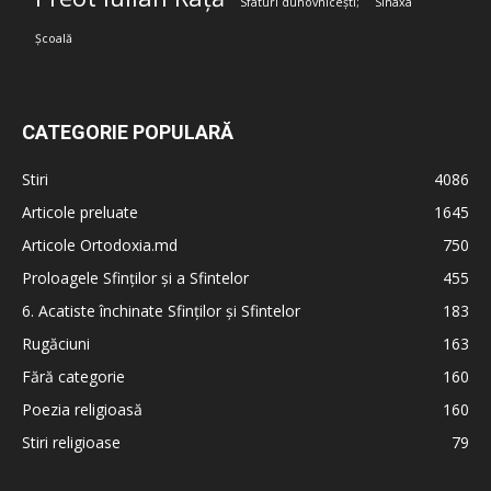
Sfaturi duhovnicești;
Sinaxa
Școală
CATEGORIE POPULARĂ
Stiri
4086
Articole preluate
1645
Articole Ortodoxia.md
750
Proloagele Sfinților și a Sfintelor
455
6. Acatiste închinate Sfinților și Sfintelor
183
Rugăciuni
163
Fără categorie
160
Poezia religioasă
160
Stiri religioase
79