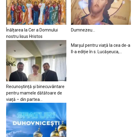
Înălțarea la Cer a Domnului
Dumnezeu…
nostru Iisus Hristos
Marșul pentru viață la cea de-a
II-a ediție în s. Lucășeuca,...
Recunoștință și binecuvântare
pentru mamele dătătoare de
viață – din partea...