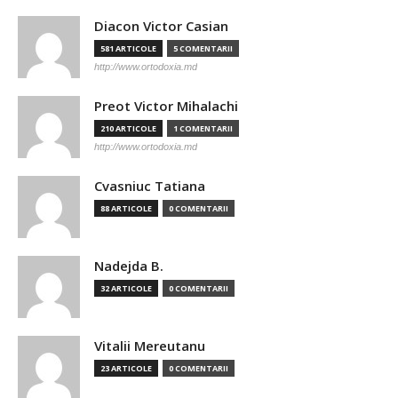
Diacon Victor Casian
581 ARTICOLE
5 COMENTARII
http://www.ortodoxia.md
Preot Victor Mihalachi
210 ARTICOLE
1 COMENTARII
http://www.ortodoxia.md
Cvasniuc Tatiana
88 ARTICOLE
0 COMENTARII
Nadejda B.
32 ARTICOLE
0 COMENTARII
Vitalii Mereutanu
23 ARTICOLE
0 COMENTARII