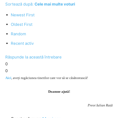
Sortează după:
Cele mai multe voturi
Newest First
Oldest First
Random
Recent activ
Răspunde la această întrebare
0
0
Aici
, aveți rugăciunea tinerilor care vor să se căsătorească!
Doamne ajută!
Preot Iulian Rață