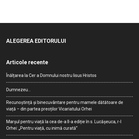
ALEGEREA EDITORULUI
Articole recente
Înălțarea la Cer a Domnului nostru Iisus Hristos
Dumnezeu…
Recunoștință și binecuvântare pentru mamele dătătoare de
viață – din partea preoților Vicariatului Orhei
Marșul pentru viață la cea de-a II-a ediție în s. Lucășeuca, r-l
Orhei: „Pentru viață, cu inimă curată”