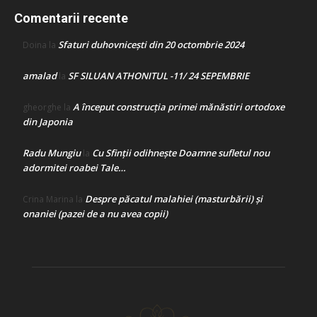
Comentarii recente
Sfaturi duhovnicești din 20 octombrie 2024
Doina
la
amalad
SF SILUAN ATHONITUL -11/ 24 SEPEMBRIE
la
A început construcţia primei mănăstiri ortodoxe
gheorghe
la
din Japonia
Radu Mungiu
Cu Sfinții odihnește Doamne sufletul nou
la
adormitei roabei Tale…
Despre păcatul malahiei (masturbării) şi
Crina Marina
la
onaniei (pazei de a nu avea copii)