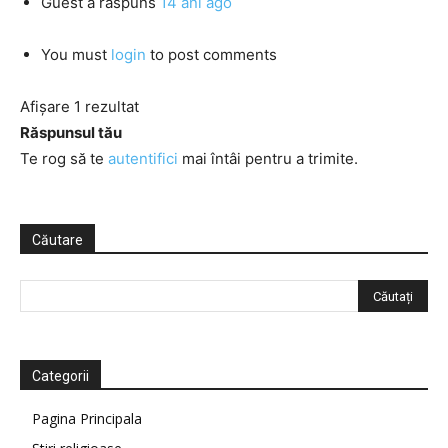
Guest
a răspuns
14 ani ago
You must
login
to post comments
Afișare 1 rezultat
Răspunsul tău
Te rog să te
autentifici
mai întâi pentru a trimite.
Căutare
Categorii
Pagina Principala