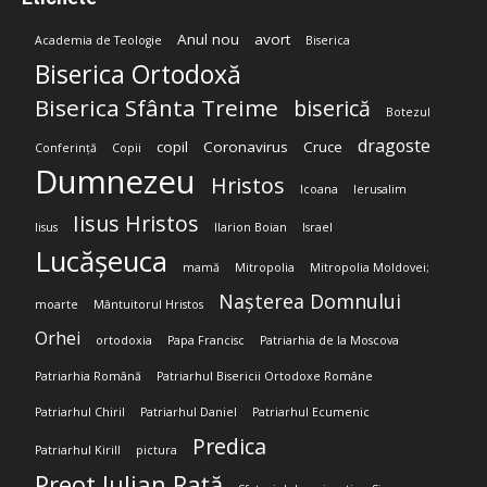
Anul nou
avort
Academia de Teologie
Biserica
Biserica Ortodoxă
Biserica Sfânta Treime
biserică
Botezul
dragoste
copil
Coronavirus
Cruce
Conferință
Copii
Dumnezeu
Hristos
Icoana
Ierusalim
Iisus Hristos
Iisus
Ilarion Boian
Israel
Lucășeuca
mamă
Mitropolia
Mitropolia Moldovei;
Nașterea Domnului
moarte
Mântuitorul Hristos
Orhei
ortodoxia
Papa Francisc
Patriarhia de la Moscova
Patriarhia Română
Patriarhul Bisericii Ortodoxe Române
Patriarhul Chiril
Patriarhul Daniel
Patriarhul Ecumenic
Predica
Patriarhul Kirill
pictura
Preot Iulian Rață