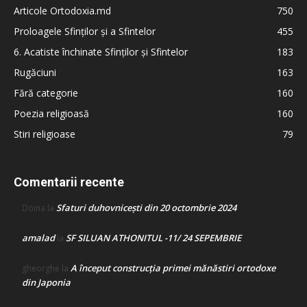
Articole Ortodoxia.md
750
Proloagele Sfinților și a Sfintelor
455
6. Acatiste închinate Sfinților și Sfintelor
183
Rugăciuni
163
Fără categorie
160
Poezia religioasă
160
Stiri religioase
79
Comentarii recente
Sfaturi duhovnicești din 20 octombrie 2024
Doina
la
amalad
SF SILUAN ATHONITUL -11/ 24 SEPEMBRIE
la
A început construcţia primei mănăstiri ortodoxe
gheorghe
la
din Japonia