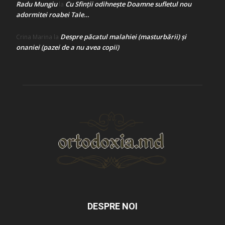
Radu Mungiu
Cu Sfinții odihnește Doamne sufletul nou
la
adormitei roabei Tale…
Despre păcatul malahiei (masturbării) şi
Crina Marina
la
onaniei (pazei de a nu avea copii)
DESPRE NOI