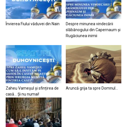
Învierea Fiului văduvei din Nain
Despre minunea vindecării
slăbănogului din Capernaum și
Rugăciunea inimii
Zaheu Vameșul și sfințirea de
Aruncă grija ta spre Domnul…
casă… Și nu numai!