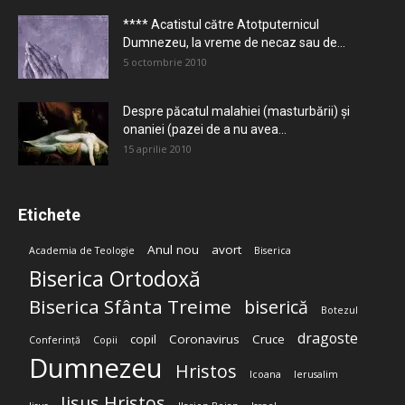
**** Acatistul către Atotputernicul
Dumnezeu, la vreme de necaz sau de...
5 octombrie 2010
Despre păcatul malahiei (masturbării) şi
onaniei (pazei de a nu avea...
15 aprilie 2010
Etichete
Anul nou
avort
Academia de Teologie
Biserica
Biserica Ortodoxă
Biserica Sfânta Treime
biserică
Botezul
dragoste
copil
Coronavirus
Cruce
Conferință
Copii
Dumnezeu
Hristos
Icoana
Ierusalim
Iisus Hristos