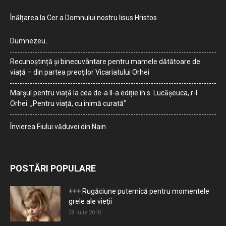
Înălțarea la Cer a Domnului nostru Iisus Hristos
Dumnezeu…
Recunoștință și binecuvântare pentru mamele dătătoare de
viață – din partea preoților Vicariatului Orhei
Marșul pentru viață la cea de-a II-a ediție în s. Lucășeuca, r-l
Orhei: „Pentru viață, cu inimă curată”
Învierea Fiului văduvei din Nain
POSTĂRI POPULARE
+++ Rugăciune puternică pentru momentele
grele ale vieţii
28 iulie 2010