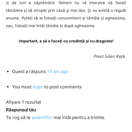
zi de luni a săptămânii. Nimeni nu vă interzice să faceți
tămâiere și să stropiți prin casă și mai des. Și nu există o regulă
anume. Puteți să le folosiți concomitent și tămâia și agheazma,
sau, folosiți mai întâi tămâia și după agheazma.
Important, e să o faceți cu credință și cu dragoste!
Preot Iulian Rață
Guest
a răspuns
14 ani ago
You must
login
to post comments
Afișare 1 rezultat
Răspunsul tău
Te rog să te
autentifici
mai întâi pentru a trimite.