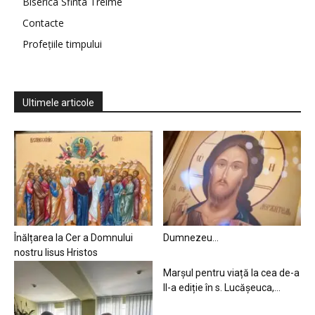
Biserica Sfinta Treime
Contacte
Profețiile timpului
Ultimele articole
Înălțarea la Cer a Domnului
Dumnezeu…
nostru Iisus Hristos
Marșul pentru viață la cea de-a
II-a ediție în s. Lucășeuca,...