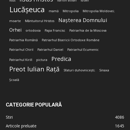
Iisus
Ilarion Boian
Israel
Lucășeuca
mamă
Mitropolia
Mitropolia Moldovei;
Nașterea Domnului
moarte
Mântuitorul Hristos
Orhei
ortodoxia
Papa Francisc
Patriarhia de la Moscova
Patriarhia Română
Patriarhul Bisericii Ortodoxe Române
Patriarhul Chiril
Patriarhul Daniel
Patriarhul Ecumenic
Predica
Patriarhul Kirill
pictura
Preot Iulian Rață
Sfaturi duhovnicești;
Sinaxa
Școală
CATEGORIE POPULARĂ
Stiri
4086
Articole preluate
1645