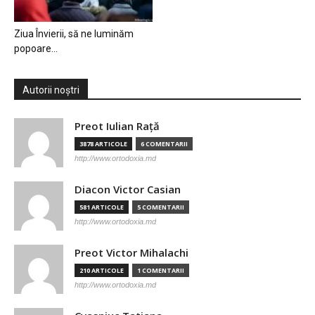
Ziua Învierii, să ne luminăm
popoare…
Autorii noștri
Preot Iulian Raţă
3878 ARTICOLE
6 COMENTARII
http://www.ortodoxia.md
Diacon Victor Casian
581 ARTICOLE
5 COMENTARII
http://www.ortodoxia.md
Preot Victor Mihalachi
210 ARTICOLE
1 COMENTARII
http://www.ortodoxia.md