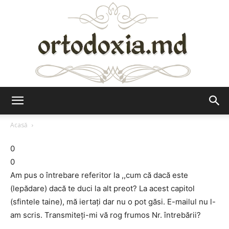
Ortodoxia.md
Acasă
0
0
Am pus o întrebare referitor la ,,cum că dacă este
(lepădare) dacă te duci la alt preot? La acest capitol
(sfintele taine), mă iertaţi dar nu o pot găsi. E-mailul nu l-
am scris. Transmiteţi-mi vă rog frumos Nr. întrebării?