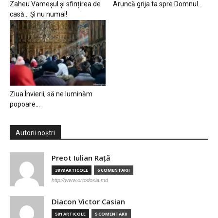
Zaheu Vameșul și sfințirea de
Aruncă grija ta spre Domnul…
casă… Și nu numai!
Ziua Învierii, să ne luminăm
popoare…
Autorii noștri
Preot Iulian Raţă
3878 ARTICOLE
6 COMENTARII
http://www.ortodoxia.md
Diacon Victor Casian
581 ARTICOLE
5 COMENTARII