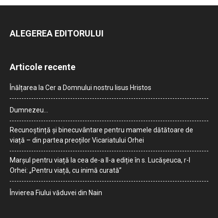
ALEGEREA EDITORULUI
Articole recente
Înălțarea la Cer a Domnului nostru Iisus Hristos
Dumnezeu…
Recunoștință și binecuvântare pentru mamele dătătoare de
viață – din partea preoților Vicariatului Orhei
Marșul pentru viață la cea de-a II-a ediție în s. Lucășeuca, r-l
Orhei: „Pentru viață, cu inimă curată”
Învierea Fiului văduvei din Nain