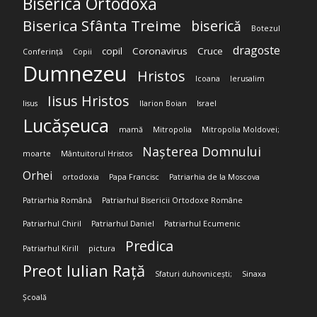
Biserica Ortodoxă
Biserica Sfânta Treime
biserică
Botezul
dragoste
copil
Coronavirus
Cruce
Conferință
Copii
Dumnezeu
Hristos
Icoana
Ierusalim
Iisus Hristos
Iisus
Ilarion Boian
Israel
Lucășeuca
mamă
Mitropolia
Mitropolia Moldovei;
Nașterea Domnului
moarte
Mântuitorul Hristos
Orhei
ortodoxia
Papa Francisc
Patriarhia de la Moscova
Patriarhia Română
Patriarhul Bisericii Ortodoxe Române
Patriarhul Chiril
Patriarhul Daniel
Patriarhul Ecumenic
Predica
Patriarhul Kirill
pictura
Preot Iulian Rață
Sfaturi duhovnicești;
Sinaxa
Școală