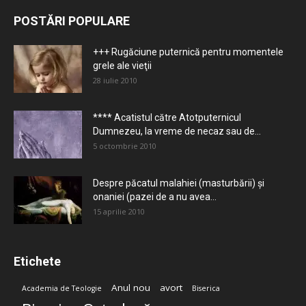
POSTĂRI POPULARE
+++ Rugăciune puternică pentru momentele
grele ale vieţii
28 iulie 2010
**** Acatistul către Atotputernicul
Dumnezeu, la vreme de necaz sau de...
5 octombrie 2010
Despre păcatul malahiei (masturbării) şi
onaniei (pazei de a nu avea...
15 aprilie 2010
Etichete
Anul nou
avort
Academia de Teologie
Biserica