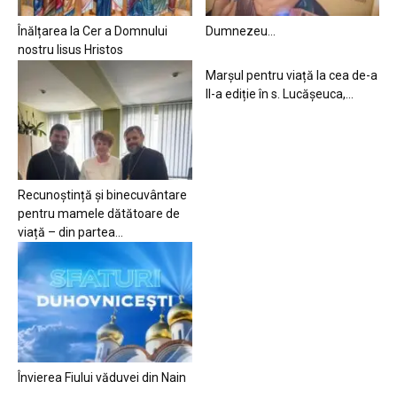
Înălțarea la Cer a Domnului
Dumnezeu…
nostru Iisus Hristos
Marșul pentru viață la cea de-a
II-a ediție în s. Lucășeuca,...
Recunoștință și binecuvântare
pentru mamele dătătoare de
viață – din partea...
Învierea Fiului văduvei din Nain