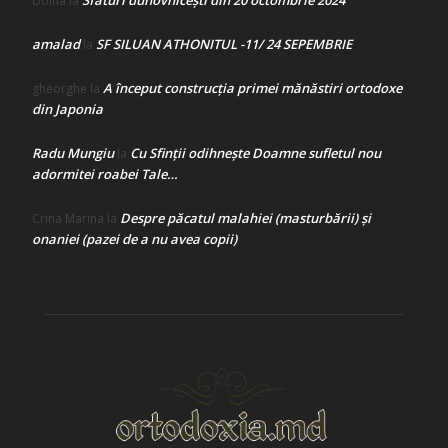
Sfaturi duhovnicești din 20 octombrie 2024
Doina
la
amalad
SF SILUAN ATHONITUL -11/ 24 SEPEMBRIE
la
A început construcţia primei mănăstiri ortodoxe
gheorghe
la
din Japonia
Radu Mungiu
Cu Sfinții odihnește Doamne sufletul nou
la
adormitei roabei Tale…
Despre păcatul malahiei (masturbării) şi
Crina Marina
la
onaniei (pazei de a nu avea copii)