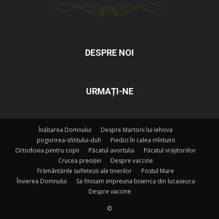
DESPRE NOI
URMAȚI-NE
Înălțarea Domnului
Despre Martorii lui Iehova
pogorirea-sfintului-duh
Piedici în calea mîntuirii
Ortodoxia pentru copii
Păcatul avortului
Păcatul vrăjitoriilor
Crucea preoției
Despre vaccine
Frământările sufletești ale tinerilor
Postul Mare
Învierea Domnului
Sa finisam impreuna biserica din lucaseuca
Despre vaccine
©