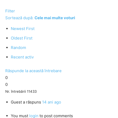
Filter
Sortează după:
Cele mai multe voturi
Newest First
Oldest First
Random
Recent activ
Răspunde la această întrebare
0
0
Nr. întrebării 11433
Guest
a răspuns
14 ani ago
You must
login
to post comments