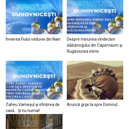
Învierea Fiului văduvei din Nain
Despre minunea vindecării
slăbănogului din Capernaum și
Rugăciunea inimii
Zaheu Vameșul și sfințirea de
Aruncă grija ta spre Domnul…
casă… Și nu numai!