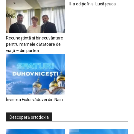
II-a ediție în s. Lucășeuca,...
Recunoștință și binecuvântare
pentru mamele dătătoare de
viață – din partea...
Învierea Fiului văduvei din Nain
Descoperă ortodoxia