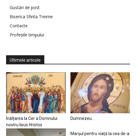
Gustări de post
Biserica Sfinta Treime
Contacte
Profețiile timpului
Ultimele articole
Înălțarea la Cer a Domnului
Dumnezeu…
nostru Iisus Hristos
Marșul pentru viață la cea de-a