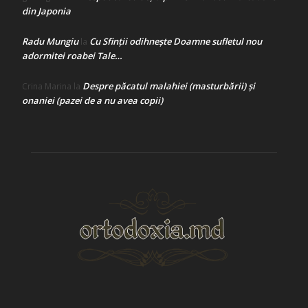
din Japonia
Radu Mungiu
Cu Sfinții odihnește Doamne sufletul nou
la
adormitei roabei Tale…
Despre păcatul malahiei (masturbării) şi
Crina Marina
la
onaniei (pazei de a nu avea copii)