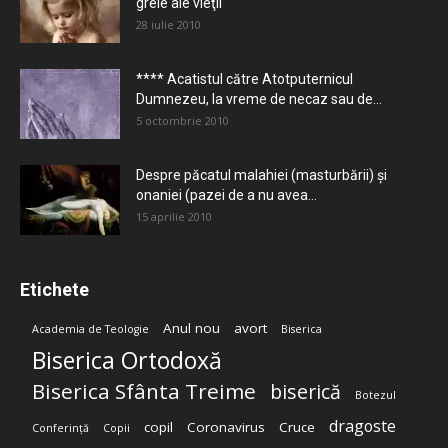
grele ale vieţii
28 iulie 2010
**** Acatistul către Atotputernicul
Dumnezeu, la vreme de necaz sau de...
5 octombrie 2010
Despre păcatul malahiei (masturbării) şi
onaniei (pazei de a nu avea...
15 aprilie 2010
Etichete
Anul nou
avort
Academia de Teologie
Biserica
Biserica Ortodoxă
Biserica Sfânta Treime
biserică
Botezul
dragoste
copil
Coronavirus
Cruce
Conferință
Copii