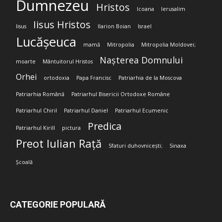
Dumnezeu
Hristos
Icoana
Ierusalim
Iisus Hristos
Iisus
Ilarion Boian
Israel
Lucășeuca
mamă
Mitropolia
Mitropolia Moldovei;
Nașterea Domnului
moarte
Mântuitorul Hristos
Orhei
ortodoxia
Papa Francisc
Patriarhia de la Moscova
Patriarhia Română
Patriarhul Bisericii Ortodoxe Române
Patriarhul Chiril
Patriarhul Daniel
Patriarhul Ecumenic
Predica
Patriarhul Kirill
pictura
Preot Iulian Rață
Sfaturi duhovnicești;
Sinaxa
Școală
CATEGORIE POPULARĂ