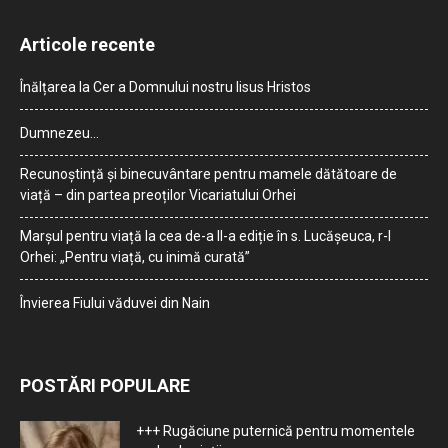
Articole recente
Înălțarea la Cer a Domnului nostru Iisus Hristos
Dumnezeu…
Recunoștință și binecuvântare pentru mamele dătătoare de
viață – din partea preoților Vicariatului Orhei
Marșul pentru viață la cea de-a II-a ediție în s. Lucășeuca, r-l
Orhei: „Pentru viață, cu inimă curată”
Învierea Fiului văduvei din Nain
POSTĂRI POPULARE
+++ Rugăciune puternică pentru momentele