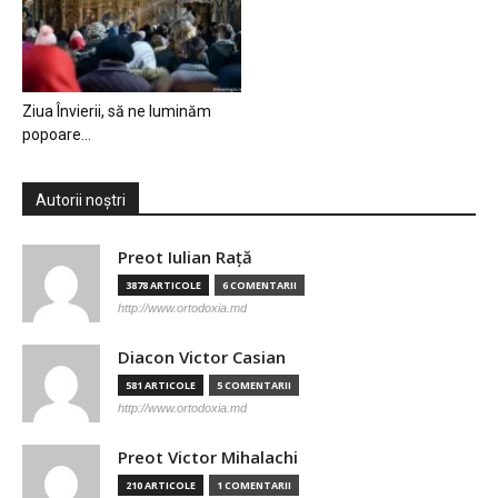
Ziua Învierii, să ne luminăm
popoare…
Autorii noștri
Preot Iulian Raţă
3878 ARTICOLE
6 COMENTARII
http://www.ortodoxia.md
Diacon Victor Casian
581 ARTICOLE
5 COMENTARII
http://www.ortodoxia.md
Preot Victor Mihalachi
210 ARTICOLE
1 COMENTARII