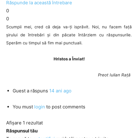
Răspunde la această întrebare
0
0
Scumpii mei, cred că deja va-ți isprăvit. Noi, nu facem față
șirului de întrebări și din păcate întârziem cu răspunsurile.
Sperăm cu timpul să fim mai punctuali.
Hristos a Înviat!
Preot Iulian Rață
Guest
a răspuns
14 ani ago
You must
login
to post comments
Afișare 1 rezultat
Răspunsul tău