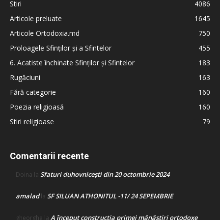
Stiri
4086
Articole preluate
1645
Articole Ortodoxia.md
750
Proloagele Sfinților și a Sfintelor
455
6. Acatiste închinate Sfinților și Sfintelor
183
Rugăciuni
163
Fără categorie
160
Poezia religioasă
160
Stiri religioase
79
Comentarii recente
Sfaturi duhovnicești din 20 octombrie 2024
Doina
la
amalad
SF SILUAN ATHONITUL -11/ 24 SEPEMBRIE
la
A început construcţia primei mănăstiri ortodoxe
gheorghe
la