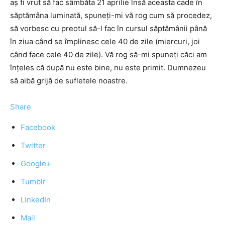
aş fi vrut să fac sâmbăta 21 aprilie însă aceasta cade în
săptămâna luminată, spuneţi-mi vă rog cum să procedez,
să vorbesc cu preotul să-l fac în cursul săptămânii până
în ziua când se împlinesc cele 40 de zile (miercuri, joi
când face cele 40 de zile). Vă rog să-mi spuneţi căci am
înţeles că după nu este bine, nu este primit. Dumnezeu
să aibă grijă de sufletele noastre.
Share
Facebook
Twitter
Google+
Tumblr
LinkedIn
Mail