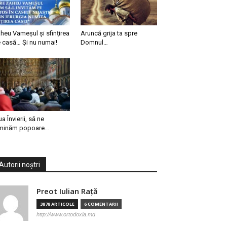
heu Vameșul și sfințirea
Aruncă grija ta spre
 casă… Și nu numai!
Domnul…
ua Învierii, să ne
minăm popoare…
Autorii noștri
Preot Iulian Raţă
3878 ARTICOLE
6 COMENTARII
http://www.ortodoxia.md