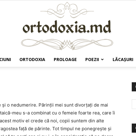
CIUNI
ORTODOXIA
PROLOAGE
POEZII
LĂCAŞURI
Ortodoxia.md
e şi o nedumerire. Părinţii mei sunt divorţaţi de mai
, taică-meu s-a combinat cu o femeie foarte rea, care îi
in acest motiv el crede că noi, copii suntem din alte
dragostea faţă de părinte. Tot timpul ne ponegreşte şi