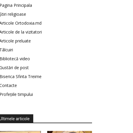
Pagina Principala
Știri religioase
Articole Ortodoxia.md
Articole de la vizitatori
Articole preluate
Tâlcuiri
Bibliotecă video
Gustări de post
Biserica Sfinta Treime
Contacte
Profețiile timpului
Ultimele articole