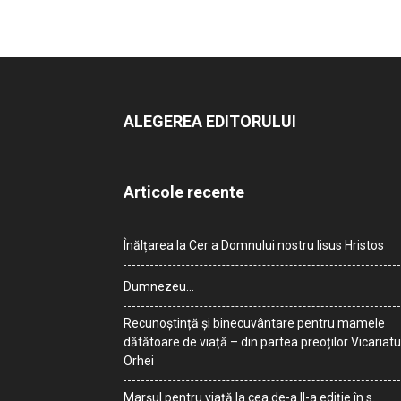
ALEGEREA EDITORULUI
Articole recente
Înălțarea la Cer a Domnului nostru Iisus Hristos
Dumnezeu…
Recunoștință și binecuvântare pentru mamele
dătătoare de viață – din partea preoților Vicariatu
Orhei
Marșul pentru viață la cea de-a II-a ediție în s.