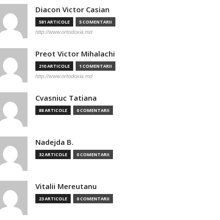
Diacon Victor Casian
581 ARTICOLE
5 COMENTARII
http://www.ortodoxia.md
Preot Victor Mihalachi
210 ARTICOLE
1 COMENTARII
http://www.ortodoxia.md
Cvasniuc Tatiana
88 ARTICOLE
0 COMENTARII
Nadejda B.
32 ARTICOLE
0 COMENTARII
Vitalii Mereutanu
23 ARTICOLE
0 COMENTARII