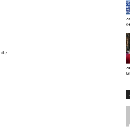
Za
de
mite.
Zi
lu