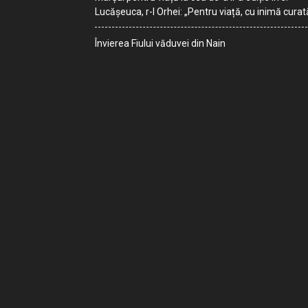
Lucășeuca, r-l Orhei: „Pentru viață, cu inimă curat
Învierea Fiului văduvei din Nain