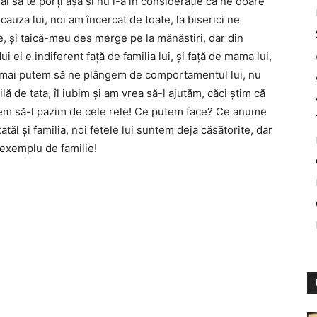
mal să te porţi aşa şi nu i-a în consideraţie că ne doare
cauza lui, noi am încercat de toate, la biserici ne
be, şi taică-meu des merge pe la mănăstiri, dar din
 el e indiferent faţă de familia lui, şi faţă de mama lui,
nu mai putem să ne plângem de comportamentul lui, nu
ă de tata, îl iubim şi am vrea să-l ajutăm, căci ştim că
i vrem să-l pazim de cele rele! Ce putem face? Ce anume
atăl şi familia, noi fetele lui suntem deja căsătorite, dar
 exemplu de familie!