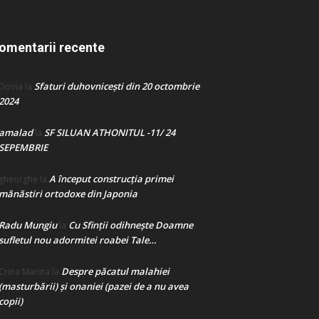
omentarii recente
Sfaturi duhovnicești din 20 octombrie
Doina
la
2024
amalad
SF SILUAN ATHONITUL -11/ 24
la
SEPEMBRIE
A început construcţia primei
gheorghe
la
mănăstiri ortodoxe din Japonia
Radu Mungiu
Cu Sfinții odihnește Doamne
la
sufletul nou adormitei roabei Tale…
Despre păcatul malahiei
Crina Marina
la
(masturbării) şi onaniei (pazei de a nu avea
copii)