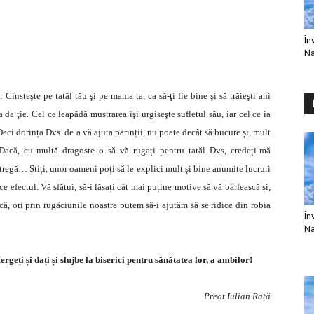
În
Na
insteşte pe tatăl tău şi pe mama ta, ca să-ţi fie bine şi să trăieşti ani
 ţie. Cel ce leapădă mustrarea îşi urgiseşte sufletul său, iar cel ce ia
ci dorința Dvs. de a vă ajuta părinții, nu poate decât să bucure și, mult
 Dacă, cu multă dragoste o să vă rugați pentru tatăl Dvs, credeți-mă
egă… Știți, unor oameni poți să le explici mult și bine anumite lucruri
ce efectul. Vă sfătui, să-i lăsați cât mai puține motive să vă bârfească și,
că, ori prin rugăciunile noastre putem să-i ajutăm să se ridice din robia
În
Na
ergeți și dați și slujbe la biserici pentru sănătatea lor, a ambilor!
Preot Iulian Rață