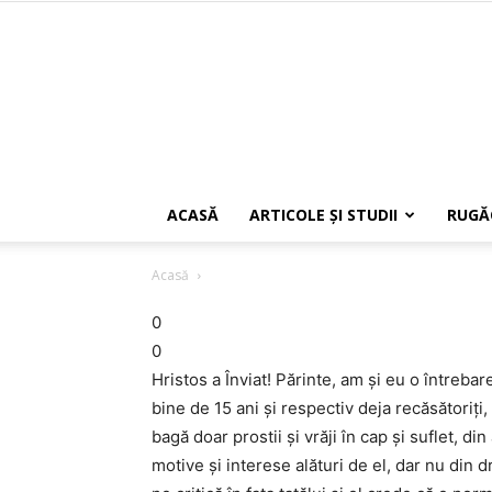
ACASĂ
ARTICOLE ŞI STUDII
RUGĂ
Acasă
0
0
Hristos a Înviat! Părinte, am şi eu o întrebar
bine de 15 ani şi respectiv deja recăsătoriţi
bagă doar prostii şi vrăji în cap şi suflet, d
motive şi interese alături de el, dar nu din 