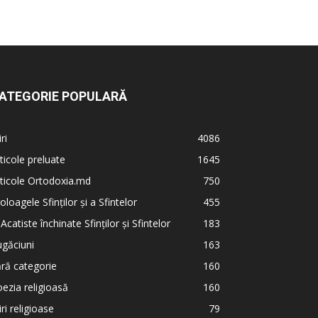
ATEGORIE POPULARĂ
iri
4086
ticole preluate
1645
ticole Ortodoxia.md
750
oloagele Sfinților și a Sfintelor
455
 Acatiste închinate Sfinților și Sfintelor
183
găciuni
163
ră categorie
160
ezia religioasă
160
iri religioase
79