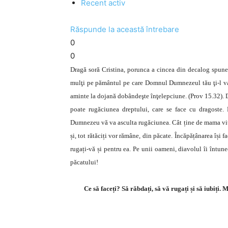
Recent activ
Răspunde la această întrebare
0
0
Dragă soră Cristina, porunca a cincea din decalog spune: C
mulţi pe pământul pe care Domnul Dumnezeul tău ţi-l va da
aminte la dojană dobândeşte înţelepciune. (Prov 15.32). De
poate rugăciunea dreptului, care se face cu dragoste.
Dumnezeu vă va asculta rugăciunea. Cât ține de mama vitr
și, tot rătăciți vor rămâne, din păcate. Încăpățânarea își fa
rugați-vă și pentru ea. Pe unii oameni, diavolul îi întune
păcatului!
Ce să faceți? Să răbdați, să vă rugați și să iubiți. M