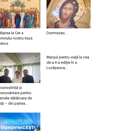
ălțarea la Cer a
Dumnezeu…
mnului nostru Iisus
istos
Marșul pentru viață la cea
de-a II-a ediție în s.
Lucășeuca,...
cunoștință și
necuvântare pentru
mele dătătoare de
ață – din partea...