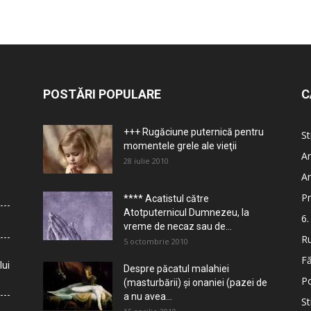
POSTĂRI POPULARE
C
+++ Rugăciune puternică pentru
St
momentele grele ale vieţii
Ar
28 iulie 2010
Ar
Pr
**** Acatistul către
Atotputernicul Dumnezeu, la
6.
vreme de necaz sau de...
Ru
5 octombrie 2010
Fă
lui
Despre păcatul malahiei
Po
(masturbării) şi onaniei (pazei de
a nu avea...
St