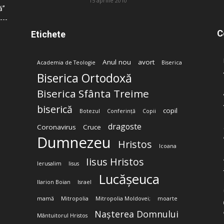
15 aprilie 2010
ă”
C
Etichete
Anul nou
avort
Academia de Teologie
Biserica
Biserica Ortodoxă
Biserica Sfânta Treime
biserică
copil
Botezul
Conferință
Copii
dragoste
Coronavirus
Cruce
Dumnezeu
Hristos
Icoana
Iisus Hristos
Ierusalim
Iisus
Lucășeuca
Ilarion Boian
Israel
mamă
Mitropolia
Mitropolia Moldovei;
moarte
Nașterea Domnului
Mântuitorul Hristos