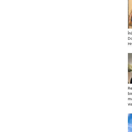
În
Do
Hr
Re
bi
ma
vi