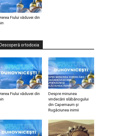
vierea Fiului văduvei din
in
Descoperă ortodoxia
vierea Fiului văduvei din
Despre minunea
in
vindecării slăbănogului
din Capernaum și
Rugăciunea inimii