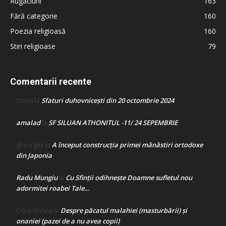
Rugăciuni
163
Fără categorie
160
Poezia religioasă
160
Stiri religioase
79
Comentarii recente
Sfaturi duhovnicești din 20 octombrie 2024
Doina
la
amalad
SF SILUAN ATHONITUL -11/ 24 SEPEMBRIE
la
A început construcţia primei mănăstiri ortodoxe
gheorghe
la
din Japonia
Radu Mungiu
Cu Sfinții odihnește Doamne sufletul nou
la
adormitei roabei Tale…
Despre păcatul malahiei (masturbării) şi
Crina Marina
la
onaniei (pazei de a nu avea copii)