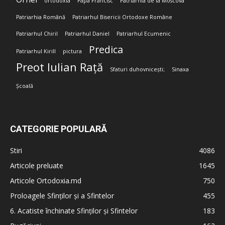
ortodoxia
Papa Francisc
Patriarhia de la Moscova
Patriarhia Română
Patriarhul Bisericii Ortodoxe Române
Patriarhul Chiril
Patriarhul Daniel
Patriarhul Ecumenic
Predica
Patriarhul Kirill
pictura
Preot Iulian Rață
Sfaturi duhovnicești;
Sinaxa
Școală
CATEGORIE POPULARĂ
Stiri
4086
Articole preluate
1645
Articole Ortodoxia.md
750
Proloagele Sfinților și a Sfintelor
455
6. Acatiste închinate Sfinților și Sfintelor
183