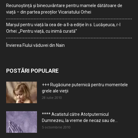
Recunoștință și binecuvântare pentru mamele dătătoare de
viață – din partea preoților Vicariatului Orhei
Marșul pentru viață la cea de-a II-a ediție în s. Lucășeuca, r-l
Orhei: „Pentru viață, cu inimă curată”
Învierea Fiului văduvei din Nain
POSTĂRI POPULARE
+++ Rugăciune puternică pentru momentele
grele ale vieţii
28 iulie 2010
**** Acatistul către Atotputernicul
Dumnezeu, la vreme de necaz sau de...
5 octombrie 2010