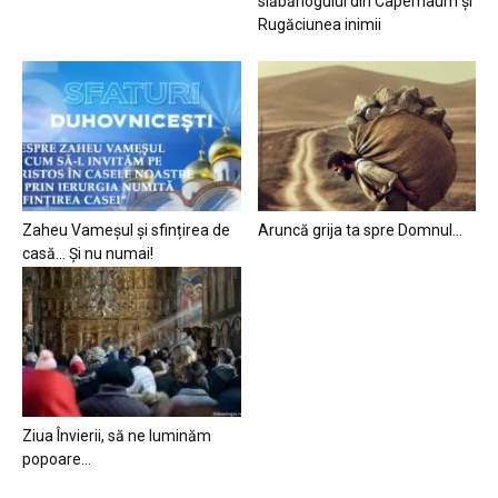
slăbănogului din Capernaum și
Rugăciunea inimii
Zaheu Vameșul și sfințirea de
Aruncă grija ta spre Domnul…
casă… Și nu numai!
Ziua Învierii, să ne luminăm
popoare…