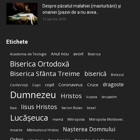
Despre păcatul malahiei (masturbării) şi
onaniei (pazei de a nu avea...
15 aprilie 2010
Etichete
Anul nou
avort
Academia de Teologie
Biserica
Biserica Ortodoxă
Biserica Sfânta Treime
biserică
Botezul
dragoste
copil
Coronavirus
Cruce
Conferință
Copii
Dumnezeu
Hristos
Icoana
Ierusalim
Iisus Hristos
Iisus
Ilarion Boian
Israel
Lucășeuca
mamă
Mitropolia
Mitropolia Moldovei;
Nașterea Domnului
moarte
Mântuitorul Hristos
Orhei