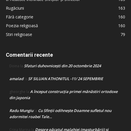
Rugăciuni
163
Fără categorie
160
Poezia religioasă
160
Stiri religioase
79
Comentarii recente
Sfaturi duhovnicești din 20 octombrie 2024
Doina
la
amalad
SF SILUAN ATHONITUL -11/ 24 SEPEMBRIE
la
A început construcţia primei mănăstiri ortodoxe
gheorghe
la
din Japonia
Radu Mungiu
Cu Sfinții odihnește Doamne sufletul nou
la
adormitei roabei Tale…
Despre păcatul malahiei (masturbării) şi
Crina Marina
la