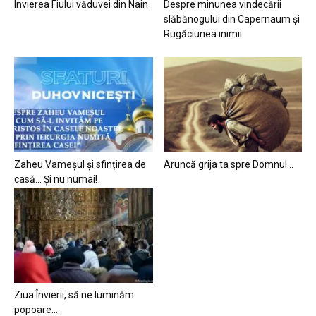
Învierea Fiului văduvei din Nain
Despre minunea vindecării
slăbănogului din Capernaum și
Rugăciunea inimii
Zaheu Vameșul și sfințirea de
Aruncă grija ta spre Domnul…
casă… Și nu numai!
Ziua Învierii, să ne luminăm
popoare…