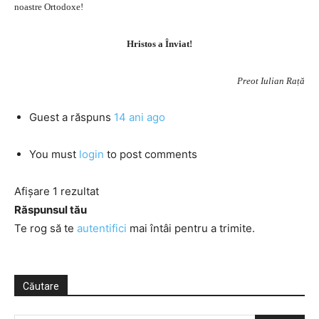
noastre Ortodoxe!
Hristos a Înviat!
Preot Iulian Rață
Guest
a răspuns
14 ani ago
You must
login
to post comments
Afișare 1 rezultat
Răspunsul tău
Te rog să te
autentifici
mai întâi pentru a trimite.
Căutare