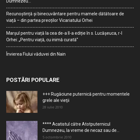
Dumnezeu…
Recunoștință și binecuvântare pentru mamele dătătoare de
viață – din partea preoților Vicariatului Orhei
Marșul pentru viață la cea de-a II-a ediție în s. Lucășeuca, r-l
Orhei: „Pentru viață, cu inimă curată”
Învierea Fiului văduvei din Nain
POSTĂRI POPULARE
+++ Rugăciune puternică pentru momentele
grele ale vieţii
28 iulie 2010
**** Acatistul către Atotputernicul
Dumnezeu, la vreme de necaz sau de...
5 octombrie 2010