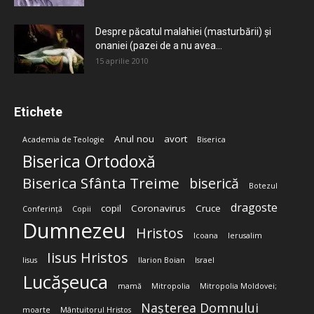
Despre păcatul malahiei (masturbării) şi
onaniei (pazei de a nu avea...
15 aprilie 2010
Etichete
Anul nou
avort
Academia de Teologie
Biserica
Biserica Ortodoxă
Biserica Sfânta Treime
biserică
Botezul
dragoste
copil
Coronavirus
Cruce
Conferință
Copii
Dumnezeu
Hristos
Icoana
Ierusalim
Iisus Hristos
Iisus
Ilarion Boian
Israel
Lucășeuca
mamă
Mitropolia
Mitropolia Moldovei;
Nașterea Domnului
moarte
Mântuitorul Hristos