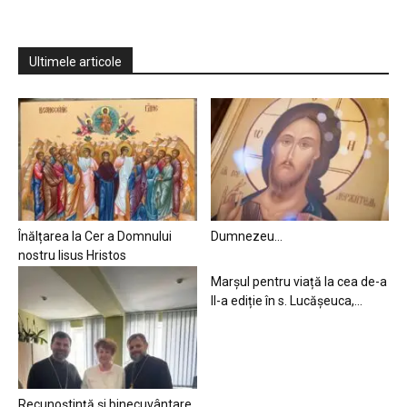
Ultimele articole
Înălțarea la Cer a Domnului
Dumnezeu…
nostru Iisus Hristos
Marșul pentru viață la cea de-a
II-a ediție în s. Lucășeuca,...
Recunoștință și binecuvântare