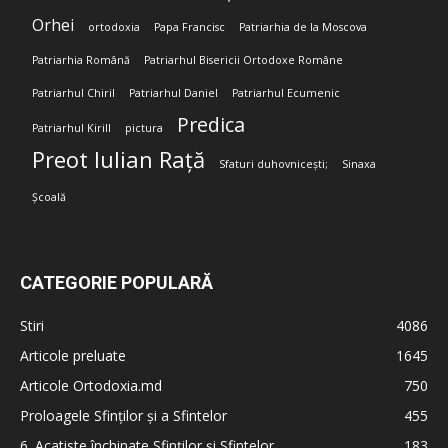
Orhei
ortodoxia
Papa Francisc
Patriarhia de la Moscova
Patriarhia Română
Patriarhul Bisericii Ortodoxe Române
Patriarhul Chiril
Patriarhul Daniel
Patriarhul Ecumenic
Predica
Patriarhul Kirill
pictura
Preot Iulian Rață
Sfaturi duhovnicești;
Sinaxa
Școală
CATEGORIE POPULARĂ
Stiri
4086
Articole preluate
1645
Articole Ortodoxia.md
750
Proloagele Sfinților și a Sfintelor
455
6. Acatiste închinate Sfinților și Sfintelor
183