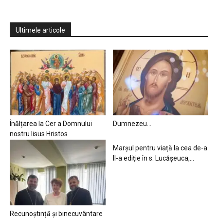
Ultimele articole
Înălțarea la Cer a Domnului
Dumnezeu…
nostru Iisus Hristos
Marșul pentru viață la cea de-a
II-a ediție în s. Lucășeuca,...
Recunoștință și binecuvântare