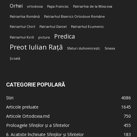
Orhei
ortodoxia
Papa Francisc
Patriarhia de la Moscova
Patriarhia Română
Patriarhul Bisericii Ortodoxe Române
Patriarhul Chiril
Patriarhul Daniel
Patriarhul Ecumenic
Predica
Patriarhul Kirill
pictura
Preot Iulian Rață
Sfaturi duhovnicești;
Sinaxa
Școală
CATEGORIE POPULARĂ
Stiri
4086
Articole preluate
1645
Articole Ortodoxia.md
750
Proloagele Sfinților și a Sfintelor
455
6. Acatiste închinate Sfinților și Sfintelor
183