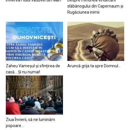
slăbănogului din Capernaum și
Rugăciunea inimii
Zaheu Vameșul și sfințirea de
Aruncă grija ta spre Domnul…
casă… Și nu numai!
Ziua Învierii, să ne luminăm
popoare…