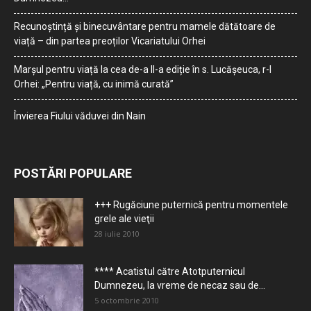
Recunoștință și binecuvântare pentru mamele dătătoare de
viață – din partea preoților Vicariatului Orhei
Marșul pentru viață la cea de-a II-a ediție în s. Lucășeuca, r-l
Orhei: „Pentru viață, cu inimă curată”
Învierea Fiului văduvei din Nain
POSTĂRI POPULARE
+++ Rugăciune puternică pentru momentele
grele ale vieţii
28 iulie 2010
**** Acatistul către Atotputernicul
Dumnezeu, la vreme de necaz sau de...
5 octombrie 2010