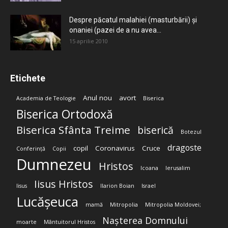
Despre păcatul malahiei (masturbării) şi
onaniei (pazei de a nu avea...
15 aprilie 2010
Etichete
Anul nou
avort
Academia de Teologie
Biserica
Biserica Ortodoxă
Biserica Sfânta Treime
biserică
Botezul
dragoste
copil
Coronavirus
Cruce
Conferință
Copii
Dumnezeu
Hristos
Icoana
Ierusalim
Iisus Hristos
Iisus
Ilarion Boian
Israel
Lucășeuca
mamă
Mitropolia
Mitropolia Moldovei;
Nașterea Domnului
moarte
Mântuitorul Hristos