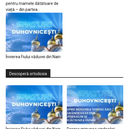
pentru mamele dătătoare de
viață – din partea...
Învierea Fiului văduvei din Nain
Descoperă ortodoxia
Învierea Fiului văduvei din Nain
Despre minunea vindecării