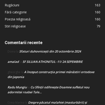
Rugăciuni
163
Fără categorie
160
Poezia religioasă
160
Stiri religioase
79
Comentarii recente
Sfaturi duhovnicești din 20 octombrie 2024
Doina
la
amalad
SF SILUAN ATHONITUL -11/ 24 SEPEMBRIE
la
A început construcţia primei mănăstiri ortodoxe
gheorghe
la
din Japonia
Radu Mungiu
Cu Sfinții odihnește Doamne sufletul nou
la
adormitei roabei Tale…
Despre păcatul malahiei (masturbării) şi
Crina Marina
la