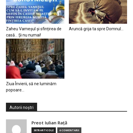
Zaheu Vameșul și sfințirea de
Aruncă grija ta spre Domnul…
casă… Și nu numai!
Ziua Învierii, să ne luminăm
popoare…
Autorii noștri
Preot Iulian Raţă
3878 ARTICOLE
6 COMENTARII