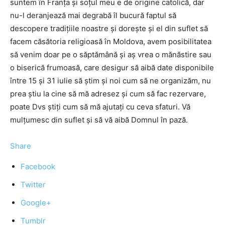
suntem în Franţa şi soţul meu e de origine catolică, dar
nu-l deranjează mai degrabă îl bucură faptul să
descopere tradiţiile noastre şi doreşte şi el din suflet să
facem căsătoria religioasă în Moldova, avem posibilitatea
să venim doar pe o săptămână şi aş vrea o mănăstire sau
o biserică frumoasă, care desigur să aibă date disponibile
între 15 şi 31 iulie să ştim şi noi cum să ne organizăm, nu
prea ştiu la cine să mă adresez şi cum să fac rezervare,
poate Dvs ştiţi cum să mă ajutaţi cu ceva sfaturi. Vă
mulţumesc din suflet şi să vă aibă Domnul în pază.
Share
Facebook
Twitter
Google+
Tumblr