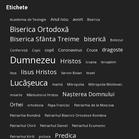
Etichete
Anul nou
avort
Academia de Teologie
Biserica
Biserica Ortodoxă
Biserica Sfânta Treime
biserică
Botezul
dragoste
copil
Coronavirus
Cruce
Conferință
Copii
Dumnezeu
Hristos
Icoana
Ierusalim
Iisus Hristos
Iisus
Ilarion Boian
Israel
Lucășeuca
mamă
Mitropolia
Mitropolia Moldovei;
Nașterea Domnului
moarte
Mântuitorul Hristos
Orhei
ortodoxia
Papa Francisc
Patriarhia de la Moscova
Patriarhia Română
Patriarhul Bisericii Ortodoxe Române
Patriarhul Chiril
Patriarhul Daniel
Patriarhul Ecumenic
Predica
Patriarhul Kirill
pictura