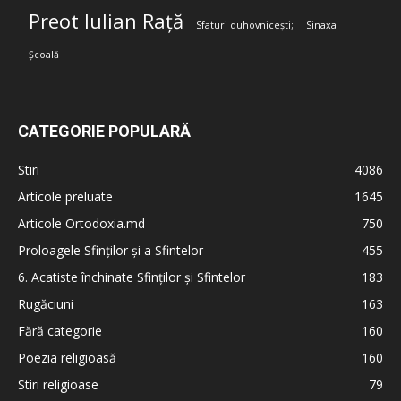
Preot Iulian Rață
Sfaturi duhovnicești;
Sinaxa
Școală
CATEGORIE POPULARĂ
Stiri
4086
Articole preluate
1645
Articole Ortodoxia.md
750
Proloagele Sfinților și a Sfintelor
455
6. Acatiste închinate Sfinților și Sfintelor
183
Rugăciuni
163
Fără categorie
160
Poezia religioasă
160
Stiri religioase
79