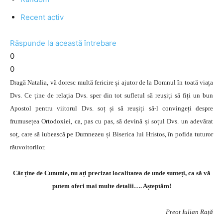
Recent activ
Răspunde la această întrebare
0
0
Dragă Natalia, vă doresc multă fericire și ajutor de la Domnul în toată viața
Dvs. Ce ține de relația Dvs. sper din tot sufletul să reușiți să fiți un bun
Apostol pentru viitorul Dvs. soț și să reușiți să-l convingeți despre
frumusețea Ortodoxiei, ca, pas cu pas, să devină și soțul Dvs. un adevărat
soț, care să iubească pe Dumnezeu și Biserica lui Hristos, în pofida tuturor
răuvoitorilor.
Cât ține de Cununie, nu ați precizat localitatea de unde sunteți, ca să vă
putem oferi mai multe detalii…. Așteptăm!
Preot Iulian Rață