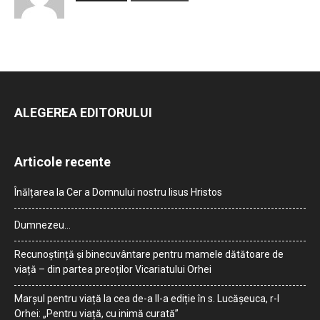
ALEGEREA EDITORULUI
Articole recente
Înălțarea la Cer a Domnului nostru Iisus Hristos
Dumnezeu…
Recunoștință și binecuvântare pentru mamele dătătoare de
viață – din partea preoților Vicariatului Orhei
Marșul pentru viață la cea de-a II-a ediție în s. Lucășeuca, r-l
Orhei: „Pentru viață, cu inimă curată”