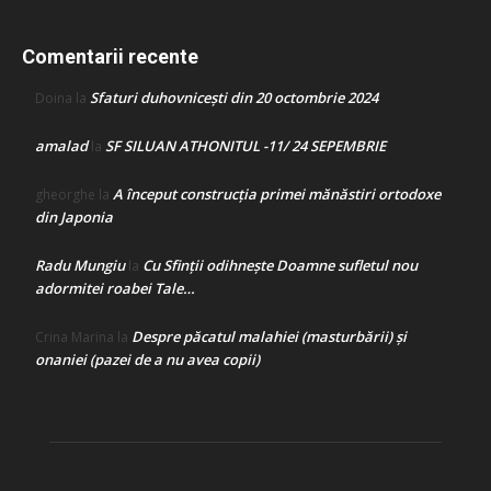
Comentarii recente
Sfaturi duhovnicești din 20 octombrie 2024
Doina
la
amalad
SF SILUAN ATHONITUL -11/ 24 SEPEMBRIE
la
A început construcţia primei mănăstiri ortodoxe
gheorghe
la
din Japonia
Radu Mungiu
Cu Sfinții odihnește Doamne sufletul nou
la
adormitei roabei Tale…
Despre păcatul malahiei (masturbării) şi
Crina Marina
la
onaniei (pazei de a nu avea copii)