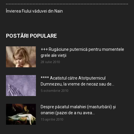
Învierea Fiului văduvei din Nain
POSTĂRI POPULARE
+++ Rugăciune puternică pentru momentele
grele ale vieţii
28 iulie 2010
**** Acatistul către Atotputernicul
Dumnezeu, la vreme de necaz sau de...
5 octombrie 2010
Despre păcatul malahiei (masturbării) şi
onaniei (pazei de a nu avea...
15 aprilie 2010