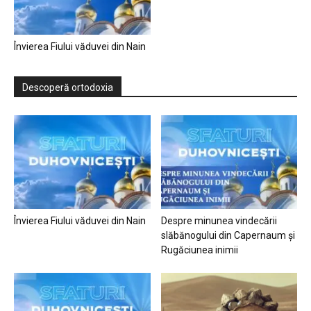
Învierea Fiului văduvei din Nain
Descoperă ortodoxia
Învierea Fiului văduvei din Nain
Despre minunea vindecării
slăbănogului din Capernaum și
Rugăciunea inimii