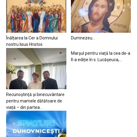
Înălțarea la Cer a Domnului
Dumnezeu…
nostru Iisus Hristos
Marșul pentru viață la cea de-a
II-a ediție în s. Lucășeuca,...
Recunoștință și binecuvântare
pentru mamele dătătoare de
viață – din partea...