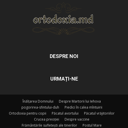
DESPRE NOI
URMAȚI-NE
Înălțarea Domnului
Despre Martorii lui Iehova
pogorirea-sfintului-duh
Piedici în calea mîntuirii
Ortodoxia pentru copii
Păcatul avortului
Păcatul vrăjitoriilor
Crucea preoției
Despre vaccine
Frământările sufletești ale tinerilor
Postul Mare