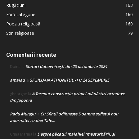
Rugăciuni
163
Fără categorie
160
Poezia religioasă
160
Stiri religioase
79
Comentarii recente
Sfaturi duhovnicești din 20 octombrie 2024
Doina
la
amalad
SF SILUAN ATHONITUL -11/ 24 SEPEMBRIE
la
A început construcţia primei mănăstiri ortodoxe
gheorghe
la
din Japonia
Radu Mungiu
Cu Sfinții odihnește Doamne sufletul nou
la
adormitei roabei Tale…
Despre păcatul malahiei (masturbării) şi
Crina Marina
la