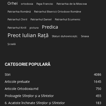
Orhei
ortodoxia
Papa Francisc
Patriarhia de la Moscova
Patriarhia Română
Patriarhul Bisericii Ortodoxe Române
Patriarhul Chiril
Patriarhul Daniel
Patriarhul Ecumenic
Predica
Patriarhul Kirill
pictura
Preot Iulian Rață
Sfaturi duhovnicești;
Sinaxa
Școală
CATEGORIE POPULARĂ
Stiri
4086
Articole preluate
1645
Articole Ortodoxia.md
750
Proloagele Sfinților și a Sfintelor
455
6. Acatiste închinate Sfinților și Sfintelor
183