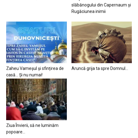
slăbănogului din Capernaum și
Rugăciunea inimii
Zaheu Vameșul și sfințirea de
Aruncă grija ta spre Domnul…
casă… Și nu numai!
Ziua Învierii, să ne luminăm
popoare…