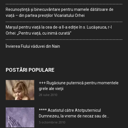
Recunoștință și binecuvântare pentru mamele dătătoare de
viață – din partea preoților Vicariatului Orhei
Marșul pentru viață la cea de-a II-a ediție în s. Lucășeuca, r-l
Orhei: „Pentru viață, cu inimă curată”
Învierea Fiului văduvei din Nain
POSTĂRI POPULARE
+++ Rugăciune puternică pentru momentele
grele ale vieţii
28 iulie 2010
**** Acatistul către Atotputernicul
Dumnezeu, la vreme de necaz sau de...
5 octombrie 2010