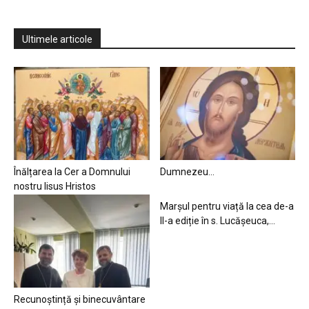
Ultimele articole
Înălțarea la Cer a Domnului
Dumnezeu…
nostru Iisus Hristos
Marșul pentru viață la cea de-a
II-a ediție în s. Lucășeuca,...
Recunoștință și binecuvântare