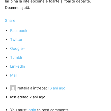
Iar pînă la înţelepciune e foarte şi foarte departe.
Doamne ajută.
Share
Facebook
Twitter
Google+
Tumblr
LinkedIn
Mail
Natalia
a întrebat
16 ani ago
last edited 2 ani ago
You must
login
to post comments