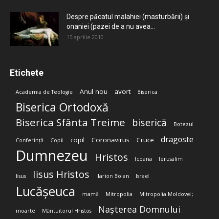
Despre păcatul malahiei (masturbării) şi
onaniei (pazei de a nu avea...
15 aprilie 2010
Etichete
Anul nou
avort
Academia de Teologie
Biserica
Biserica Ortodoxă
Biserica Sfânta Treime
biserică
Botezul
dragoste
copil
Coronavirus
Cruce
Conferință
Copii
Dumnezeu
Hristos
Icoana
Ierusalim
Iisus Hristos
Iisus
Ilarion Boian
Israel
Lucășeuca
mamă
Mitropolia
Mitropolia Moldovei;
Nașterea Domnului
moarte
Mântuitorul Hristos