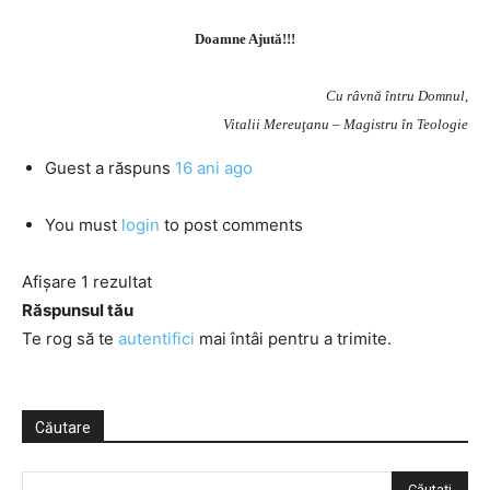
Doamne Ajută!!!
Cu râvnă întru Domnul,
Vitalii Mereuţanu – Magistru în Teologie
Guest
a răspuns
16 ani ago
You must
login
to post comments
Afișare 1 rezultat
Răspunsul tău
Te rog să te
autentifici
mai întâi pentru a trimite.
Căutare