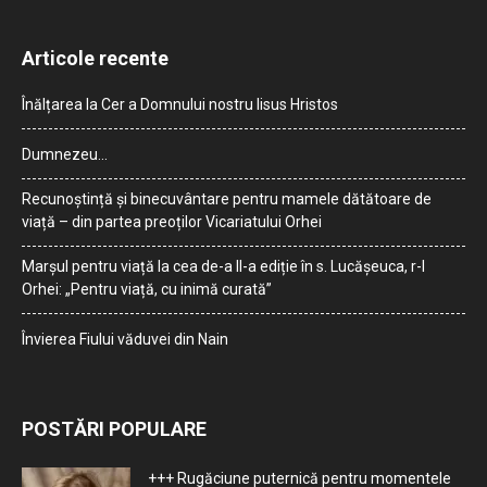
Articole recente
Înălțarea la Cer a Domnului nostru Iisus Hristos
Dumnezeu…
Recunoștință și binecuvântare pentru mamele dătătoare de
viață – din partea preoților Vicariatului Orhei
Marșul pentru viață la cea de-a II-a ediție în s. Lucășeuca, r-l
Orhei: „Pentru viață, cu inimă curată”
Învierea Fiului văduvei din Nain
POSTĂRI POPULARE
+++ Rugăciune puternică pentru momentele