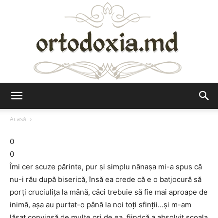
Ortodoxia.md
Acasă
0
0
Îmi cer scuze părinte, pur şi simplu nănaşa mi-a spus că
nu-i rău după biserică, însă ea crede că e o batjocură să
porţi cruciuliţa la mână, căci trebuie să fie mai aproape de
inimă, aşa au purtat-o până la noi toţi sfinţii…şi m-am
lăsat convinsă de multe ori de ea, fiindcă a absolvit şcoala