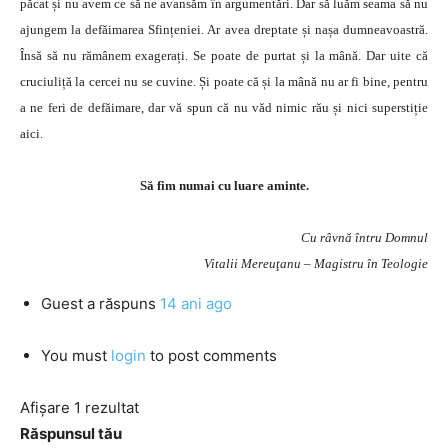
păcat și nu avem ce să ne avansăm în argumentări. Dar să luăm seama să nu
ajungem la defăimarea Sfințeniei. Ar avea dreptate și nașa dumneavoastră.
Însă să nu rămânem exagerați. Se poate de purtat și la mână. Dar uite că
cruciuliță la cercei nu se cuvine. Și poate că și la mână nu ar fi bine, pentru
a ne feri de defăimare, dar vă spun că nu văd nimic rău și nici superstiție
aici.
Să fim numai cu luare aminte.
Cu râvnă întru Domnul
Vitalii Mereuţanu – Magistru în Teologie
Guest
a răspuns
14 ani ago
You must
login
to post comments
Afișare 1 rezultat
Răspunsul tău