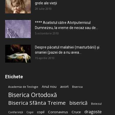
grele ale vieţii
28 iulie 2010
**** Acatistul către Atotputernicul
Dumnezeu, la vreme de necaz sau de...
5 octombrie 2010
Despre păcatul malahiei (masturbării) şi
onaniei (pazei de a nu avea...
15 aprilie 2010
Etichete
Anul nou
avort
Academia de Teologie
Biserica
Biserica Ortodoxă
Biserica Sfânta Treime
biserică
Botezul
dragoste
copil
Coronavirus
Cruce
Conferință
Copii