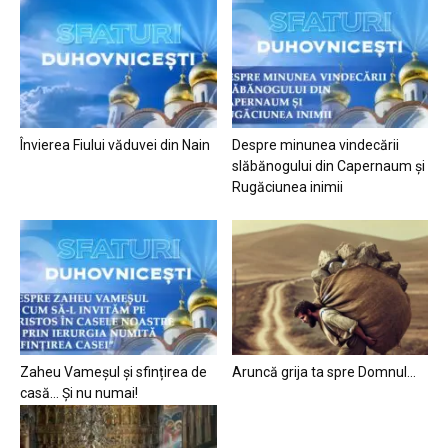
Învierea Fiului văduvei din Nain
Despre minunea vindecării
slăbănogului din Capernaum și
Rugăciunea inimii
Zaheu Vameșul și sfințirea de
Aruncă grija ta spre Domnul…
casă… Și nu numai!