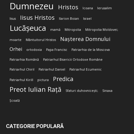
Dumnezeu
Hristos
Icoana
Ierusalim
Iisus Hristos
Iisus
Ilarion Boian
Israel
Lucășeuca
mamă
Mitropolia
Mitropolia Moldovei;
Nașterea Domnului
moarte
Mântuitorul Hristos
Orhei
ortodoxia
Papa Francisc
Patriarhia de la Moscova
Patriarhia Română
Patriarhul Bisericii Ortodoxe Române
Patriarhul Chiril
Patriarhul Daniel
Patriarhul Ecumenic
Predica
Patriarhul Kirill
pictura
Preot Iulian Rață
Sfaturi duhovnicești;
Sinaxa
Școală
CATEGORIE POPULARĂ