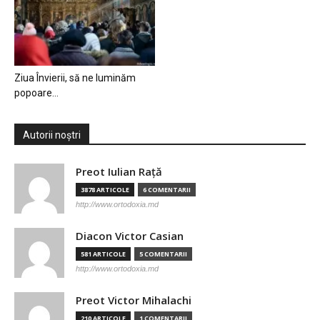
Ziua Învierii, să ne luminăm
popoare…
Autorii noștri
Preot Iulian Raţă
3878 ARTICOLE
6 COMENTARII
http://www.ortodoxia.md
Diacon Victor Casian
581 ARTICOLE
5 COMENTARII
http://www.ortodoxia.md
Preot Victor Mihalachi
210 ARTICOLE
1 COMENTARII