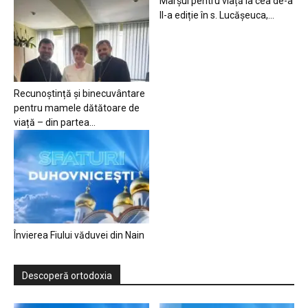
Marșul pentru viață la cea de-a
II-a ediție în s. Lucășeuca,...
Recunoștință și binecuvântare
pentru mamele dătătoare de
viață – din partea...
Învierea Fiului văduvei din Nain
Descoperă ortodoxia