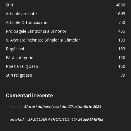
Stiri
4086
Articole preluate
1645
Articole Ortodoxia.md
750
Proloagele Sfinților și a Sfintelor
455
6. Acatiste închinate Sfinților și Sfintelor
183
Rugăciuni
163
Fără categorie
160
Poezia religioasă
160
Stiri religioase
79
Comentarii recente
Sfaturi duhovnicești din 20 octombrie 2024
Doina
la
amalad
SF SILUAN ATHONITUL -11/ 24 SEPEMBRIE
la