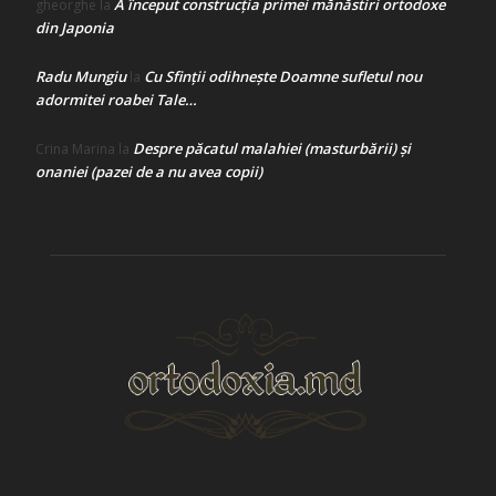
A început construcţia primei mănăstiri ortodoxe
gheorghe
la
din Japonia
Radu Mungiu
Cu Sfinții odihnește Doamne sufletul nou
la
adormitei roabei Tale…
Despre păcatul malahiei (masturbării) şi
Crina Marina
la
onaniei (pazei de a nu avea copii)