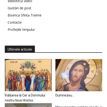
Bibliotecă video
Gustări de post
Biserica Sfinta Treime
Contacte
Profețiile timpului
Ultimele articole
Înălțarea la Cer a Domnului
Dumnezeu…
nostru Iisus Hristos