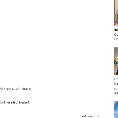
În
Do
Hr
Re
bi
ma
or care au solicitat-o.
vi
 să vă răsplătească.
administrația