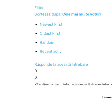
Filter
Sortează după:
Cele mai multe voturi
Newest First
Oldest First
Random
Recent activ
Răspunde la această întrebare
0
0
Vă mulțumim pentru informația care va fi de mare folos cel
Domnul