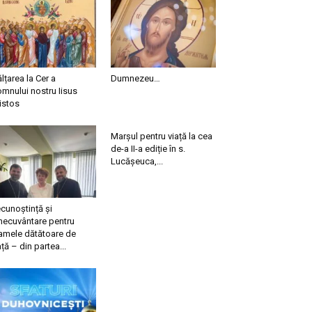
ălțarea la Cer a
Dumnezeu…
mnului nostru Iisus
istos
Marșul pentru viață la cea
de-a II-a ediție în s.
Lucășeuca,...
cunoștință și
necuvântare pentru
mele dătătoare de
ață – din partea...