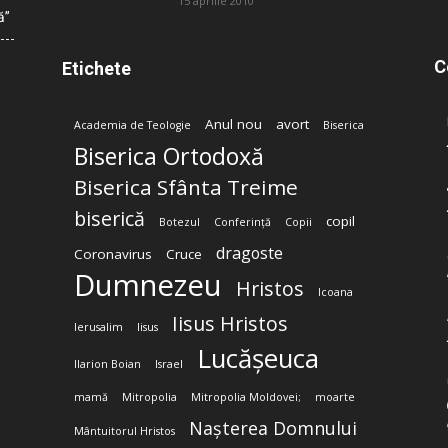
15 aprilie 2010
ă”
C
Etichete
Anul nou
avort
Academia de Teologie
Biserica
Biserica Ortodoxă
Biserica Sfânta Treime
biserică
copil
Botezul
Conferință
Copii
dragoste
Coronavirus
Cruce
Dumnezeu
Hristos
Icoana
Iisus Hristos
Ierusalim
Iisus
Lucășeuca
Ilarion Boian
Israel
mamă
Mitropolia
Mitropolia Moldovei;
moarte
Nașterea Domnului
Mântuitorul Hristos