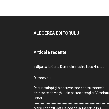
ALEGEREA EDITORULUI
Articole recente
Înălțarea la Cer a Domnului nostru Iisus Hristos
Dumnezeu…
Recunoștință și binecuvântare pentru mamele
dătătoare de viață – din partea preoților Vicariatu
Orhei
Marșul pentru viață la cea de-a II-a ediție în s.