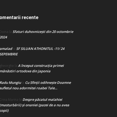
omentarii recente
Sfaturi duhovnicești din 20 octombrie
Doina
la
2024
amalad
SF SILUAN ATHONITUL -11/ 24
la
SEPEMBRIE
A început construcţia primei
gheorghe
la
mănăstiri ortodoxe din Japonia
Radu Mungiu
Cu Sfinții odihnește Doamne
la
sufletul nou adormitei roabei Tale…
Despre păcatul malahiei
Crina Marina
la
(masturbării) şi onaniei (pazei de a nu avea
copii)