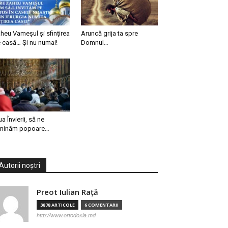
heu Vameșul și sfințirea
Aruncă grija ta spre
 casă… Și nu numai!
Domnul…
ua Învierii, să ne
minăm popoare…
Autorii noștri
Preot Iulian Raţă
3878 ARTICOLE
6 COMENTARII
http://www.ortodoxia.md