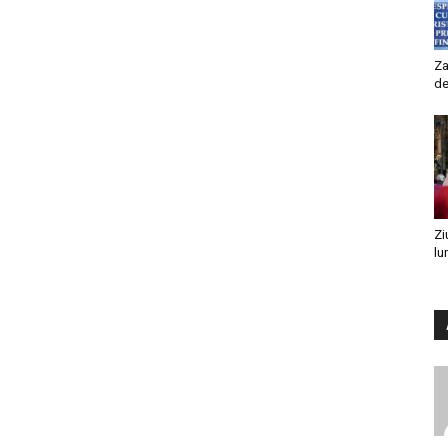
Za
de
Zi
lu