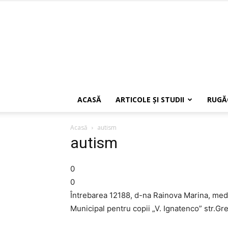
ACASĂ
ARTICOLE ŞI STUDII
RUGĂ
Acasă
autism
autism
0
0
Întrebarea 12188, d-na Rainova Marina, medic
Municipal pentru copii „V. Ignatenco” str.Gr