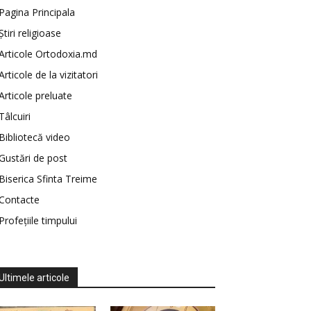
Pagina Principala
Știri religioase
Articole Ortodoxia.md
Articole de la vizitatori
Articole preluate
Tâlcuiri
Bibliotecă video
Gustări de post
Biserica Sfinta Treime
Contacte
Profețiile timpului
Ultimele articole