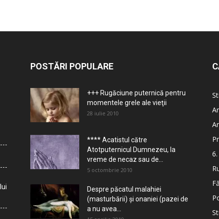
POSTĂRI POPULARE
C
+++ Rugăciune puternică pentru
St
momentele grele ale vieţii
Ar
28 iulie 2010
Ar
Pr
**** Acatistul către
Atotputernicul Dumnezeu, la
6.
vreme de necaz sau de...
Ru
5 octombrie 2010
Fă
lui
Despre păcatul malahiei
Po
(masturbării) şi onaniei (pazei de
a nu avea...
St