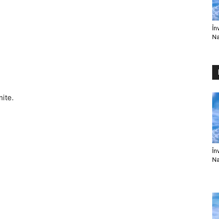
În
Na
mite.
În
Na