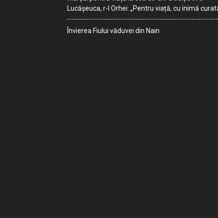
Lucășeuca, r-l Orhei: „Pentru viață, cu inimă curat
Învierea Fiului văduvei din Nain