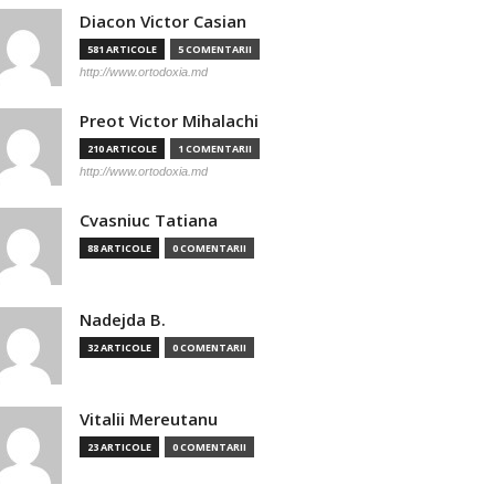
Diacon Victor Casian
581 ARTICOLE
5 COMENTARII
http://www.ortodoxia.md
Preot Victor Mihalachi
210 ARTICOLE
1 COMENTARII
http://www.ortodoxia.md
Cvasniuc Tatiana
88 ARTICOLE
0 COMENTARII
Nadejda B.
32 ARTICOLE
0 COMENTARII
Vitalii Mereutanu
23 ARTICOLE
0 COMENTARII