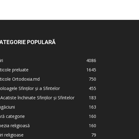
ATEGORIE POPULARĂ
iri
4086
ticole preluate
1645
ticole Ortodoxia.md
750
oloagele Sfinților și a Sfintelor
455
 Acatiste închinate Sfinților și Sfintelor
183
găciuni
163
ră categorie
160
ezia religioasă
160
iri religioase
79