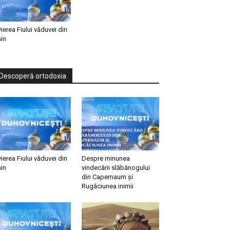
vierea Fiului văduvei din
in
Descoperă ortodoxia
vierea Fiului văduvei din
Despre minunea
in
vindecării slăbănogului
din Capernaum și
Rugăciunea inimii