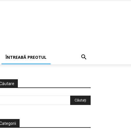
ÎNTREABĂ PREOTUL
Căutare
Categorii