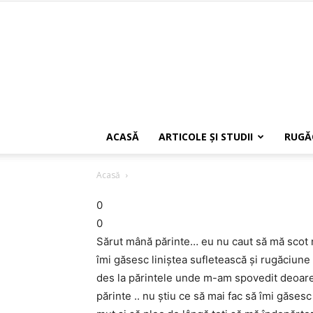
ACASĂ
ARTICOLE ŞI STUDII
RUGĂ
Acasă
0
0
Sărut mână părinte… eu nu caut să mă scot 
îmi găsesc liniștea sufletească și rugăciun
des la părintele unde m-am spovedit deoare
părinte .. nu știu ce să mai fac să îmi găses