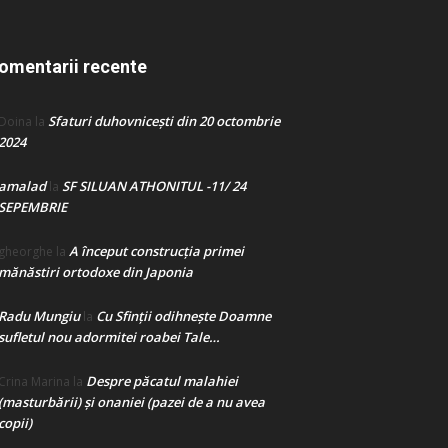
omentarii recente
Sfaturi duhovnicești din 20 octombrie
Doina
la
2024
amalad
SF SILUAN ATHONITUL -11/ 24
la
SEPEMBRIE
A început construcţia primei
gheorghe
la
mănăstiri ortodoxe din Japonia
Radu Mungiu
Cu Sfinții odihnește Doamne
la
sufletul nou adormitei roabei Tale…
Despre păcatul malahiei
Crina Marina
la
(masturbării) şi onaniei (pazei de a nu avea
copii)