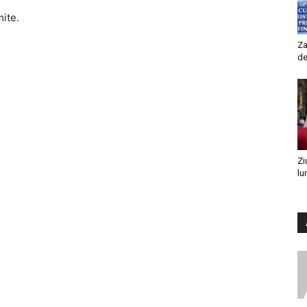
mite.
Za
de
Zi
lu