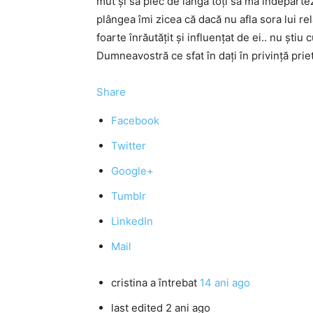
mut și să plec de lângă toți să mă îndepărtez
plângea îmi zicea că dacă nu afla sora lui re
foarte înrăutățit și influențat de ei.. nu ști
Dumneavostră ce sfat în dați în privință p
Share
Facebook
Twitter
Google+
Tumblr
LinkedIn
Mail
cristina
a întrebat
14 ani ago
last edited 2 ani ago