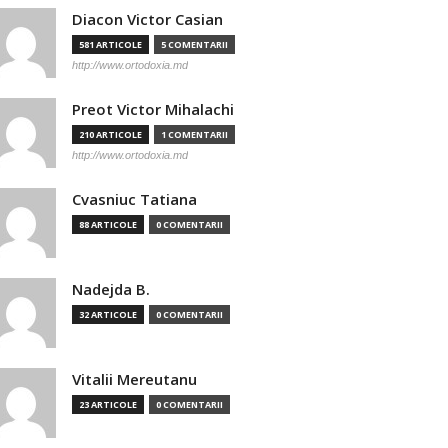
Diacon Victor Casian
581 ARTICOLE
5 COMENTARII
http://www.ortodoxia.md
Preot Victor Mihalachi
210 ARTICOLE
1 COMENTARII
http://www.ortodoxia.md
Cvasniuc Tatiana
88 ARTICOLE
0 COMENTARII
Nadejda B.
32 ARTICOLE
0 COMENTARII
Vitalii Mereutanu
23 ARTICOLE
0 COMENTARII