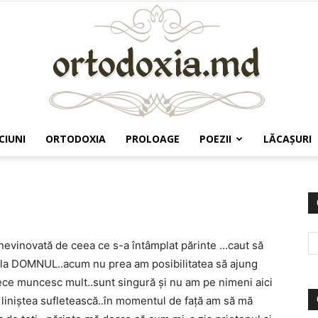
CIUNI
ORTODOXIA
PROLOAGE
POEZII
LĂCAŞURI
Ortodoxia.md
nevinovată de ceea ce s-a întâmplat părinte …caut să
e la DOMNUL..acum nu prea am posibilitatea să ajung
ce muncesc mult..sunt singură și nu am pe nimeni aici
c liniștea sufletească..în momentul de față am să mă