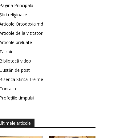
Pagina Principala
Știri religioase
Articole Ortodoxia.md
Articole de la vizitatori
Articole preluate
Tâlcuiri
Bibliotecă video
Gustări de post
Biserica Sfinta Treime
Contacte
Profețiile timpului
Ultimele articole