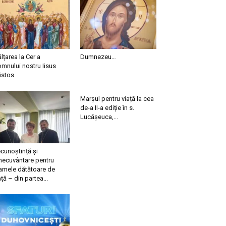
ălțarea la Cer a
Dumnezeu…
mnului nostru Iisus
istos
Marșul pentru viață la cea
de-a II-a ediție în s.
Lucășeuca,...
cunoștință și
necuvântare pentru
mele dătătoare de
ață – din partea...