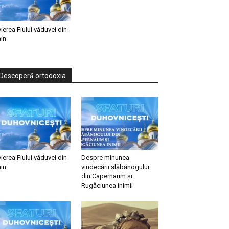
vierea Fiului văduvei din
in
Descoperă ortodoxia
vierea Fiului văduvei din
Despre minunea
in
vindecării slăbănogului
din Capernaum și
Rugăciunea inimii