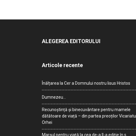
ALEGEREA EDITORULUI
Articole recente
Înălțarea la Cer a Domnului nostru Iisus Hristos
Dumnezeu…
Recunoștință și binecuvântare pentru mamele
dătătoare de viață – din partea preoților Vicariatu
Orhei
Marșul pentru viață la cea de-a II-a ediție în s.