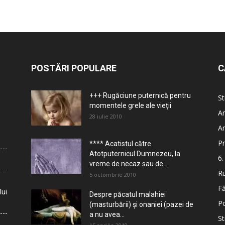
POSTĂRI POPULARE
C
+++ Rugăciune puternică pentru
St
momentele grele ale vieţii
Ar
28 iulie 2010
Ar
Pr
**** Acatistul către
Atotputernicul Dumnezeu, la
6.
vreme de necaz sau de...
Ru
5 octombrie 2010
Fă
lui
Despre păcatul malahiei
Po
(masturbării) şi onaniei (pazei de
a nu avea...
St