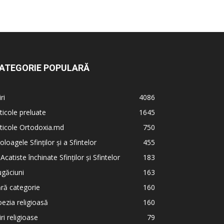
ATEGORIE POPULARĂ
iri
4086
ticole preluate
1645
ticole Ortodoxia.md
750
oloagele Sfinților și a Sfintelor
455
 Acatiste închinate Sfinților și Sfintelor
183
găciuni
163
ră categorie
160
ezia religioasă
160
iri religioase
79