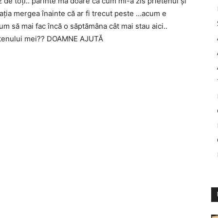
 de toți.. părinte mă doare că cum mi-a zis prietenul și
lația mergea înainte că ar fi trecut peste …acum e
u cum să mai fac încă o săptămâna cât mai stau aici..
rietenului mei?? DOAMNE AJUTĂ