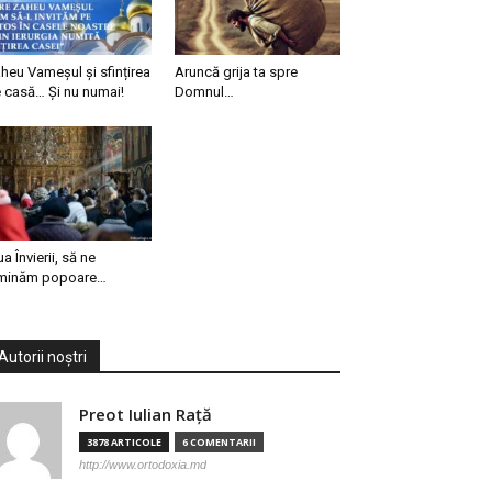
heu Vameșul și sfințirea
Aruncă grija ta spre
 casă… Și nu numai!
Domnul…
ua Învierii, să ne
minăm popoare…
Autorii noștri
Preot Iulian Raţă
3878 ARTICOLE
6 COMENTARII
http://www.ortodoxia.md