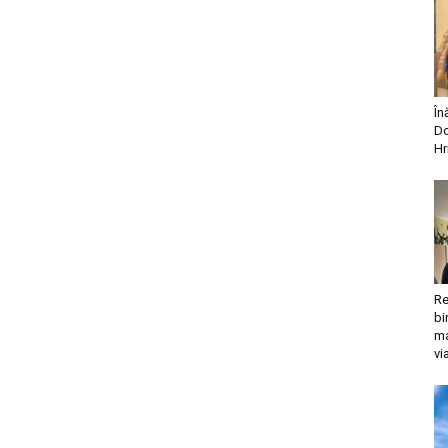
În
Do
Hr
Re
bi
ma
vi