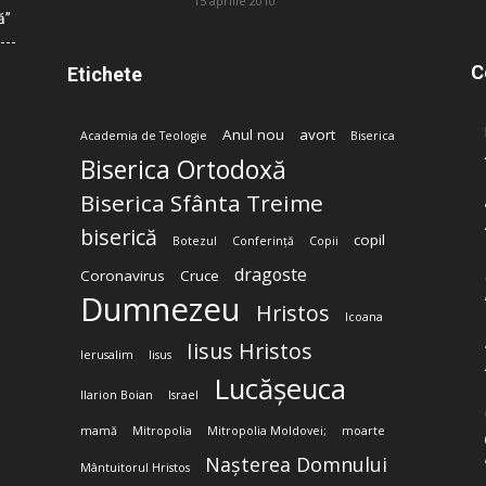
15 aprilie 2010
ă”
C
Etichete
Anul nou
avort
Academia de Teologie
Biserica
Biserica Ortodoxă
Biserica Sfânta Treime
biserică
copil
Botezul
Conferință
Copii
dragoste
Coronavirus
Cruce
Dumnezeu
Hristos
Icoana
Iisus Hristos
Ierusalim
Iisus
Lucășeuca
Ilarion Boian
Israel
mamă
Mitropolia
Mitropolia Moldovei;
moarte
Nașterea Domnului
Mântuitorul Hristos