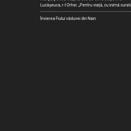
Lucășeuca, r-l Orhei: „Pentru viață, cu inimă curat
Învierea Fiului văduvei din Nain