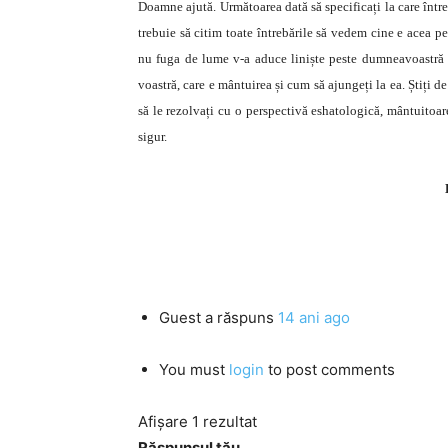
Doamne ajută. Următoarea dată să specificați la care întreb
trebuie să citim toate întrebările să vedem cine e acea pe
nu fuga de lume v-a aduce liniște peste dumneavoastră ci 
voastră, care e mântuirea și cum să ajungeți la ea. Știți d
să le rezolvați cu o perspectivă eshatologică, mântuitoar
sigur.
Guest
a răspuns
14 ani ago
You must
login
to post comments
Afișare 1 rezultat
Răspunsul tău