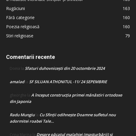
Rugăciuni
163
Fără categorie
160
Poezia religioasă
160
Stiri religioase
79
Comentarii recente
Sfaturi duhovnicești din 20 octombrie 2024
Doina
la
amalad
SF SILUAN ATHONITUL -11/ 24 SEPEMBRIE
la
A început construcţia primei mănăstiri ortodoxe
gheorghe
la
din Japonia
Radu Mungiu
Cu Sfinții odihnește Doamne sufletul nou
la
adormitei roabei Tale…
Despre păcatul malahiei (masturbării) şi
Crina Marina
la