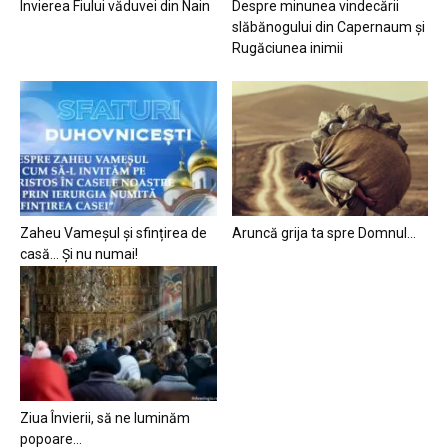
Învierea Fiului văduvei din Nain
Despre minunea vindecării
slăbănogului din Capernaum și
Rugăciunea inimii
Zaheu Vameșul și sfințirea de
Aruncă grija ta spre Domnul…
casă… Și nu numai!
Ziua Învierii, să ne luminăm
popoare…