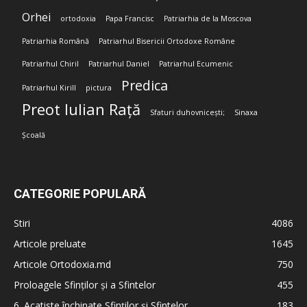
Orhei
ortodoxia
Papa Francisc
Patriarhia de la Moscova
Patriarhia Română
Patriarhul Bisericii Ortodoxe Române
Patriarhul Chiril
Patriarhul Daniel
Patriarhul Ecumenic
Predica
Patriarhul Kirill
pictura
Preot Iulian Rață
Sfaturi duhovnicești;
Sinaxa
Școală
CATEGORIE POPULARĂ
Stiri
4086
Articole preluate
1645
Articole Ortodoxia.md
750
Proloagele Sfinților și a Sfintelor
455
6. Acatiste închinate Sfinților și Sfintelor
183