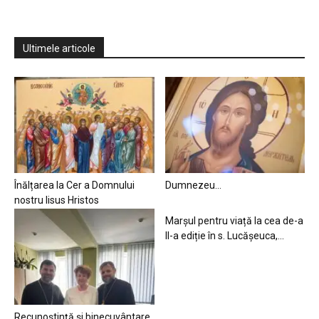
Ultimele articole
Înălțarea la Cer a Domnului
Dumnezeu…
nostru Iisus Hristos
Marșul pentru viață la cea de-a
II-a ediție în s. Lucășeuca,...
Recunoștință și binecuvântare