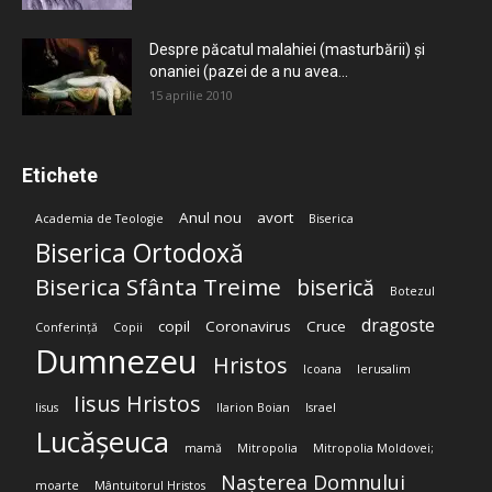
Despre păcatul malahiei (masturbării) şi
onaniei (pazei de a nu avea...
15 aprilie 2010
Etichete
Anul nou
avort
Academia de Teologie
Biserica
Biserica Ortodoxă
Biserica Sfânta Treime
biserică
Botezul
dragoste
copil
Coronavirus
Cruce
Conferință
Copii
Dumnezeu
Hristos
Icoana
Ierusalim
Iisus Hristos
Iisus
Ilarion Boian
Israel
Lucășeuca
mamă
Mitropolia
Mitropolia Moldovei;
Nașterea Domnului
moarte
Mântuitorul Hristos