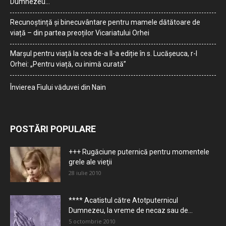
Dumnezeu…
Recunoștință și binecuvântare pentru mamele dătătoare de
viață – din partea preoților Vicariatului Orhei
Marșul pentru viață la cea de-a II-a ediție în s. Lucășeuca, r-l
Orhei: „Pentru viață, cu inimă curată”
Învierea Fiului văduvei din Nain
POSTĂRI POPULARE
+++ Rugăciune puternică pentru momentele
grele ale vieţii
28 iulie 2010
**** Acatistul către Atotputernicul
Dumnezeu, la vreme de necaz sau de...
5 octombrie 2010