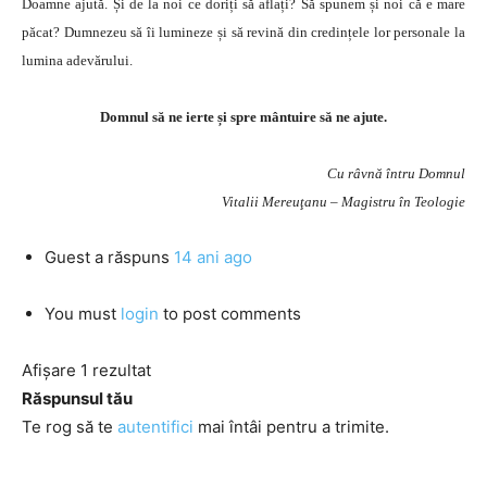
Doamne ajută. Și de la noi ce doriți să aflați? Să spunem și noi că e mare
păcat? Dumnezeu să îi lumineze și să revină din credințele lor personale la
lumina adevărului.
Domnul să ne ierte și spre mântuire să ne ajute.
Cu râvnă întru Domnul
Vitalii Mereuţanu – Magistru în Teologie
Guest
a răspuns
14 ani ago
You must
login
to post comments
Afișare 1 rezultat
Răspunsul tău
Te rog să te
autentifici
mai întâi pentru a trimite.