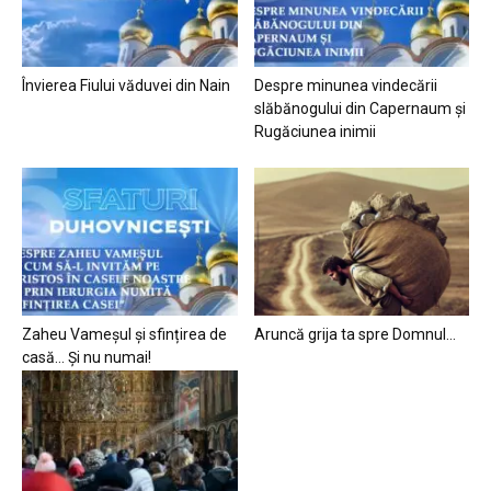
Învierea Fiului văduvei din Nain
Despre minunea vindecării
slăbănogului din Capernaum și
Rugăciunea inimii
Zaheu Vameșul și sfințirea de
Aruncă grija ta spre Domnul…
casă… Și nu numai!