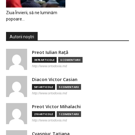
Ziua Învierii, să ne luminăm
popoare…
Autorii noștri
Preot Iulian Raţă
3878 ARTICOLE
6 COMENTARII
http://www.ortodoxia.md
Diacon Victor Casian
581 ARTICOLE
5 COMENTARII
http://www.ortodoxia.md
Preot Victor Mihalachi
210 ARTICOLE
1 COMENTARII
http://www.ortodoxia.md
Cvasniuc Tatiana