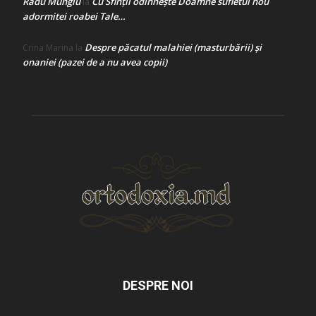
Radu Mungiu
Cu Sfinții odihnește Doamne sufletul nou
la
adormitei roabei Tale…
Despre păcatul malahiei (masturbării) şi
Crina Marina
la
onaniei (pazei de a nu avea copii)
DESPRE NOI