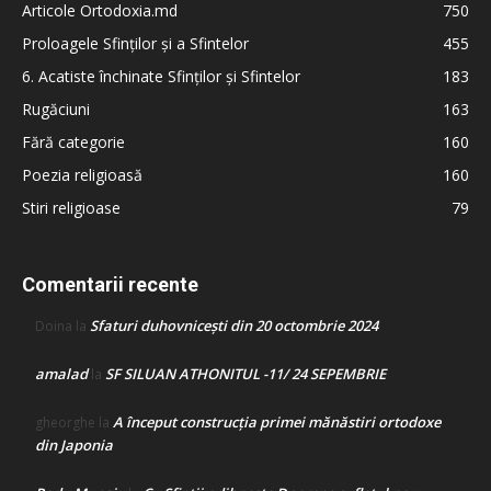
Articole Ortodoxia.md
750
Proloagele Sfinților și a Sfintelor
455
6. Acatiste închinate Sfinților și Sfintelor
183
Rugăciuni
163
Fără categorie
160
Poezia religioasă
160
Stiri religioase
79
Comentarii recente
Sfaturi duhovnicești din 20 octombrie 2024
Doina
la
amalad
SF SILUAN ATHONITUL -11/ 24 SEPEMBRIE
la
A început construcţia primei mănăstiri ortodoxe
gheorghe
la
din Japonia