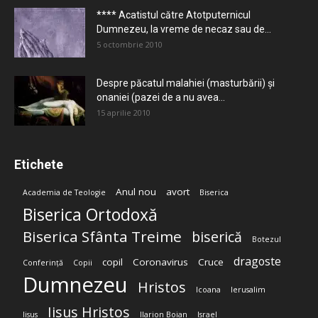
**** Acatistul către Atotputernicul
Dumnezeu, la vreme de necaz sau de...
5 octombrie 2010
Despre păcatul malahiei (masturbării) şi
onaniei (pazei de a nu avea...
15 aprilie 2010
Etichete
Anul nou
avort
Academia de Teologie
Biserica
Biserica Ortodoxă
Biserica Sfânta Treime
biserică
Botezul
dragoste
copil
Coronavirus
Cruce
Conferință
Copii
Dumnezeu
Hristos
Icoana
Ierusalim
Iisus Hristos
Iisus
Ilarion Boian
Israel