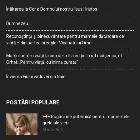
Înălțarea la Cer a Domnului nostru Iisus Hristos
Dumnezeu…
Recunoștință și binecuvântare pentru mamele dătătoare de
viață – din partea preoților Vicariatului Orhei
Marșul pentru viață la cea de-a II-a ediție în s. Lucășeuca, r-l
Orhei: „Pentru viață, cu inimă curată”
Învierea Fiului văduvei din Nain
POSTĂRI POPULARE
+++ Rugăciune puternică pentru momentele
grele ale vieţii
28 iulie 2010