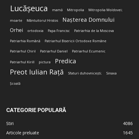
Lucășeuca
mamă
Mitropolia
Mitropolia Moldovei;
Nașterea Domnului
moarte
Mântuitorul Hristos
Orhei
ortodoxia
Papa Francisc
Patriarhia de la Moscova
Patriarhia Română
Patriarhul Bisericii Ortodoxe Române
Patriarhul Chiril
Patriarhul Daniel
Patriarhul Ecumenic
Predica
Patriarhul Kirill
pictura
Preot Iulian Rață
Sfaturi duhovnicești;
Sinaxa
Școală
CATEGORIE POPULARĂ
Stiri
4086
Articole preluate
1645