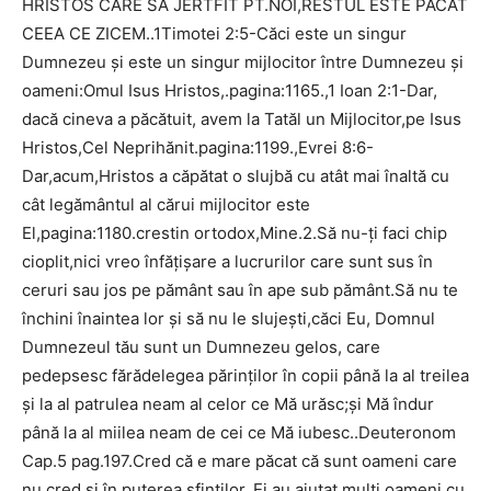
HRISTOS CARE SA JERTFIT PT.NOI,RESTUL ESTE PACAT
CEEA CE ZICEM..1Timotei 2:5-Căci este un singur
Dumnezeu şi este un singur mijlocitor între Dumnezeu şi
oameni:Omul Isus Hristos,.pagina:1165.,1 Ioan 2:1-Dar,
dacă cineva a păcătuit, avem la Tatăl un Mijlocitor,pe Isus
Hristos,Cel Neprihănit.pagina:1199.,Evrei 8:6-
Dar,acum,Hristos a căpătat o slujbă cu atât mai înaltă cu
cât legământul al cărui mijlocitor este
El,pagina:1180.crestin ortodox,Mine.2.Să nu-ţi faci chip
cioplit,nici vreo înfăţişare a lucrurilor care sunt sus în
ceruri sau jos pe pământ sau în ape sub pământ.Să nu te
închini înaintea lor şi să nu le slujeşti,căci Eu, Domnul
Dumnezeul tău sunt un Dumnezeu gelos, care
pedepsesc fărădelegea părinţilor în copii până la al treilea
şi la al patrulea neam al celor ce Mă urăsc;şi Mă îndur
până la al miilea neam de cei ce Mă iubesc..Deuteronom
Cap.5 pag.197.Cred că e mare păcat că sunt oameni care
nu cred și în puterea sfinților. Ei au ajutat mulți oameni cu