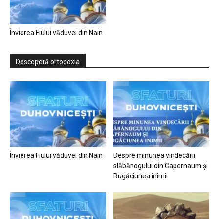
Învierea Fiului văduvei din Nain
Descoperă ortodoxia
Învierea Fiului văduvei din Nain
Despre minunea vindecării
slăbănogului din Capernaum și
Rugăciunea inimii