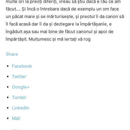
multe ori la preoți diferiți, vreau să știu dacă e rău ce am
făcut…. Și încă o întrebare dacă de exemplu un om face
un păcat mare și se mărturisește, și preotul îi da canon să
îl facă acasă dar îi da și dezlegare la împărtășanie, e
îngăduit așa sau mai bine de făcut canonul și apoi de
împărtășit. Mulțumesc și mă iertați vă rog
Share
Facebook
Twitter
Google+
Tumblr
LinkedIn
Mail