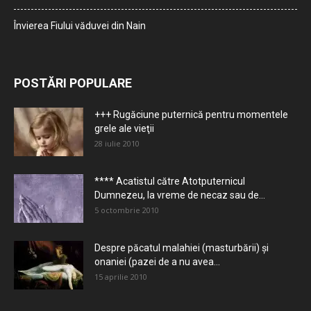
Învierea Fiului văduvei din Nain
POSTĂRI POPULARE
+++ Rugăciune puternică pentru momentele
grele ale vieţii
28 iulie 2010
**** Acatistul către Atotputernicul
Dumnezeu, la vreme de necaz sau de...
5 octombrie 2010
Despre păcatul malahiei (masturbării) şi
onaniei (pazei de a nu avea...
15 aprilie 2010