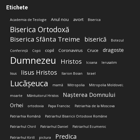
Etichete
Anul nou
avort
Academia de Teologie
Biserica
Biserica Ortodoxă
Biserica Sfânta Treime
biserică
Botezul
dragoste
copil
Coronavirus
Cruce
Conferință
Copii
Dumnezeu
Hristos
Icoana
Ierusalim
Iisus Hristos
Iisus
Ilarion Boian
Israel
Lucășeuca
mamă
Mitropolia
Mitropolia Moldovei;
Nașterea Domnului
moarte
Mântuitorul Hristos
Orhei
ortodoxia
Papa Francisc
Patriarhia de la Moscova
Patriarhia Română
Patriarhul Bisericii Ortodoxe Române
Patriarhul Chiril
Patriarhul Daniel
Patriarhul Ecumenic
Predica
Patriarhul Kirill
pictura