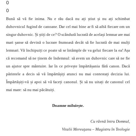
0
0
Bună să vă fie inima. Nu e rău dacă nu ați știut și nu ați schimbat
duhovnicul fugind de canoane. Dar cel mai bine ar fi să aibă fiecare om un
singur duhovnic. Și știți de ce? O scândură lucrată de același lemnar are mai
mari șanse să devină o lucrare frumoasă decât să fie lucrată de mai mulți
lemnari. Vă închipuiți ce poate să se întâmple de va gelui fiecare la ea! Așa
că recomand să ne ținem de îndemnul: să avem un duhovnic care să ne fie
un ajutor spre mântuire. Iar în ce privește împărtășania fără canon. Dacă
părintele a decis să vă împărtășiți atunci nu mai contestați decizia lui.
Împărtășiți-vă și apoi să vă faceți canonul. Și să nu uitați de canonul cel
mai mare: să nu mai păcătuiți.
Doamne miluiește.
Cu râvnă întru Domnul,
Vitalii Mereuţanu – Magistru în Teologie