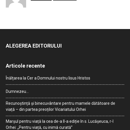
ALEGEREA EDITORULUI
Articole recente
Înălțarea la Cer a Domnului nostru Iisus Hristos
Dumnezeu…
Recunoștință și binecuvântare pentru mamele dătătoare de
viață – din partea preoților Vicariatului Orhei
Marșul pentru viață la cea de-a II-a ediție în s. Lucășeuca, r-l
Orhei: „Pentru viață, cu inimă curată”