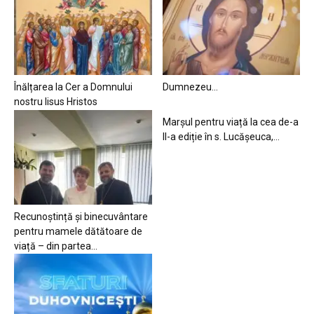
Înălțarea la Cer a Domnului
Dumnezeu…
nostru Iisus Hristos
Marșul pentru viață la cea de-a
II-a ediție în s. Lucășeuca,...
Recunoștință și binecuvântare
pentru mamele dătătoare de
viață – din partea...