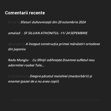
Comentarii recente
Sfaturi duhovnicești din 20 octombrie 2024
Doina
la
amalad
SF SILUAN ATHONITUL -11/ 24 SEPEMBRIE
la
A început construcţia primei mănăstiri ortodoxe
gheorghe
la
din Japonia
Radu Mungiu
Cu Sfinții odihnește Doamne sufletul nou
la
adormitei roabei Tale…
Despre păcatul malahiei (masturbării) şi
Crina Marina
la
onaniei (pazei de a nu avea copii)