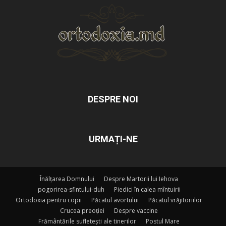
DESPRE NOI
URMAȚI-NE
Înălțarea Domnului
Despre Martorii lui Iehova
pogorirea-sfintului-duh
Piedici în calea mîntuirii
Ortodoxia pentru copii
Păcatul avortului
Păcatul vrăjitoriilor
Crucea preoției
Despre vaccine
Frământările sufletești ale tinerilor
Postul Mare