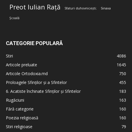
Preot Iulian Rață
Sfaturi duhovnicești;
Sinaxa
Școală
CATEGORIE POPULARĂ
Stiri
4086
Articole preluate
1645
Articole Ortodoxia.md
750
Proloagele Sfinților și a Sfintelor
455
6. Acatiste închinate Sfinților și Sfintelor
183
Rugăciuni
163
Fără categorie
160
Poezia religioasă
160
Stiri religioase
79