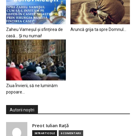
Zaheu Vameșul și sfințirea de
Aruncă grija ta spre Domnul…
casă… Și nu numai!
Ziua Învierii, să ne luminăm
popoare…
Autorii noștri
Preot Iulian Raţă
3878 ARTICOLE
6 COMENTARII