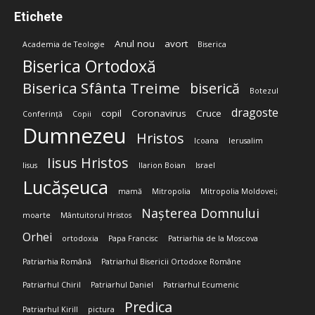
Etichete
Anul nou
avort
Academia de Teologie
Biserica
Biserica Ortodoxă
Biserica Sfânta Treime
biserică
Botezul
dragoste
copil
Coronavirus
Cruce
Conferință
Copii
Dumnezeu
Hristos
Icoana
Ierusalim
Iisus Hristos
Iisus
Ilarion Boian
Israel
Lucășeuca
mamă
Mitropolia
Mitropolia Moldovei;
Nașterea Domnului
moarte
Mântuitorul Hristos
Orhei
ortodoxia
Papa Francisc
Patriarhia de la Moscova
Patriarhia Română
Patriarhul Bisericii Ortodoxe Române
Patriarhul Chiril
Patriarhul Daniel
Patriarhul Ecumenic
Predica
Patriarhul Kirill
pictura