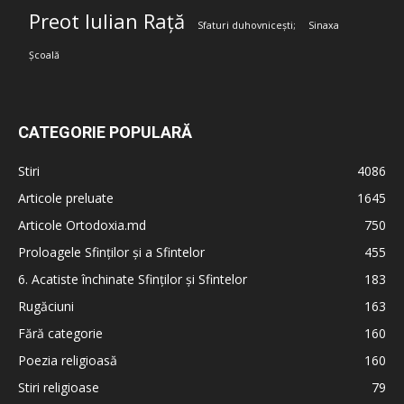
Preot Iulian Rață
Sfaturi duhovnicești;
Sinaxa
Școală
CATEGORIE POPULARĂ
Stiri
4086
Articole preluate
1645
Articole Ortodoxia.md
750
Proloagele Sfinților și a Sfintelor
455
6. Acatiste închinate Sfinților și Sfintelor
183
Rugăciuni
163
Fără categorie
160
Poezia religioasă
160
Stiri religioase
79