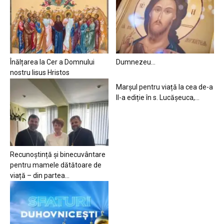
Înălțarea la Cer a Domnului
Dumnezeu…
nostru Iisus Hristos
Marșul pentru viață la cea de-a
II-a ediție în s. Lucășeuca,...
Recunoștință și binecuvântare
pentru mamele dătătoare de
viață – din partea...