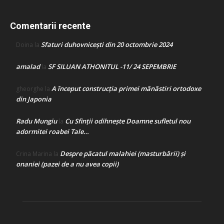
Comentarii recente
Sfaturi duhovnicești din 20 octombrie 2024
Doina
la
amalad
SF SILUAN ATHONITUL -11/ 24 SEPEMBRIE
la
A început construcţia primei mănăstiri ortodoxe
gheorghe
la
din Japonia
Radu Mungiu
Cu Sfinții odihnește Doamne sufletul nou
la
adormitei roabei Tale…
Despre păcatul malahiei (masturbării) şi
Crina Marina
la
onaniei (pazei de a nu avea copii)