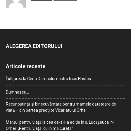
ALEGEREA EDITORULUI
Articole recente
Înălțarea la Cer a Domnului nostru Iisus Hristos
Dumnezeu…
Recunoștință și binecuvântare pentru mamele dătătoare de
viață – din partea preoților Vicariatului Orhei
Marșul pentru viață la cea de-a II-a ediție în s. Lucășeuca, r-l
Orhei: „Pentru viață, cu inimă curată”