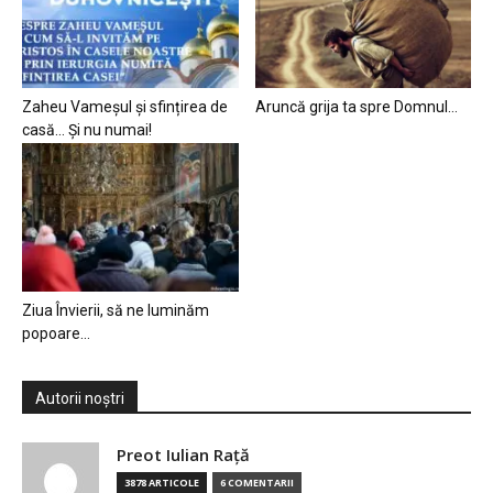
Zaheu Vameșul și sfințirea de
Aruncă grija ta spre Domnul…
casă… Și nu numai!
Ziua Învierii, să ne luminăm
popoare…
Autorii noștri
Preot Iulian Raţă
3878 ARTICOLE
6 COMENTARII