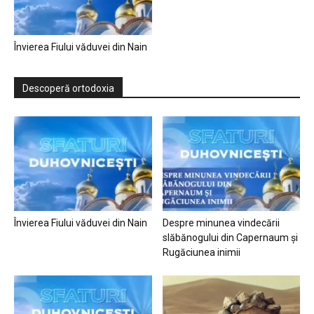
Învierea Fiului văduvei din Nain
Descoperă ortodoxia
Învierea Fiului văduvei din Nain
Despre minunea vindecării
slăbănogului din Capernaum și
Rugăciunea inimii