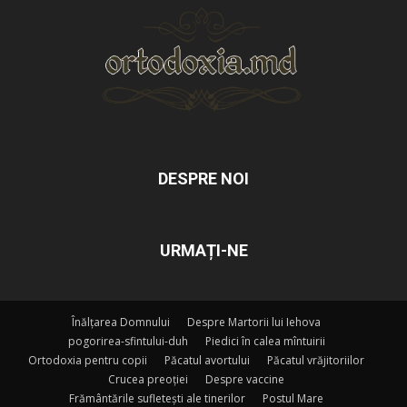
DESPRE NOI
URMAȚI-NE
Înălțarea Domnului
Despre Martorii lui Iehova
pogorirea-sfintului-duh
Piedici în calea mîntuirii
Ortodoxia pentru copii
Păcatul avortului
Păcatul vrăjitoriilor
Crucea preoției
Despre vaccine
Frământările sufletești ale tinerilor
Postul Mare