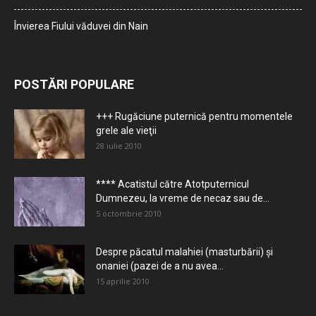
Învierea Fiului văduvei din Nain
POSTĂRI POPULARE
+++ Rugăciune puternică pentru momentele
grele ale vieţii
28 iulie 2010
**** Acatistul către Atotputernicul
Dumnezeu, la vreme de necaz sau de...
5 octombrie 2010
Despre păcatul malahiei (masturbării) şi
onaniei (pazei de a nu avea...
15 aprilie 2010