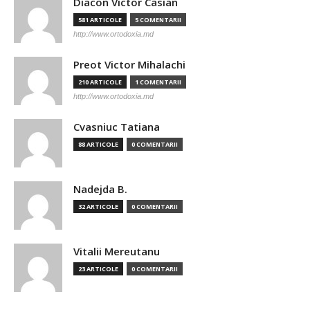
Diacon Victor Casian
581 ARTICOLE
5 COMENTARII
http://www.ortodoxia.md
Preot Victor Mihalachi
210 ARTICOLE
1 COMENTARII
http://www.ortodoxia.md
Cvasniuc Tatiana
88 ARTICOLE
0 COMENTARII
Nadejda B.
32 ARTICOLE
0 COMENTARII
Vitalii Mereutanu
23 ARTICOLE
0 COMENTARII