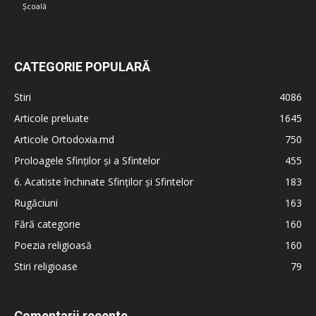
Școală
CATEGORIE POPULARĂ
Stiri
4086
Articole preluate
1645
Articole Ortodoxia.md
750
Proloagele Sfinților și a Sfintelor
455
6. Acatiste închinate Sfinților și Sfintelor
183
Rugăciuni
163
Fără categorie
160
Poezia religioasă
160
Stiri religioase
79
Comentarii recente