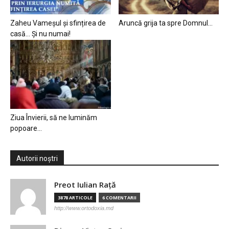
Zaheu Vameșul și sfințirea de
Aruncă grija ta spre Domnul…
casă… Și nu numai!
Ziua Învierii, să ne luminăm
popoare…
Autorii noștri
Preot Iulian Raţă
3878 ARTICOLE
6 COMENTARII
http://www.ortodoxia.md