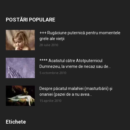
POSTĂRI POPULARE
+++ Rugăciune puternică pentru momentele
grele ale vieţii
28 iulie 2010
**** Acatistul către Atotputernicul
Dumnezeu, la vreme de necaz sau de...
5 octombrie 2010
Despre păcatul malahiei (masturbării) şi
onaniei (pazei de a nu avea...
15 aprilie 2010
Etichete