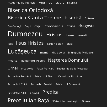
Anul nou
avort
Academia de Teologie
Biserica
Biserica Ortodoxă
Biserica Sfânta Treime
biserică
Botezul
dragoste
copil
Coronavirus
Cruce
Conferință
Copii
Dumnezeu
Hristos
Icoana
Ierusalim
Iisus Hristos
Iisus
Ilarion Boian
Israel
Lucășeuca
mamă
Mitropolia
Mitropolia Moldovei;
Nașterea Domnului
moarte
Mântuitorul Hristos
Orhei
ortodoxia
Papa Francisc
Patriarhia de la Moscova
Patriarhia Română
Patriarhul Bisericii Ortodoxe Române
Patriarhul Chiril
Patriarhul Daniel
Patriarhul Ecumenic
Predica
Patriarhul Kirill
pictura
Preot Iulian Rață
Sfaturi duhovnicești;
Sinaxa