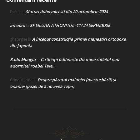
Sfaturi duhovnicești din 20 octombrie 2024
Doina
la
amalad
SF SILUAN ATHONITUL -11/ 24 SEPEMBRIE
la
A început construcţia primei mănăstiri ortodoxe
gheorghe
la
din Japonia
Radu Mungiu
Cu Sfinții odihnește Doamne sufletul nou
la
adormitei roabei Tale…
Despre păcatul malahiei (masturbării) şi
Crina Marina
la
onaniei (pazei de a nu avea copii)