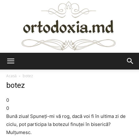
Ortodoxia.md
Acasă
botez
botez
0
0
Bună ziua! Spuneți-mi vă rog, dacă voi fi în ultima zi de
ciclu, pot participa la botezul finuței în biserică?
Mulțumesc.