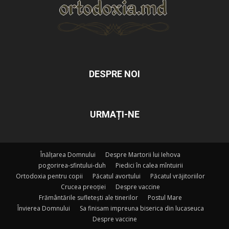
DESPRE NOI
URMAȚI-NE
Înălțarea Domnului
Despre Martorii lui Iehova
pogorirea-sfintului-duh
Piedici în calea mîntuirii
Ortodoxia pentru copii
Păcatul avortului
Păcatul vrăjitoriilor
Crucea preoției
Despre vaccine
Frământările sufletești ale tinerilor
Postul Mare
Învierea Domnului
Sa finisam impreuna biserica din lucaseuca
Despre vaccine