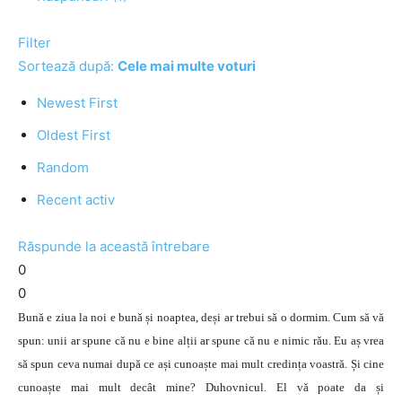
Filter
Sortează după:
Cele mai multe voturi
Newest First
Oldest First
Random
Recent activ
Răspunde la această întrebare
0
0
Bună e ziua la noi e bună și noaptea, deși ar trebui să o dormim. Cum să vă
spun: unii ar spune că nu e bine alții ar spune că nu e nimic rău. Eu aș vrea
să spun ceva numai după ce ași cunoaște mai mult credința voastră. Și cine
cunoaște mai mult decât mine? Duhovnicul. El vă poate da și