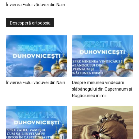
Învierea Fiului văduvei din Nain
Descoperă ortodoxia
Învierea Fiului văduvei din Nain
Despre minunea vindecării
slăbănogului din Capernaum și
Rugăciunea inimii