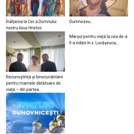
Înălțarea la Cer a Domnului
Dumnezeu…
nostru Iisus Hristos
Marșul pentru viață la cea de-a
II-a ediție în s. Lucășeuca,...
Recunoștință și binecuvântare
pentru mamele dătătoare de
viață – din partea...