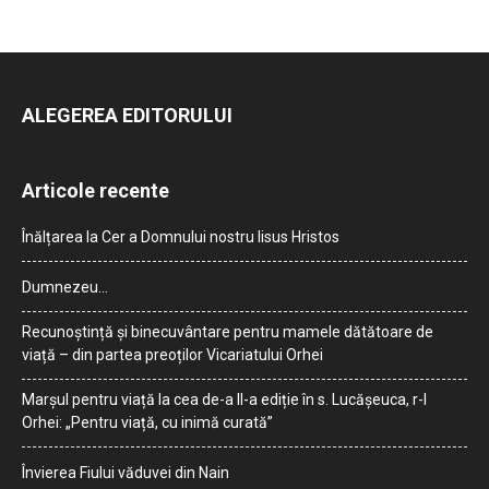
ALEGEREA EDITORULUI
Articole recente
Înălțarea la Cer a Domnului nostru Iisus Hristos
Dumnezeu…
Recunoștință și binecuvântare pentru mamele dătătoare de
viață – din partea preoților Vicariatului Orhei
Marșul pentru viață la cea de-a II-a ediție în s. Lucășeuca, r-l
Orhei: „Pentru viață, cu inimă curată”
Învierea Fiului văduvei din Nain