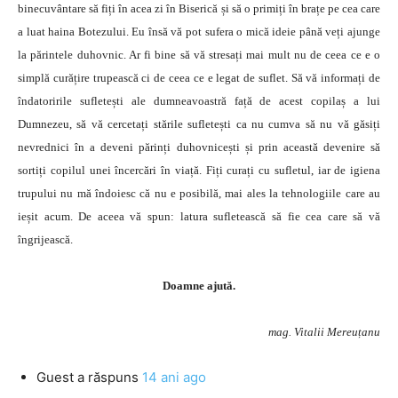
binecuvântare să fiți în acea zi în Biserică și să o primiți în brațe pe cea care
a luat haina Botezului. Eu însă vă pot sufera o mică ideie până veți ajunge
la părintele duhovnic. Ar fi bine să vă stresați mai mult nu de ceea ce e o
simplă curățire trupească ci de ceea ce e legat de suflet. Să vă informați de
îndatoririle sufletești ale dumneavoastră față de acest copilaș a lui
Dumnezeu, să vă cercetați stările sufletești ca nu cumva să nu vă găsiți
nevrednici în a deveni părinți duhovnicești și prin această devenire să
sortiți copilul unei încercări în viață. Fiți curați cu sufletul, iar de igiena
trupului nu mă îndoiesc că nu e posibilă, mai ales la tehnologiile care au
ieșit acum. De aceea vă spun: latura sufletească să fie cea care să vă
îngrijească.
Doamne ajută.
mag. Vitalii Mereuțanu
Guest
a răspuns
14 ani ago