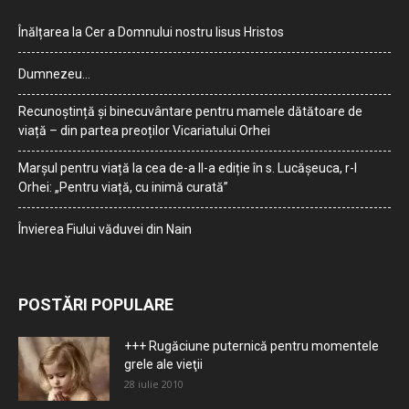
Înălțarea la Cer a Domnului nostru Iisus Hristos
Dumnezeu…
Recunoștință și binecuvântare pentru mamele dătătoare de
viață – din partea preoților Vicariatului Orhei
Marșul pentru viață la cea de-a II-a ediție în s. Lucășeuca, r-l
Orhei: „Pentru viață, cu inimă curată”
Învierea Fiului văduvei din Nain
POSTĂRI POPULARE
+++ Rugăciune puternică pentru momentele
grele ale vieţii
28 iulie 2010