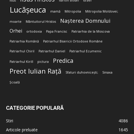
Iisus
Ilarion Boian
Israel
Lucășeuca
mamă
Mitropolia
Mitropolia Moldovei;
Nașterea Domnului
moarte
Mântuitorul Hristos
Orhei
ortodoxia
Papa Francisc
Patriarhia de la Moscova
Patriarhia Română
Patriarhul Bisericii Ortodoxe Române
Patriarhul Chiril
Patriarhul Daniel
Patriarhul Ecumenic
Predica
Patriarhul Kirill
pictura
Preot Iulian Rață
Sfaturi duhovnicești;
Sinaxa
Școală
CATEGORIE POPULARĂ
Stiri
4086
Articole preluate
1645