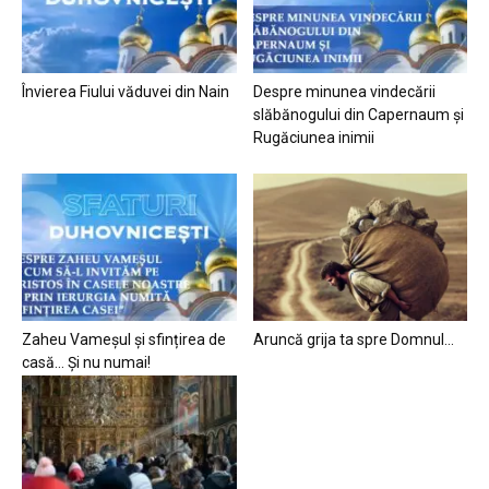
Învierea Fiului văduvei din Nain
Despre minunea vindecării
slăbănogului din Capernaum și
Rugăciunea inimii
Zaheu Vameșul și sfințirea de
Aruncă grija ta spre Domnul…
casă… Și nu numai!