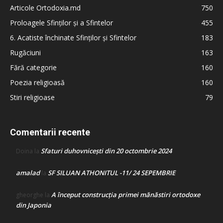
Articole Ortodoxia.md
750
Proloagele Sfinților și a Sfintelor
455
6. Acatiste închinate Sfinților și Sfintelor
183
Rugăciuni
163
Fără categorie
160
Poezia religioasă
160
Stiri religioase
79
Comentarii recente
Sfaturi duhovnicești din 20 octombrie 2024
Doina
la
amalad
SF SILUAN ATHONITUL -11/ 24 SEPEMBRIE
la
A început construcţia primei mănăstiri ortodoxe
gheorghe
la
din Japonia