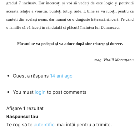
gradul 7 inclusiv. Dar încercați și voi să vedeți de este logic și potrivită
această relație a voastră. Sunteți totuși rude. E bine să vă iubiți, pentru că
sunteți din același neam, dar numai cu o dragoste frățească sinceră. Pe când
o familie să vă faceți în rânduială și plăcută înaintea lui Dumnezeu.
Păcatul se va pedepsi și va aduce după sine tristețe și durere.
mag. Vitalii Mereuțanu
Guest
a răspuns
14 ani ago
You must
login
to post comments
Afișare 1 rezultat
Răspunsul tău
Te rog să te
autentifici
mai întâi pentru a trimite.