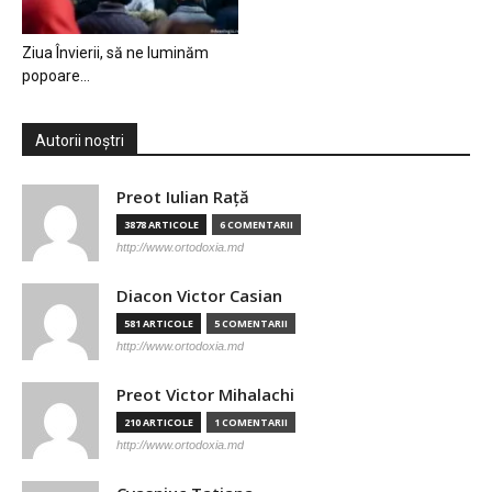
Ziua Învierii, să ne luminăm
popoare…
Autorii noștri
Preot Iulian Raţă
3878 ARTICOLE
6 COMENTARII
http://www.ortodoxia.md
Diacon Victor Casian
581 ARTICOLE
5 COMENTARII
http://www.ortodoxia.md
Preot Victor Mihalachi
210 ARTICOLE
1 COMENTARII
http://www.ortodoxia.md