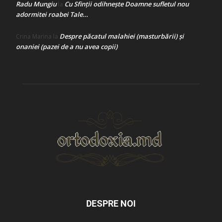
Radu Mungiu
Cu Sfinții odihnește Doamne sufletul nou
la
adormitei roabei Tale…
Despre păcatul malahiei (masturbării) şi
Crina Marina
la
onaniei (pazei de a nu avea copii)
DESPRE NOI