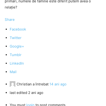
primari, numele de familie este diferit putem avea o
relație?
Share
Facebook
Twitter
Google+
Tumblr
LinkedIn
Mail
Christian
a întrebat
14 ani ago
last edited 2 ani ago
You must
login
to post comments