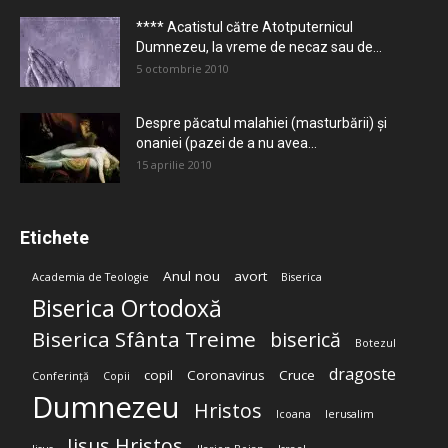
**** Acatistul către Atotputernicul
Dumnezeu, la vreme de necaz sau de...
5 octombrie 2010
Despre păcatul malahiei (masturbării) şi
onaniei (pazei de a nu avea...
15 aprilie 2010
Etichete
Anul nou
avort
Academia de Teologie
Biserica
Biserica Ortodoxă
Biserica Sfânta Treime
biserică
Botezul
dragoste
copil
Coronavirus
Cruce
Conferință
Copii
Dumnezeu
Hristos
Icoana
Ierusalim
Iisus Hristos