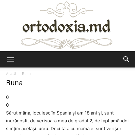
Ortodoxia.md
Acasă
Buna
Buna
0
0
Sărut mâna, locuiesc în Spania și am 18 ani și, sunt
îndrăgostit de verișoara mea de gradul 2, de fapt amândoi
simțim același lucru. Deci tata cu mama ei sunt verișori