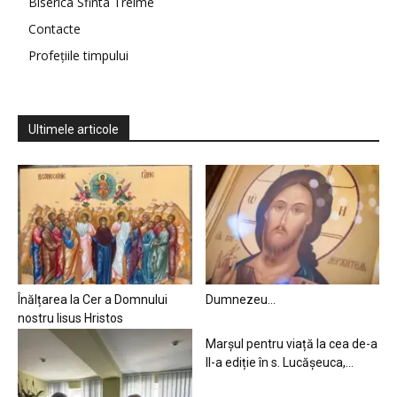
Biserica Sfinta Treime
Contacte
Profețiile timpului
Ultimele articole
Înălțarea la Cer a Domnului
Dumnezeu…
nostru Iisus Hristos
Marșul pentru viață la cea de-a
II-a ediție în s. Lucășeuca,...