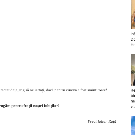
În
Do
Hr
ectat deja, rog să ne iertați, dacă pentru cineva a fost smintitoare!
Re
bi
ma
 rugăm pentru frații noștri iubiților!
vi
Preot Iulian Rață