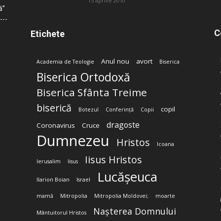
15 aprilie 2010
ă”
C
Etichete
Anul nou
avort
Academia de Teologie
Biserica
Biserica Ortodoxă
Biserica Sfânta Treime
biserică
copil
Botezul
Conferință
Copii
dragoste
Coronavirus
Cruce
Dumnezeu
Hristos
Icoana
Iisus Hristos
Ierusalim
Iisus
Lucășeuca
Ilarion Boian
Israel
mamă
Mitropolia
Mitropolia Moldovei;
moarte
Nașterea Domnului
Mântuitorul Hristos