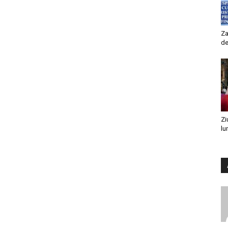
Za
de
Zi
lu