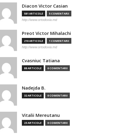
Diacon Victor Casian
581 ARTICOLE
5 COMENTARII
http://www.ortodoxia.md
Preot Victor Mihalachi
210 ARTICOLE
1 COMENTARII
http://www.ortodoxia.md
Cvasniuc Tatiana
88 ARTICOLE
0 COMENTARII
Nadejda B.
32 ARTICOLE
0 COMENTARII
Vitalii Mereutanu
23 ARTICOLE
0 COMENTARII