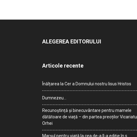
ALEGEREA EDITORULUI
Articole recente
Înălțarea la Cer a Domnului nostru Iisus Hristos
Dumnezeu…
Recunoștință și binecuvântare pentru mamele
dătătoare de viață – din partea preoților Vicariatu
Orhei
Marșul pentru viață la cea de-a II-a ediție în s.