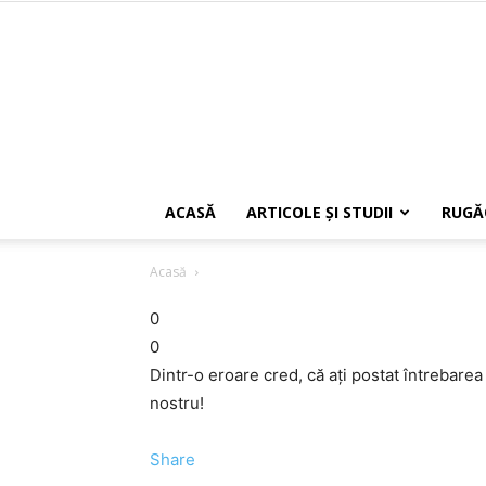
ACASĂ
ARTICOLE ŞI STUDII
RUGĂ
Acasă
0
0
Dintr-o eroare cred, că ați postat întrebare
nostru!
Share