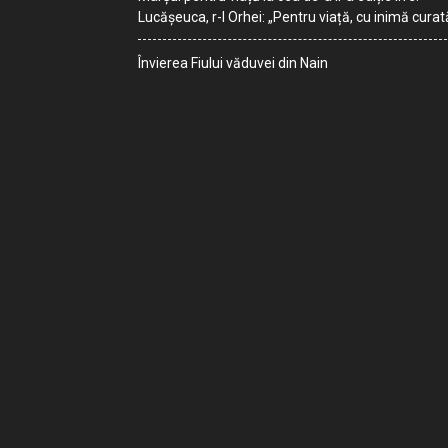
Lucășeuca, r-l Orhei: „Pentru viață, cu inimă curat
Învierea Fiului văduvei din Nain