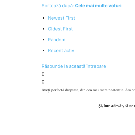
Sortează după:
Cele mai multe voturi
Newest First
Oldest First
Random
Recent activ
Răspunde la această întrebare
0
0
Aveți perfectă dreptate, din cea mai mare neatenție. Am cor
Și, într-adevăr, să ne