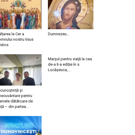
ălțarea la Cer a
Dumnezeu…
mnului nostru Iisus
istos
Marșul pentru viață la cea
de-a II-a ediție în s.
Lucășeuca,...
cunoștință și
necuvântare pentru
mele dătătoare de
ață – din partea...