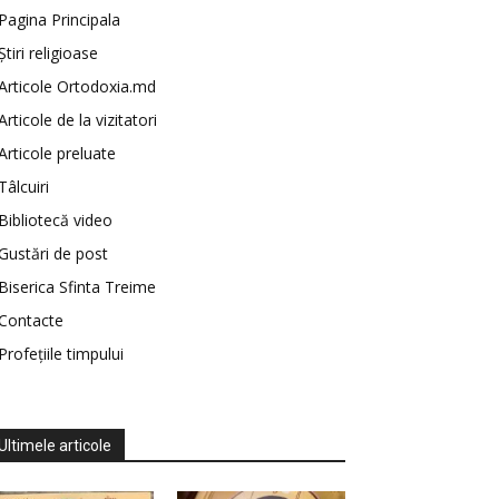
Pagina Principala
Știri religioase
Articole Ortodoxia.md
Articole de la vizitatori
Articole preluate
Tâlcuiri
Bibliotecă video
Gustări de post
Biserica Sfinta Treime
Contacte
Profețiile timpului
Ultimele articole