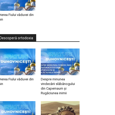
vierea Fiului văduvei din
in
Descoperă ortodoxia
vierea Fiului văduvei din
Despre minunea
in
vindecării slăbănogului
din Capernaum și
Rugăciunea inimii