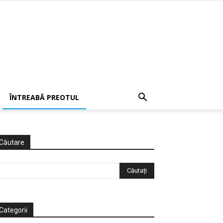
ÎNTREABĂ PREOTUL
Căutare
Categorii