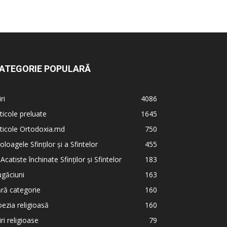
ATEGORIE POPULARĂ
iri
4086
ticole preluate
1645
ticole Ortodoxia.md
750
oloagele Sfinților și a Sfintelor
455
 Acatiste închinate Sfinților și Sfintelor
183
găciuni
163
ră categorie
160
ezia religioasă
160
iri religioase
79