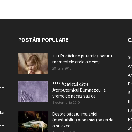
POSTĂRI POPULARE
C
+++ Rugăciune puternică pentru
St
momentele grele ale vieţii
Ar
28 iulie 2010
Ar
Pr
**** Acatistul către
Atotputernicul Dumnezeu, la
6.
vreme de necaz sau de...
Ru
5 octombrie 2010
Fă
lui
Despre păcatul malahiei
Po
(masturbării) şi onaniei (pazei de
a nu avea...
St