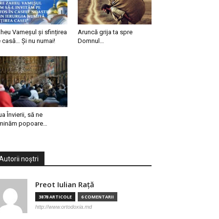
heu Vameșul și sfințirea
Aruncă grija ta spre
 casă… Și nu numai!
Domnul…
ua Învierii, să ne
minăm popoare…
Autorii noștri
Preot Iulian Raţă
3878 ARTICOLE
6 COMENTARII
http://www.ortodoxia.md