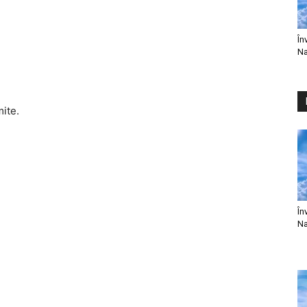
În
Na
mite.
În
Na