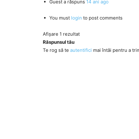
Guest
a răspuns
14 ani ago
You must
login
to post comments
Afișare 1 rezultat
Răspunsul tău
Te rog să te
autentifici
mai întâi pentru a tri