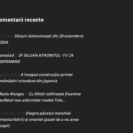
omentarii recente
Sfaturi duhovnicești din 20 octombrie
Doina
la
2024
amalad
SF SILUAN ATHONITUL -11/ 24
la
SEPEMBRIE
A început construcţia primei
gheorghe
la
mănăstiri ortodoxe din Japonia
Radu Mungiu
Cu Sfinții odihnește Doamne
la
sufletul nou adormitei roabei Tale…
Despre păcatul malahiei
Crina Marina
la
(masturbării) şi onaniei (pazei de a nu avea
copii)