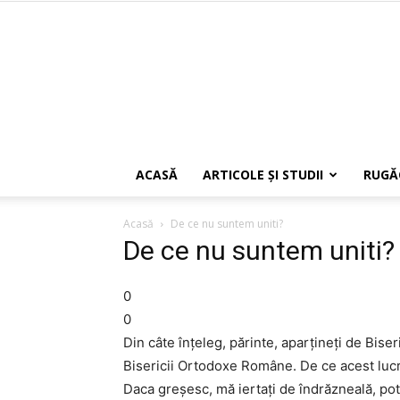
ACASĂ
ARTICOLE ŞI STUDII
RUGĂ
Acasă
De ce nu suntem uniti?
De ce nu suntem uniti?
0
0
Din câte înțeleg, părinte, aparțineți de Biser
Bisericii Ortodoxe Române. De ce acest lucr
Daca greșesc, mă iertați de îndrăzneală, pot