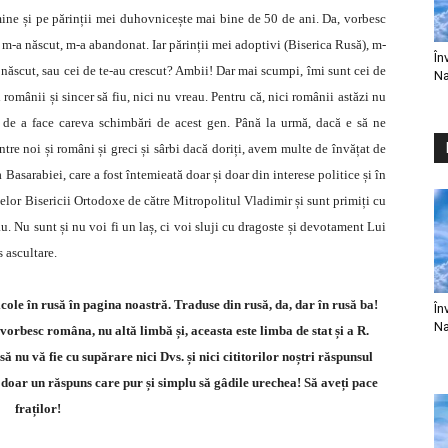
ine și pe părinții mei duhovnicește mai bine de 50 de ani. Da, vorbesc
-a născut, m-a abandonat. Iar părinții mei adoptivi (Biserica Rusă), m-
În
au născut, sau cei de te-au crescut? Ambii! Dar mai scumpi, îmi sunt cei de
Na
 românii și sincer să fiu, nici nu vreau. Pentru că, nici românii astăzi nu
de a face careva schimbări de acest gen. Până la urmă, dacă e să ne
ntre noi și români și greci și sârbi dacă doriți, avem multe de învățat de
 Basarabiei, care a fost întemieată doar și doar din interese politice și în
nelor Bisericii Ortodoxe de către Mitropolitul Vladimir și sunt primiți cu
u. Nu sunt și nu voi fi un laș, ci voi sluji cu dragoste și devotament Lui
s ascultare.
ticole în rusă în pagina noastră. Traduse din rusă, da, dar în rusă ba!
În
Na
 vorbesc româna, nu altă limbă și, aceasta este limba de stat și a R.
 nu vă fie cu supărare nici Dvs. și nici cititorilor noștri răspunsul
 doar un răspuns care pur și simplu să gâdile urechea! Să aveți pace
fraților!