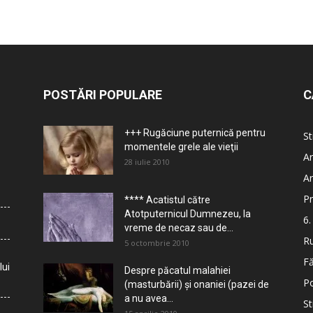
POSTĂRI POPULARE
C
+++ Rugăciune puternică pentru
St
momentele grele ale vieţii
Ar
28 iulie 2010
Ar
Pr
**** Acatistul către
Atotputernicul Dumnezeu, la
6.
vreme de necaz sau de...
Ru
5 octombrie 2010
Fă
lui
Despre păcatul malahiei
Po
(masturbării) şi onaniei (pazei de
a nu avea...
St