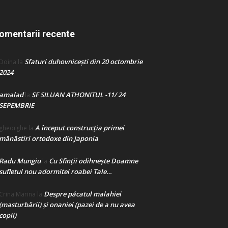
omentarii recente
Sfaturi duhovnicești din 20 octombrie
Doina
la
2024
amalad
SF SILUAN ATHONITUL -11/ 24
la
SEPEMBRIE
A început construcţia primei
gheorghe
la
mănăstiri ortodoxe din Japonia
Radu Mungiu
Cu Sfinții odihnește Doamne
la
sufletul nou adormitei roabei Tale…
Despre păcatul malahiei
Crina Marina
la
(masturbării) şi onaniei (pazei de a nu avea
copii)