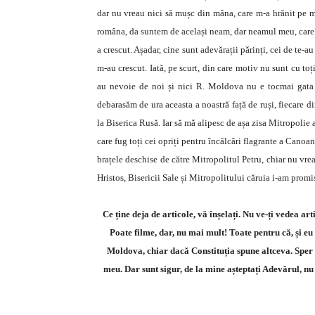
dar nu vreau nici să mușc din mâna, care m-a hrănit pe m
româna, da suntem de același neam, dar neamul meu, care m
a crescut. Așadar, cine sunt adevărații părinți, cei de te-
m-au crescut. Iată, pe scurt, din care motiv nu sunt cu toți
au nevoie de noi și nici R. Moldova nu e tocmai gata 
debarasăm de ura aceasta a noastră față de ruși, fiecare di
la Biserica Rusă. Iar să mă alipesc de așa zisa Mitropolie a
care fug toți cei opriți pentru încălcări flagrante a Canoa
brațele deschise de către Mitropolitul Petru, chiar nu vrea
Hristos, Bisericii Sale și Mitropolitului căruia i-am promi
Ce ține deja de articole, vă înșelați. Nu ve-ți vedea ar
Poate filme, dar, nu mai mult! Toate pentru că, și eu
Moldova, chiar dacă Constituția spune altceva. Sper să
meu. Dar sunt sigur, de la mine așteptați Adevărul, nu