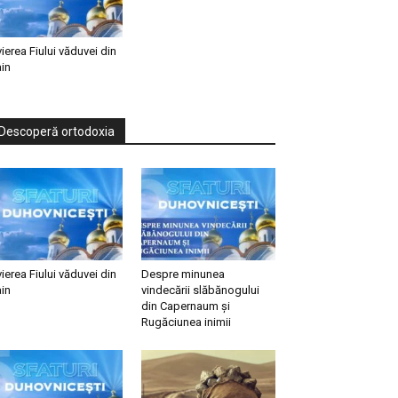
vierea Fiului văduvei din
in
Descoperă ortodoxia
vierea Fiului văduvei din
Despre minunea
in
vindecării slăbănogului
din Capernaum și
Rugăciunea inimii