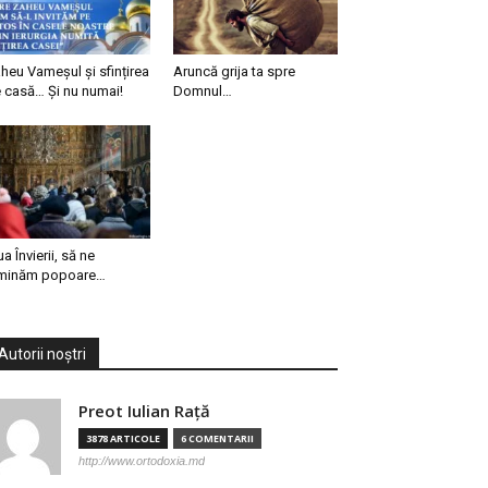
heu Vameșul și sfințirea
Aruncă grija ta spre
 casă… Și nu numai!
Domnul…
ua Învierii, să ne
minăm popoare…
Autorii noștri
Preot Iulian Raţă
3878 ARTICOLE
6 COMENTARII
http://www.ortodoxia.md