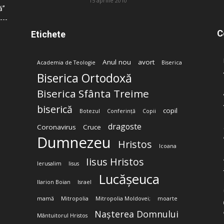
15 aprilie 2010
ă”
C
Etichete
Anul nou
avort
Academia de Teologie
Biserica
Biserica Ortodoxă
Biserica Sfânta Treime
biserică
copil
Botezul
Conferință
Copii
dragoste
Coronavirus
Cruce
Dumnezeu
Hristos
Icoana
Iisus Hristos
Ierusalim
Iisus
Lucășeuca
Ilarion Boian
Israel
mamă
Mitropolia
Mitropolia Moldovei;
moarte
Nașterea Domnului
Mântuitorul Hristos