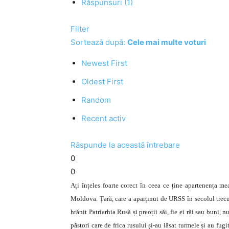
Răspunsuri (1)
Filter
Sortează după:
Cele mai multe voturi
Newest First
Oldest First
Random
Recent activ
Răspunde la această întrebare
0
0
Ați înțeles foarte corect în ceea ce ține apartenența mea
Moldova. Țară, care a aparținut de URSS în secolul trecu
hrănit Patriarhia Rusă și preoții săi, fie ei răi sau buni
păstori care de frica rusului și-au lăsat turmele și au fug