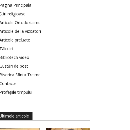
Pagina Principala
Știri religioase
Articole Ortodoxia.md
Articole de la vizitatori
Articole preluate
Tâlcuiri
Bibliotecă video
Gustări de post
Biserica Sfinta Treime
Contacte
Profețiile timpului
Ultimele articole