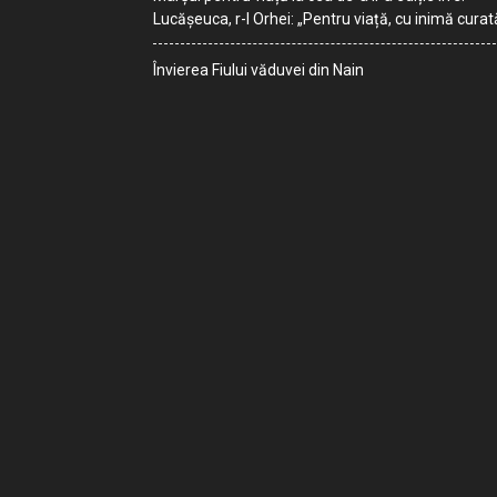
Lucășeuca, r-l Orhei: „Pentru viață, cu inimă curat
Învierea Fiului văduvei din Nain