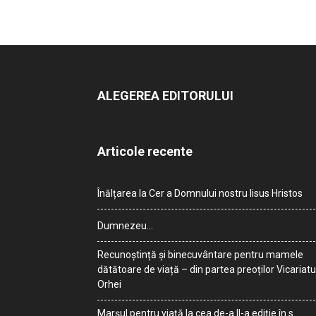
ALEGEREA EDITORULUI
Articole recente
Înălțarea la Cer a Domnului nostru Iisus Hristos
Dumnezeu…
Recunoștință și binecuvântare pentru mamele
dătătoare de viață – din partea preoților Vicariatu
Orhei
Marșul pentru viață la cea de-a II-a ediție în s.