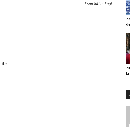
Preot Iulian Rață
Za
de
mite.
Zi
lu