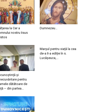
ălțarea la Cer a
Dumnezeu…
mnului nostru Iisus
istos
Marșul pentru viață la cea
de-a II-a ediție în s.
Lucășeuca,...
cunoștință și
necuvântare pentru
mele dătătoare de
ață – din partea...