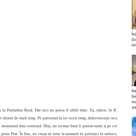
În
Do
Hr
Re
bi
ma
vi
 la Patriarhia Rusă. Dar nici nu putea fi altfel frate. Eu, trăiesc în R.
t destul de mult timp. Pe parcursul la tot acest timp, duhovnicește m-a
, nu momentul ăsta contează. Deși, nu tocmai buni îi putem numi și pe cei
it peste Prut. În fine, nu vreau să intru la moment în polemici la subiect,