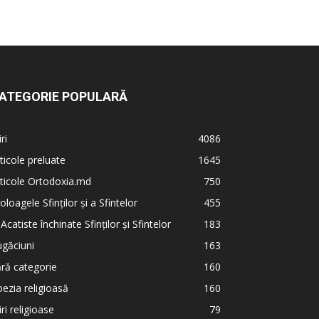
ATEGORIE POPULARĂ
iri
4086
ticole preluate
1645
ticole Ortodoxia.md
750
oloagele Sfinților și a Sfintelor
455
 Acatiste închinate Sfinților și Sfintelor
183
găciuni
163
ră categorie
160
ezia religioasă
160
iri religioase
79