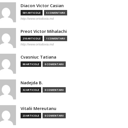
Diacon Victor Casian
581 ARTICOLE
5 COMENTARII
http://www.ortodoxia.md
Preot Victor Mihalachi
210 ARTICOLE
1 COMENTARII
http://www.ortodoxia.md
Cvasniuc Tatiana
88 ARTICOLE
0 COMENTARII
Nadejda B.
32 ARTICOLE
0 COMENTARII
Vitalii Mereutanu
23 ARTICOLE
0 COMENTARII