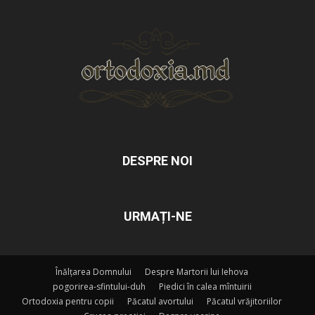
DESPRE NOI
URMAȚI-NE
Înălțarea Domnului
Despre Martorii lui Iehova
pogorirea-sfintului-duh
Piedici în calea mîntuirii
Ortodoxia pentru copii
Păcatul avortului
Păcatul vrăjitoriilor