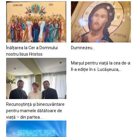
Înălțarea la Cer a Domnului
Dumnezeu…
nostru Iisus Hristos
Marșul pentru viață la cea de-a
II-a ediție în s. Lucășeuca,...
Recunoștință și binecuvântare
pentru mamele dătătoare de
viață – din partea...