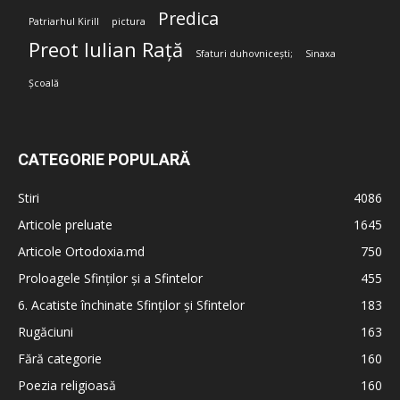
Predica
Patriarhul Kirill
pictura
Preot Iulian Rață
Sfaturi duhovnicești;
Sinaxa
Școală
CATEGORIE POPULARĂ
Stiri
4086
Articole preluate
1645
Articole Ortodoxia.md
750
Proloagele Sfinților și a Sfintelor
455
6. Acatiste închinate Sfinților și Sfintelor
183
Rugăciuni
163
Fără categorie
160
Poezia religioasă
160