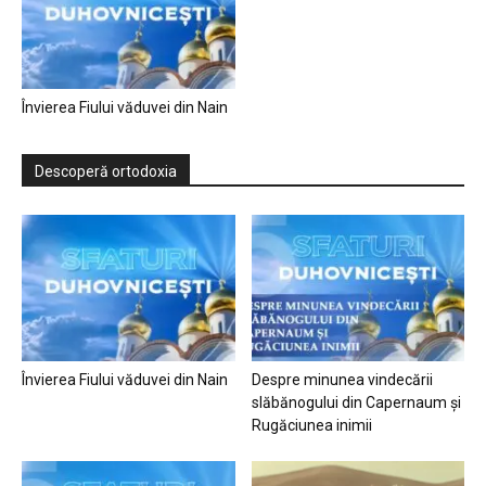
Învierea Fiului văduvei din Nain
Descoperă ortodoxia
Învierea Fiului văduvei din Nain
Despre minunea vindecării
slăbănogului din Capernaum și
Rugăciunea inimii