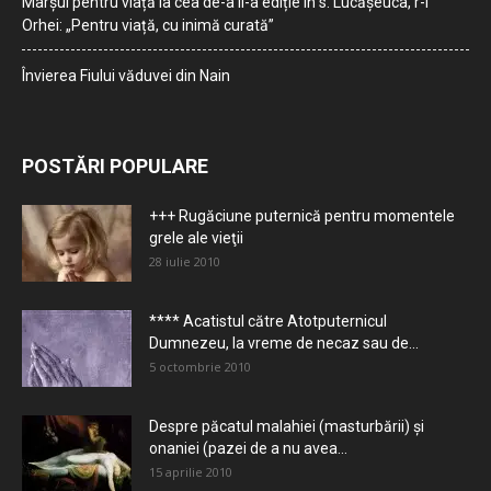
Marșul pentru viață la cea de-a II-a ediție în s. Lucășeuca, r-l
Orhei: „Pentru viață, cu inimă curată”
Învierea Fiului văduvei din Nain
POSTĂRI POPULARE
+++ Rugăciune puternică pentru momentele
grele ale vieţii
28 iulie 2010
**** Acatistul către Atotputernicul
Dumnezeu, la vreme de necaz sau de...
5 octombrie 2010
Despre păcatul malahiei (masturbării) şi
onaniei (pazei de a nu avea...
15 aprilie 2010