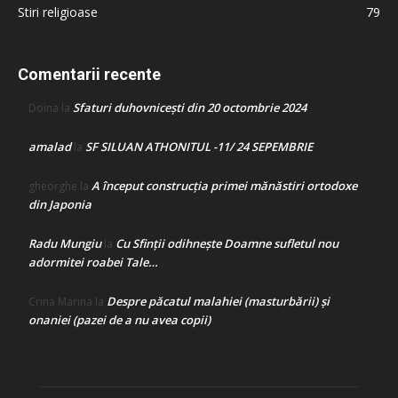
Stiri religioase
79
Comentarii recente
Sfaturi duhovnicești din 20 octombrie 2024
Doina
la
amalad
SF SILUAN ATHONITUL -11/ 24 SEPEMBRIE
la
A început construcţia primei mănăstiri ortodoxe
gheorghe
la
din Japonia
Radu Mungiu
Cu Sfinții odihnește Doamne sufletul nou
la
adormitei roabei Tale…
Despre păcatul malahiei (masturbării) şi
Crina Marina
la
onaniei (pazei de a nu avea copii)