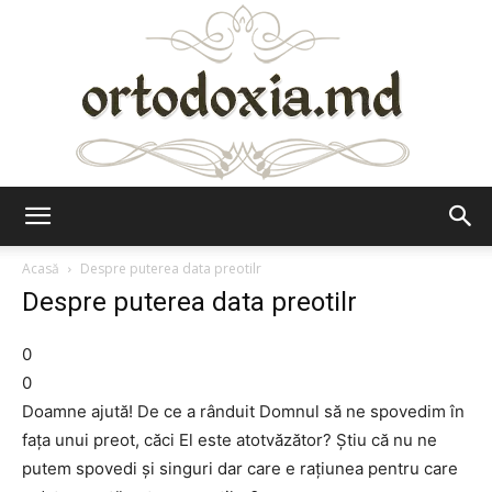
Ortodoxia.md
Acasă
Despre puterea data preotilr
Despre puterea data preotilr
0
0
Doamne ajută! De ce a rânduit Domnul să ne spovedim în
fața unui preot, căci El este atotvăzător? Știu că nu ne
putem spovedi și singuri dar care e rațiunea pentru care