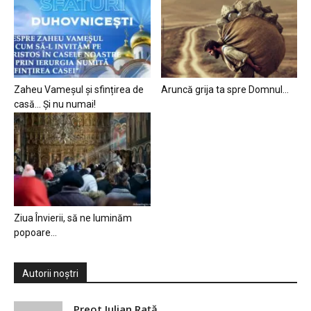
Zaheu Vameșul și sfințirea de
Aruncă grija ta spre Domnul…
casă… Și nu numai!
Ziua Învierii, să ne luminăm
popoare…
Autorii noștri
Preot Iulian Raţă