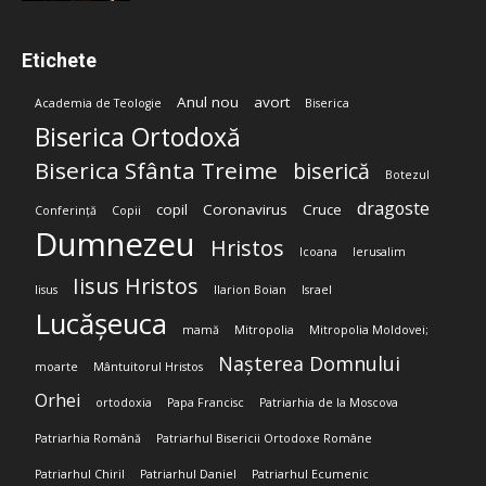
Etichete
Anul nou
avort
Academia de Teologie
Biserica
Biserica Ortodoxă
Biserica Sfânta Treime
biserică
Botezul
dragoste
copil
Coronavirus
Cruce
Conferință
Copii
Dumnezeu
Hristos
Icoana
Ierusalim
Iisus Hristos
Iisus
Ilarion Boian
Israel
Lucășeuca
mamă
Mitropolia
Mitropolia Moldovei;
Nașterea Domnului
moarte
Mântuitorul Hristos
Orhei
ortodoxia
Papa Francisc
Patriarhia de la Moscova
Patriarhia Română
Patriarhul Bisericii Ortodoxe Române
Patriarhul Chiril
Patriarhul Daniel
Patriarhul Ecumenic