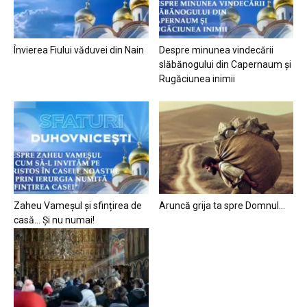
Învierea Fiului văduvei din Nain
Despre minunea vindecării
slăbănogului din Capernaum și
Rugăciunea inimii
Zaheu Vameșul și sfințirea de
Aruncă grija ta spre Domnul…
casă… Și nu numai!