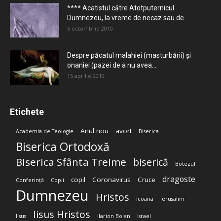
**** Acatistul către Atotputernicul
Dumnezeu, la vreme de necaz sau de...
5 octombrie 2010
Despre păcatul malahiei (masturbării) şi
onaniei (pazei de a nu avea...
15 aprilie 2010
Etichete
Anul nou
avort
Academia de Teologie
Biserica
Biserica Ortodoxă
Biserica Sfânta Treime
biserică
Botezul
dragoste
copil
Coronavirus
Cruce
Conferință
Copii
Dumnezeu
Hristos
Icoana
Ierusalim
Iisus Hristos
Iisus
Ilarion Boian
Israel