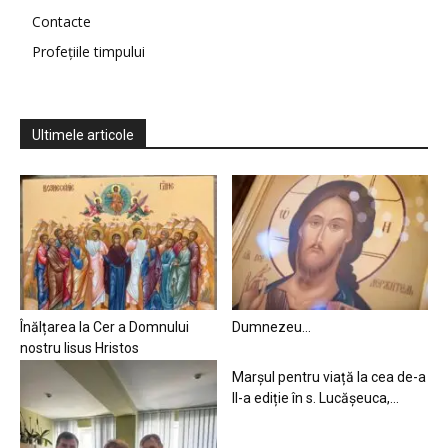
Contacte
Profețiile timpului
Ultimele articole
Înălțarea la Cer a Domnului
Dumnezeu…
nostru Iisus Hristos
Marșul pentru viață la cea de-a
II-a ediție în s. Lucășeuca,...