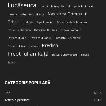
Lucășeuca
mamă
Mitropolia
Mitropolia Moldovei;
Nașterea Domnului
moarte
Mântuitorul Hristos
Orhei
ortodoxia
Papa Francisc
Patriarhia de la Moscova
Patriarhia Română
Patriarhul Bisericii Ortodoxe Române
Patriarhul Chiril
Patriarhul Daniel
Patriarhul Ecumenic
Predica
Patriarhul Kirill
pictura
Preot Iulian Rață
Sfaturi duhovnicești;
Sinaxa
Școală
CATEGORIE POPULARĂ
Stiri
4086
Articole preluate
1645