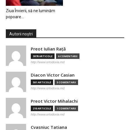
Ziua Învierii, să ne luminăm
popoare…
Autorii noștri
Preot Iulian Raţă
3878 ARTICOLE
6 COMENTARII
http://www.ortodoxia.md
Diacon Victor Casian
581 ARTICOLE
5 COMENTARII
http://www.ortodoxia.md
Preot Victor Mihalachi
210 ARTICOLE
1 COMENTARII
http://www.ortodoxia.md
Cvasniuc Tatiana