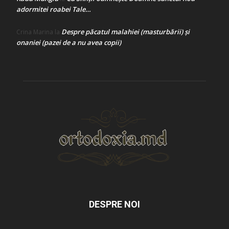
adormitei roabei Tale…
Despre păcatul malahiei (masturbării) şi
Crina Marina
la
onaniei (pazei de a nu avea copii)
DESPRE NOI