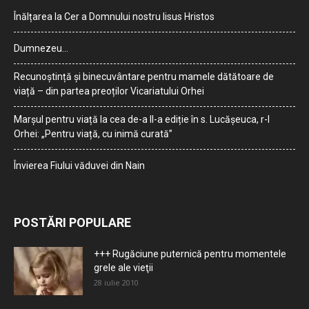
Înălțarea la Cer a Domnului nostru Iisus Hristos
Dumnezeu…
Recunoștință și binecuvântare pentru mamele dătătoare de
viață – din partea preoților Vicariatului Orhei
Marșul pentru viață la cea de-a II-a ediție în s. Lucășeuca, r-l
Orhei: „Pentru viață, cu inimă curată”
Învierea Fiului văduvei din Nain
POSTĂRI POPULARE
+++ Rugăciune puternică pentru momentele
grele ale vieţii
28 iulie 2010