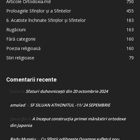
Articole Ortodoxia.md
750
Proloagele Sfinților și a Sfintelor
455
6. Acatiste închinate Sfinților și Sfintelor
183
Rugăciuni
163
Fără categorie
160
Poezia religioasă
160
Stiri religioase
79
Comentarii recente
Sfaturi duhovnicești din 20 octombrie 2024
Doina
la
amalad
SF SILUAN ATHONITUL -11/ 24 SEPEMBRIE
la
A început construcţia primei mănăstiri ortodoxe
gheorghe
la
din Japonia
Radu Mungiu
Cu Sfinții odihnește Doamne sufletul nou
la