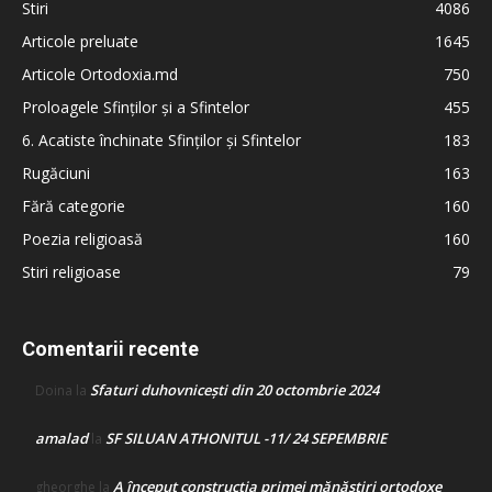
Stiri
4086
Articole preluate
1645
Articole Ortodoxia.md
750
Proloagele Sfinților și a Sfintelor
455
6. Acatiste închinate Sfinților și Sfintelor
183
Rugăciuni
163
Fără categorie
160
Poezia religioasă
160
Stiri religioase
79
Comentarii recente
Sfaturi duhovnicești din 20 octombrie 2024
Doina
la
amalad
SF SILUAN ATHONITUL -11/ 24 SEPEMBRIE
la
A început construcţia primei mănăstiri ortodoxe
gheorghe
la