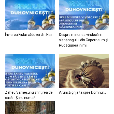
Învierea Fiului văduvei din Nain
Despre minunea vindecării
slăbănogului din Capernaum și
Rugăciunea inimii
Zaheu Vameșul și sfințirea de
Aruncă grija ta spre Domnul…
casă… Și nu numai!