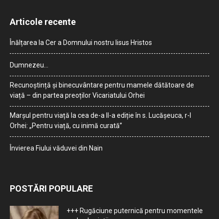
Articole recente
Înălțarea la Cer a Domnului nostru Iisus Hristos
Dumnezeu…
Recunoștință și binecuvântare pentru mamele dătătoare de
viață – din partea preoților Vicariatului Orhei
Marșul pentru viață la cea de-a II-a ediție în s. Lucășeuca, r-l
Orhei: „Pentru viață, cu inimă curată”
Învierea Fiului văduvei din Nain
POSTĂRI POPULARE
+++ Rugăciune puternică pentru momentele