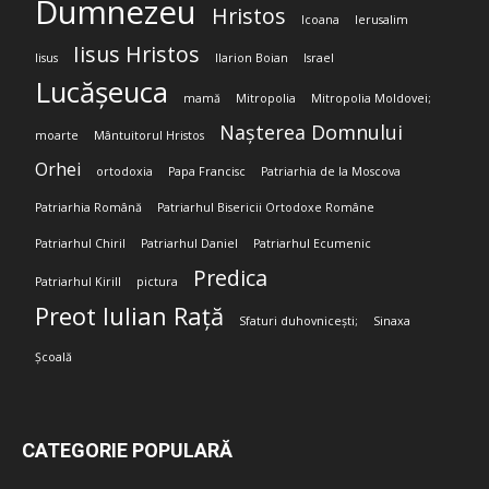
Dumnezeu
Hristos
Icoana
Ierusalim
Iisus Hristos
Iisus
Ilarion Boian
Israel
Lucășeuca
mamă
Mitropolia
Mitropolia Moldovei;
Nașterea Domnului
moarte
Mântuitorul Hristos
Orhei
ortodoxia
Papa Francisc
Patriarhia de la Moscova
Patriarhia Română
Patriarhul Bisericii Ortodoxe Române
Patriarhul Chiril
Patriarhul Daniel
Patriarhul Ecumenic
Predica
Patriarhul Kirill
pictura
Preot Iulian Rață
Sfaturi duhovnicești;
Sinaxa
Școală
CATEGORIE POPULARĂ