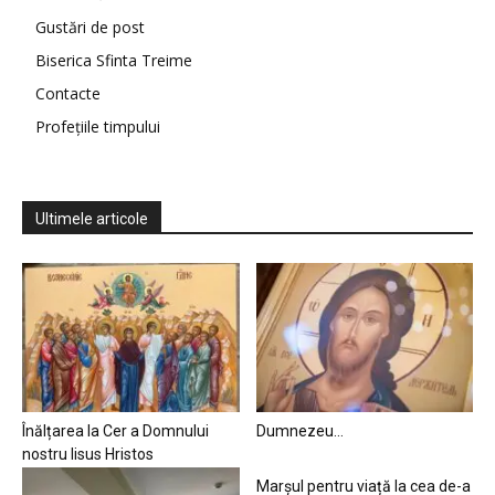
Gustări de post
Biserica Sfinta Treime
Contacte
Profețiile timpului
Ultimele articole
Înălțarea la Cer a Domnului
Dumnezeu…
nostru Iisus Hristos
Marșul pentru viață la cea de-a