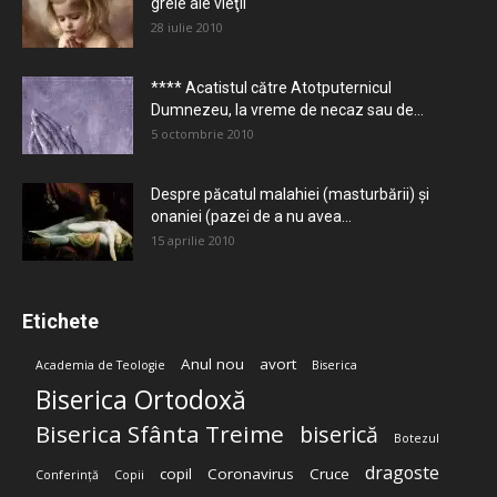
grele ale vieţii
28 iulie 2010
**** Acatistul către Atotputernicul
Dumnezeu, la vreme de necaz sau de...
5 octombrie 2010
Despre păcatul malahiei (masturbării) şi
onaniei (pazei de a nu avea...
15 aprilie 2010
Etichete
Anul nou
avort
Academia de Teologie
Biserica
Biserica Ortodoxă
Biserica Sfânta Treime
biserică
Botezul
dragoste
copil
Coronavirus
Cruce
Conferință
Copii