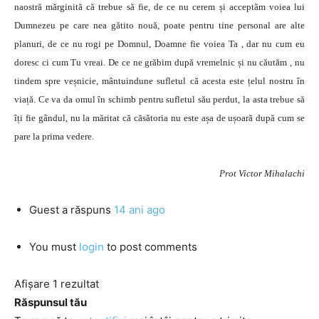
naostră mărginită că trebue să fie, de ce nu cerem și acceptăm voiea lui
Dumnezeu pe care nea gătito nouă, poate pentru tine personal are alte
planuri, de ce nu rogi pe Domnul, Doamne fie voiea Ta , dar nu cum eu
doresc ci cum Tu vreai. De ce ne grăbim după vremelnic și nu căutăm , nu
tindem spre veșnicie, mântuindune sufletul că acesta este țelul nostru în
viață. Ce va da omul în schimb pentru sufletul său perdut, la asta trebue să
îți fie gândul, nu la măritat că căsătoria nu este așa de ușoară după cum se
pare la prima vedere.
Prot Victor Mihalachi
Guest
a răspuns
14 ani ago
You must
login
to post comments
Afișare 1 rezultat
Răspunsul tău