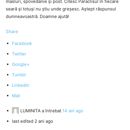
masluri, spovedanie şi post. Citesc Paraclisul în fiecare
seară şi totuşi nu ştiu unde greşesc. Aştept răspunsul
dumneavoastră. Doamne ajută!
Share
Facebook
Twitter
Google+
Tumblr
LinkedIn
Mail
LUMINITA
a întrebat
14 ani ago
last edited 2 ani ago