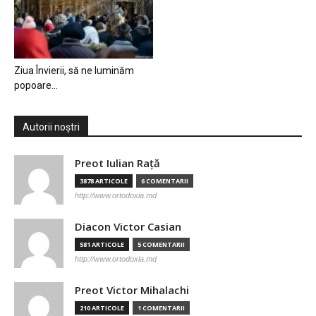
Ziua Învierii, să ne luminăm
popoare…
Autorii noștri
Preot Iulian Raţă
3878 ARTICOLE
6 COMENTARII
http://www.ortodoxia.md
Diacon Victor Casian
581 ARTICOLE
5 COMENTARII
http://www.ortodoxia.md
Preot Victor Mihalachi
210 ARTICOLE
1 COMENTARII