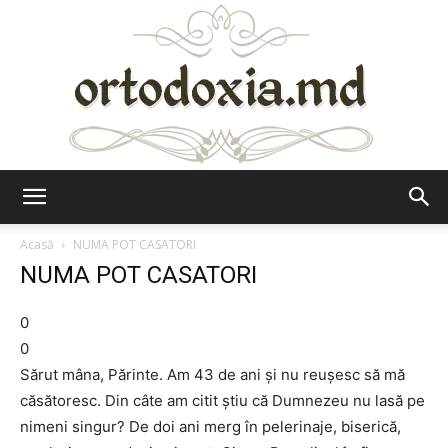
Ortodoxia.md
Acasă
NUMA POT CASATORI
NUMA POT CASATORI
0
0
Sărut mâna, Părinte. Am 43 de ani şi nu reuşesc să mă
căsătoresc. Din câte am citit ştiu că Dumnezeu nu lasă pe
nimeni singur? De doi ani merg în pelerinaje, biserică,