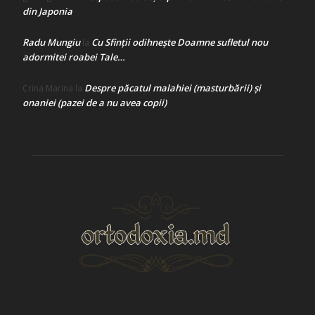
din Japonia
Radu Mungiu
Cu Sfinții odihnește Doamne sufletul nou
la
adormitei roabei Tale…
Despre păcatul malahiei (masturbării) şi
Crina Marina
la
onaniei (pazei de a nu avea copii)