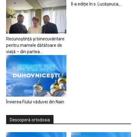
II-a ediție în s. Lucășeuca,...
Recunoștință și binecuvântare
pentru mamele dătătoare de
viață – din partea...
Învierea Fiului văduvei din Nain
Descoperă ortodoxia