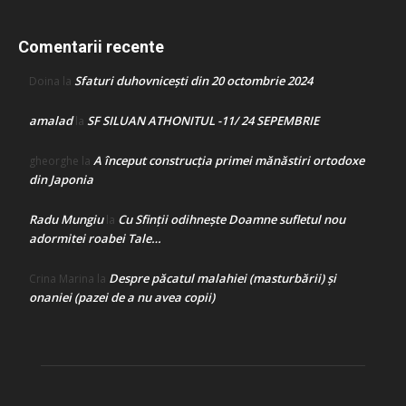
Comentarii recente
Sfaturi duhovnicești din 20 octombrie 2024
Doina
la
amalad
SF SILUAN ATHONITUL -11/ 24 SEPEMBRIE
la
A început construcţia primei mănăstiri ortodoxe
gheorghe
la
din Japonia
Radu Mungiu
Cu Sfinții odihnește Doamne sufletul nou
la
adormitei roabei Tale…
Despre păcatul malahiei (masturbării) şi
Crina Marina
la
onaniei (pazei de a nu avea copii)