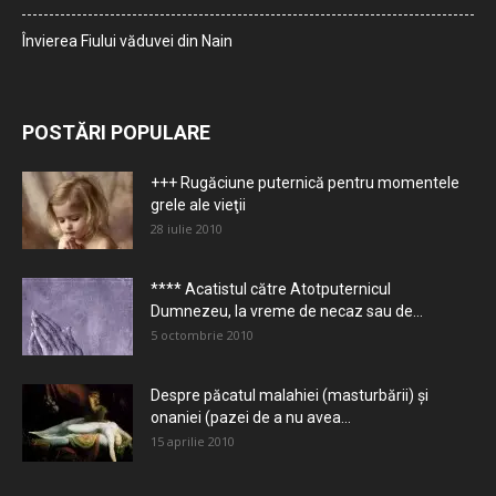
Învierea Fiului văduvei din Nain
POSTĂRI POPULARE
+++ Rugăciune puternică pentru momentele
grele ale vieţii
28 iulie 2010
**** Acatistul către Atotputernicul
Dumnezeu, la vreme de necaz sau de...
5 octombrie 2010
Despre păcatul malahiei (masturbării) şi
onaniei (pazei de a nu avea...
15 aprilie 2010