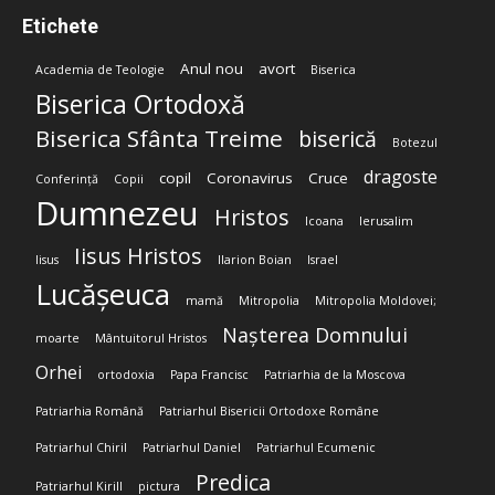
Etichete
Anul nou
avort
Academia de Teologie
Biserica
Biserica Ortodoxă
Biserica Sfânta Treime
biserică
Botezul
dragoste
copil
Coronavirus
Cruce
Conferință
Copii
Dumnezeu
Hristos
Icoana
Ierusalim
Iisus Hristos
Iisus
Ilarion Boian
Israel
Lucășeuca
mamă
Mitropolia
Mitropolia Moldovei;
Nașterea Domnului
moarte
Mântuitorul Hristos
Orhei
ortodoxia
Papa Francisc
Patriarhia de la Moscova
Patriarhia Română
Patriarhul Bisericii Ortodoxe Române
Patriarhul Chiril
Patriarhul Daniel
Patriarhul Ecumenic
Predica
Patriarhul Kirill
pictura