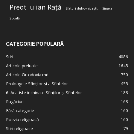
Preot Iulian Rață
Sfaturi duhovnicești;
Sinaxa
Școală
CATEGORIE POPULARĂ
Stiri
4086
Articole preluate
1645
Articole Ortodoxia.md
750
Proloagele Sfinților și a Sfintelor
455
6. Acatiste închinate Sfinților și Sfintelor
183
Rugăciuni
163
Fără categorie
160
Poezia religioasă
160
Stiri religioase
79