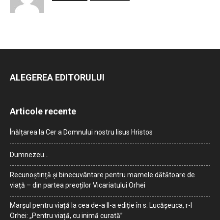
ALEGEREA EDITORULUI
Articole recente
Înălțarea la Cer a Domnului nostru Iisus Hristos
Dumnezeu…
Recunoștință și binecuvântare pentru mamele dătătoare de
viață – din partea preoților Vicariatului Orhei
Marșul pentru viață la cea de-a II-a ediție în s. Lucășeuca, r-l
Orhei: „Pentru viață, cu inimă curată”