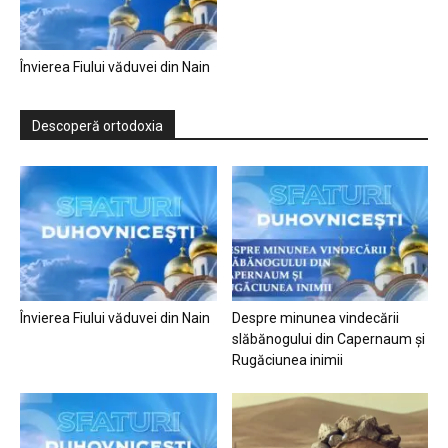
Învierea Fiului văduvei din Nain
Descoperă ortodoxia
Învierea Fiului văduvei din Nain
Despre minunea vindecării
slăbănogului din Capernaum și
Rugăciunea inimii