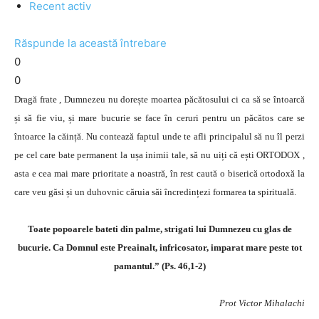
Recent activ
Răspunde la această întrebare
0
0
Dragă frate , Dumnezeu nu dorește moartea păcătosului ci ca să se întoarcă
și să fie viu, și mare bucurie se face în ceruri pentru un păcătos care se
întoarce la căință. Nu contează faptul unde te afli principalul să nu îl perzi
pe cel care bate permanent la ușa inimii tale, să nu uiți că ești ORTODOX ,
asta e cea mai mare prioritate a noastră, în rest caută o biserică ortodoxă la
care veu găsi și un duhovnic căruia săi încredințezi formarea ta spirituală.
Toate popoarele bateti din palme, strigati lui Dumnezeu cu glas de
bucurie. Ca Domnul este Preainalt, infricosator, imparat mare peste tot
pamantul.” (Ps. 46,1-2)
Prot Victor Mihalachi