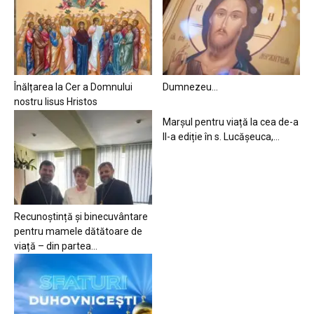
Înălțarea la Cer a Domnului
Dumnezeu…
nostru Iisus Hristos
Marșul pentru viață la cea de-a
II-a ediție în s. Lucășeuca,...
Recunoștință și binecuvântare
pentru mamele dătătoare de
viață – din partea...