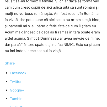
reuşit să-mi formez o familie. Şi chiar dacă aş forma văd
cam cum cresc copiii de aici adică uită că sunt români şi
mulţi nu vorbesc româneşte. Am fost recent în România
în vizită, dar pot spune că nici acolo nu m-am simţit bine,
şi oamenii mi s-au părut diferiţi faţă de cum îi ştiam eu.
Acum mă gândesc că dacă aş fi rămas în ţară poate eram
altfel acuma. Simt că Dumnezeu ar avea nevoie de mine,
dar parcă îi întorc spatele şi nu fac NIMIC. Este ca şi cum
nu îmi indeplinesc scopul în viaţă.
Share
Facebook
Twitter
Google+
Tumblr