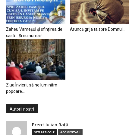
Zaheu Vameșul și sfințirea de
Aruncă grija ta spre Domnul…
casă… Și nu numai!
Ziua Învierii, să ne luminăm
popoare…
Autorii noștri
Preot Iulian Raţă
3878 ARTICOLE
6 COMENTARII