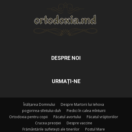
DESPRE NOI
URMAȚI-NE
Înălțarea Domnului
Despre Martorii lui Iehova
pogorirea-sfintului-duh
Piedici în calea mîntuirii
Ortodoxia pentru copii
Păcatul avortului
Păcatul vrăjitoriilor
Crucea preoției
Despre vaccine
Frământările sufletești ale tinerilor
Postul Mare