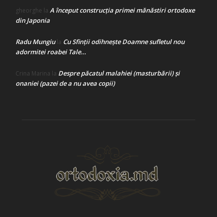
A început construcţia primei mănăstiri ortodoxe
gheorghe
la
din Japonia
Radu Mungiu
Cu Sfinții odihnește Doamne sufletul nou
la
adormitei roabei Tale…
Despre păcatul malahiei (masturbării) şi
Crina Marina
la
onaniei (pazei de a nu avea copii)