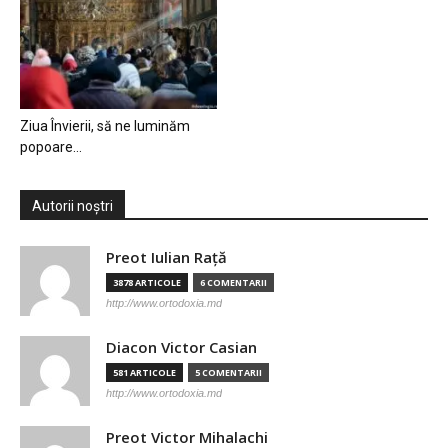
Ziua Învierii, să ne luminăm
popoare…
Autorii noștri
Preot Iulian Raţă
3878 ARTICOLE
6 COMENTARII
http://www.ortodoxia.md
Diacon Victor Casian
581 ARTICOLE
5 COMENTARII
http://www.ortodoxia.md
Preot Victor Mihalachi