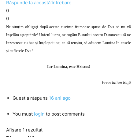
Răspunde la această întrebare
0
0
Ne simţim obligaţi după aceste cuvinte frumoase spuse de Dvs. să nu vă
înşelăm aşteptările! Unicul lucru, ne rugăm Bunului nostru Dumnezeu să ne
înzestreze cu har şi înţelepciune, ca să reuşim, să aducem Lumina în casele
şi sufletele Dvs.!
Iar Lumina, este Hristos!
Preot Iulian Raţă
Guest
a răspuns
16 ani ago
You must
login
to post comments
Afișare 1 rezultat