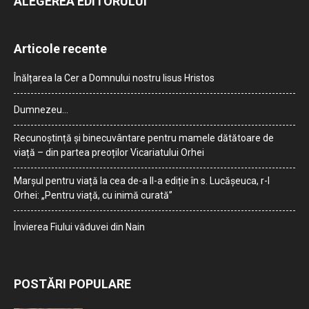
ALEGEREA EDITORULUI
Articole recente
Înălțarea la Cer a Domnului nostru Iisus Hristos
Dumnezeu…
Recunoștință și binecuvântare pentru mamele dătătoare de
viață – din partea preoților Vicariatului Orhei
Marșul pentru viață la cea de-a II-a ediție în s. Lucășeuca, r-l
Orhei: „Pentru viață, cu inimă curată”
Învierea Fiului văduvei din Nain
POSTĂRI POPULARE