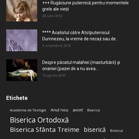
+++ Rugăciune puternică pentru momentele
grele ale vieţii
28 iulie 2010
**** Acatistul către Atotputernicul
Dumnezeu, la vreme de necaz sau de...
5 octombrie 2010
Despre păcatul malahiei (masturbării) şi
onaniei (pazei de a nu avea...
15 aprilie 2010
Etichete
Anul nou
avort
Academia de Teologie
Biserica
Biserica Ortodoxă
Biserica Sfânta Treime
biserică
Botezul