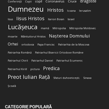
dragoste
copil
Coronavirus
Cruce
Conferință
Copii
Dumnezeu
Hristos
Icoana
Ierusalim
Iisus Hristos
Iisus
Ilarion Boian
Israel
Lucășeuca
mamă
Mitropolia
Mitropolia Moldovei;
Nașterea Domnului
moarte
Mântuitorul Hristos
Orhei
ortodoxia
Papa Francisc
Patriarhia de la Moscova
Patriarhia Română
Patriarhul Bisericii Ortodoxe Române
Patriarhul Chiril
Patriarhul Daniel
Patriarhul Ecumenic
Predica
Patriarhul Kirill
pictura
Preot Iulian Rață
Sfaturi duhovnicești;
Sinaxa
Școală
CATEGORIE POPULARĂ