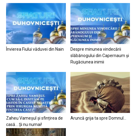
Învierea Fiului văduvei din Nain
Despre minunea vindecării
slăbănogului din Capernaum și
Rugăciunea inimii
Zaheu Vameșul și sfințirea de
Aruncă grija ta spre Domnul…
casă… Și nu numai!