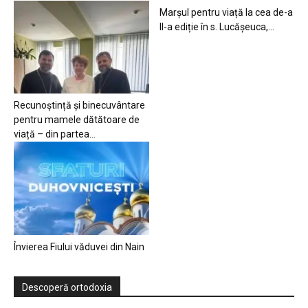
Marșul pentru viață la cea de-a
II-a ediție în s. Lucășeuca,...
Recunoștință și binecuvântare
pentru mamele dătătoare de
viață – din partea...
Învierea Fiului văduvei din Nain
Descoperă ortodoxia