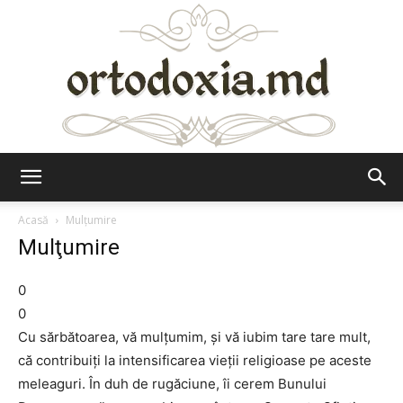
Ortodoxia.md
Acasă
Mulţumire
Mulţumire
0
0
Cu sărbătoarea, vă mulţumim, şi vă iubim tare tare mult,
că contribuiţi la intensificarea vieţii religioase pe aceste
meleaguri. În duh de rugăciune, îi cerem Bunului