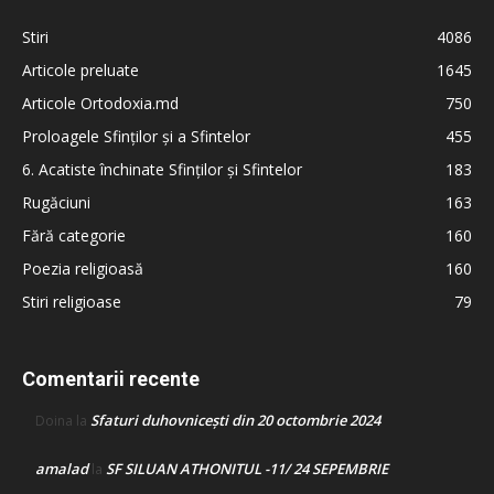
Stiri
4086
Articole preluate
1645
Articole Ortodoxia.md
750
Proloagele Sfinților și a Sfintelor
455
6. Acatiste închinate Sfinților și Sfintelor
183
Rugăciuni
163
Fără categorie
160
Poezia religioasă
160
Stiri religioase
79
Comentarii recente
Sfaturi duhovnicești din 20 octombrie 2024
Doina
la
amalad
SF SILUAN ATHONITUL -11/ 24 SEPEMBRIE
la