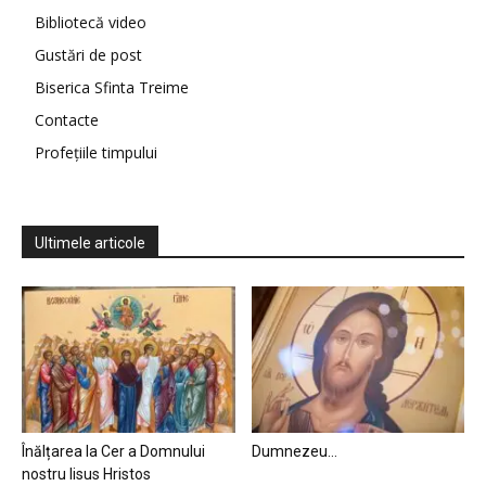
Bibliotecă video
Gustări de post
Biserica Sfinta Treime
Contacte
Profețiile timpului
Ultimele articole
Înălțarea la Cer a Domnului
Dumnezeu…
nostru Iisus Hristos