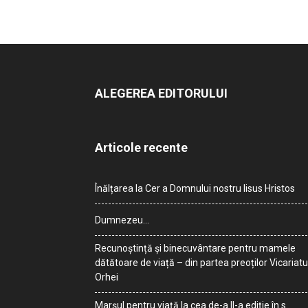
ALEGEREA EDITORULUI
Articole recente
Înălțarea la Cer a Domnului nostru Iisus Hristos
Dumnezeu…
Recunoștință și binecuvântare pentru mamele
dătătoare de viață – din partea preoților Vicariatu
Orhei
Marșul pentru viață la cea de-a II-a ediție în s.