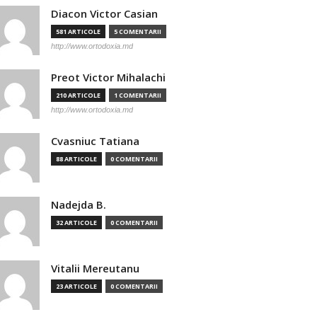
Diacon Victor Casian
581 ARTICOLE
5 COMENTARII
http://www.ortodoxia.md
Preot Victor Mihalachi
210 ARTICOLE
1 COMENTARII
http://www.ortodoxia.md
Cvasniuc Tatiana
88 ARTICOLE
0 COMENTARII
Nadejda B.
32 ARTICOLE
0 COMENTARII
Vitalii Mereutanu
23 ARTICOLE
0 COMENTARII