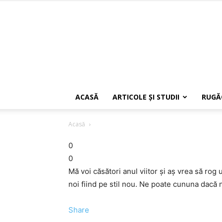
ACASĂ
ARTICOLE ŞI STUDII
RUGĂ
Acasă
0
0
Mă voi căsători anul viitor şi aş vrea să rog
noi fiind pe stil nou. Ne poate cununa dacă n
Share