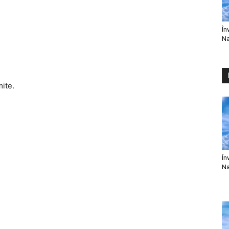
În
Na
mite.
În
Na