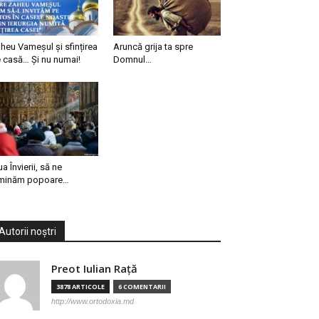
heu Vameșul și sfințirea
Aruncă grija ta spre
 casă… Și nu numai!
Domnul…
ua Învierii, să ne
minăm popoare…
Autorii noștri
Preot Iulian Raţă
3878 ARTICOLE
6 COMENTARII
http://www.ortodoxia.md