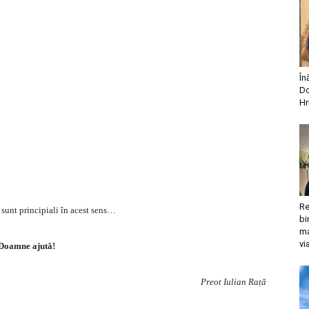
În
Do
Hr
Re
 sunt principiali în acest sens…
bi
ma
vi
Doamne ajută!
Preot Iulian Rață