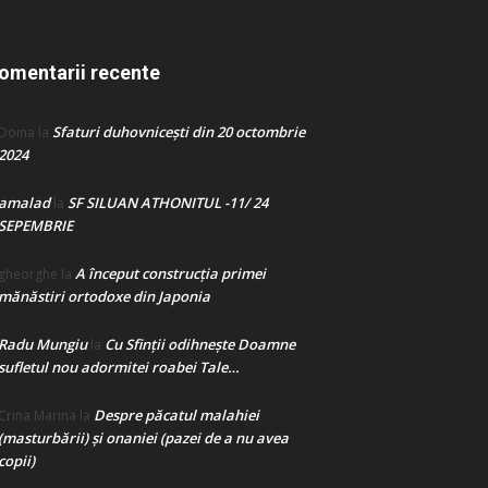
omentarii recente
Sfaturi duhovnicești din 20 octombrie
Doina
la
2024
amalad
SF SILUAN ATHONITUL -11/ 24
la
SEPEMBRIE
A început construcţia primei
gheorghe
la
mănăstiri ortodoxe din Japonia
Radu Mungiu
Cu Sfinții odihnește Doamne
la
sufletul nou adormitei roabei Tale…
Despre păcatul malahiei
Crina Marina
la
(masturbării) şi onaniei (pazei de a nu avea
copii)