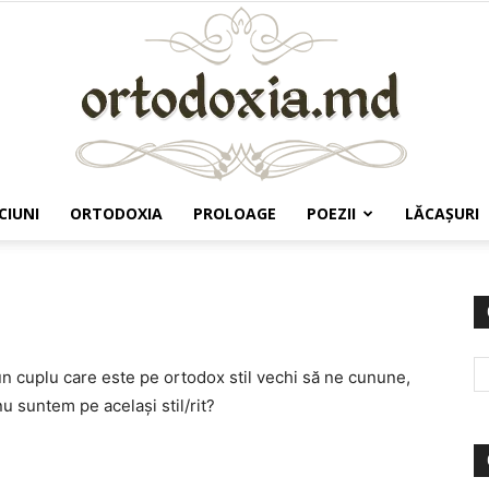
CIUNI
ORTODOXIA
PROLOAGE
POEZII
LĂCAŞURI
Ortodoxia.md
 un cuplu care este pe ortodox stil vechi să ne cunune,
u suntem pe acelaşi stil/rit?