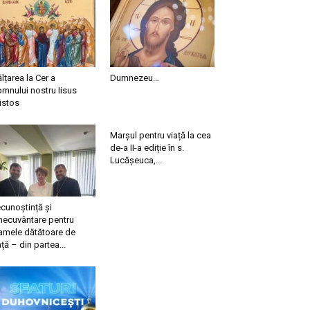
ălțarea la Cer a
Dumnezeu…
mnului nostru Iisus
istos
Marșul pentru viață la cea
de-a II-a ediție în s.
Lucășeuca,...
cunoștință și
necuvântare pentru
mele dătătoare de
ață – din partea...