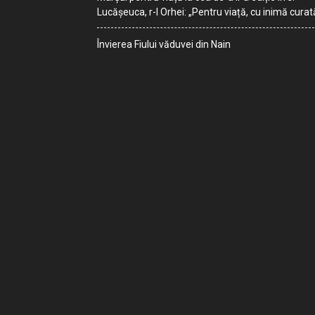
Lucășeuca, r-l Orhei: „Pentru viață, cu inimă curat
Învierea Fiului văduvei din Nain