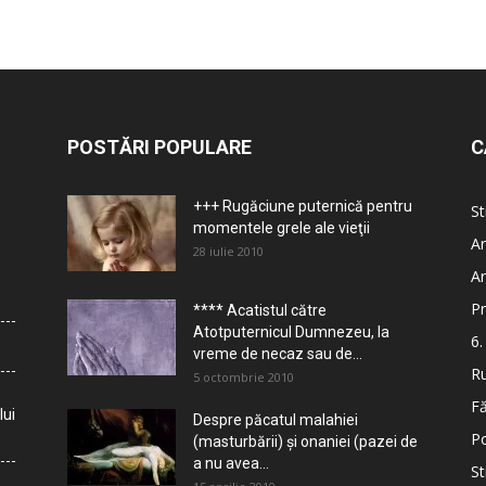
POSTĂRI POPULARE
C
+++ Rugăciune puternică pentru
St
momentele grele ale vieţii
Ar
28 iulie 2010
Ar
Pr
**** Acatistul către
Atotputernicul Dumnezeu, la
6.
vreme de necaz sau de...
Ru
5 octombrie 2010
Fă
lui
Despre păcatul malahiei
Po
(masturbării) şi onaniei (pazei de
a nu avea...
St