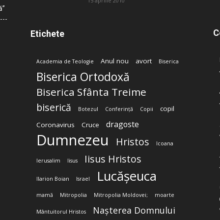
15 aprilie 2010
ă”
C
Etichete
Anul nou
avort
Academia de Teologie
Biserica
Biserica Ortodoxă
Biserica Sfânta Treime
biserică
copil
Botezul
Conferință
Copii
dragoste
Coronavirus
Cruce
Dumnezeu
Hristos
Icoana
Iisus Hristos
Ierusalim
Iisus
Lucășeuca
Ilarion Boian
Israel
mamă
Mitropolia
Mitropolia Moldovei;
moarte
Nașterea Domnului
Mântuitorul Hristos