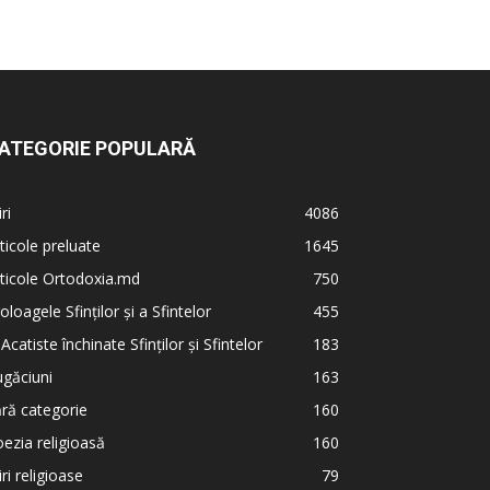
ATEGORIE POPULARĂ
iri
4086
ticole preluate
1645
ticole Ortodoxia.md
750
oloagele Sfinților și a Sfintelor
455
 Acatiste închinate Sfinților și Sfintelor
183
găciuni
163
ră categorie
160
ezia religioasă
160
iri religioase
79