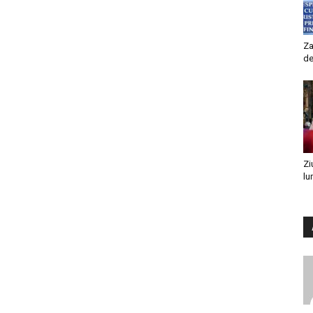
Za
de
Zi
lu