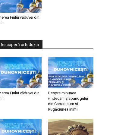
vierea Fiului văduvei din
in
Descoperă ortodoxia
vierea Fiului văduvei din
Despre minunea
in
vindecării slăbănogului
din Capernaum și
Rugăciunea inimii