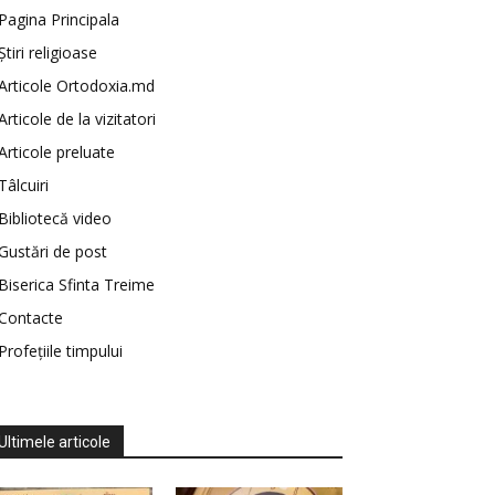
Pagina Principala
Știri religioase
Articole Ortodoxia.md
Articole de la vizitatori
Articole preluate
Tâlcuiri
Bibliotecă video
Gustări de post
Biserica Sfinta Treime
Contacte
Profețiile timpului
Ultimele articole