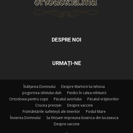
DESPRE NOI
URMAȚI-NE
Înălțarea Domnului
Despre Martorii lui Iehova
pogorirea-sfintului-duh
Piedici în calea mîntuirii
Ortodoxia pentru copii
Păcatul avortului
Păcatul vrăjitoriilor
Crucea preoției
Despre vaccine
Frământările sufletești ale tinerilor
Postul Mare
Învierea Domnului
Sa finisam impreuna biserica din lucaseuca
Despre vaccine