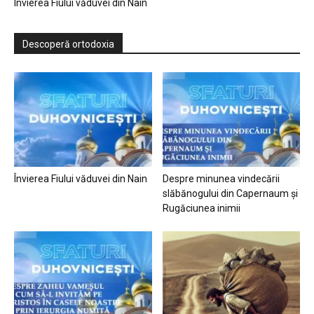
Învierea Fiului văduvei din Nain
Descoperă ortodoxia
Învierea Fiului văduvei din Nain
Despre minunea vindecării
slăbănogului din Capernaum și
Rugăciunea inimii