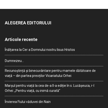
ALEGEREA EDITORULUI
Articole recente
Înălțarea la Cer a Domnului nostru Iisus Hristos
Dumnezeu…
Recunoștință și binecuvântare pentru mamele dătătoare de
viață – din partea preoților Vicariatului Orhei
Marșul pentru viață la cea de-a II-a ediție în s. Lucășeuca, r-l
Orhei: „Pentru viață, cu inimă curată”
Învierea Fiului văduvei din Nain