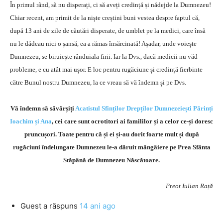
În primul rând, să nu disperați, ci să aveți credință și nădejde la Dumnezeu!
Chiar recent, am primit de la niște creștini buni vestea despre faptul că,
după 13 ani de zile de căutări disperate, de umblet pe la medici, care însă
nu le dădeau nici o șansă, ea a rămas însărcinată! Așadar, unde voiește
Dumnezeu, se biruiește rânduiala firii. Iar la Dvs., dacă medicii nu văd
probleme, e cu atât mai ușor. E loc pentru rugăciune și credință fierbinte
către Bunul nostru Dumnezeu, la ce vreau să vă îndemn și pe Dvs.
Vă îndemn să săvârșiți
Acatistul Sfinților Drepților Dumnezeiești Părinți
Ioachim și Ana
, cei care sunt ocrotitori ai famililor și a celor ce-și doresc
pruncușori. Toate pentru că și ei și-au dorit foarte mult și după
rugăciuni îndelungate Dumnezeu le-a dăruit mângâiere pe Prea Sfânta
Stăpână de Dumnezeu Născătoare.
Preot Iulian Rață
Guest
a răspuns
14 ani ago