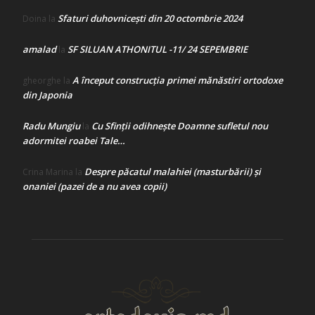
Sfaturi duhovnicești din 20 octombrie 2024
Doina
la
amalad
SF SILUAN ATHONITUL -11/ 24 SEPEMBRIE
la
A început construcţia primei mănăstiri ortodoxe
gheorghe
la
din Japonia
Radu Mungiu
Cu Sfinții odihnește Doamne sufletul nou
la
adormitei roabei Tale…
Despre păcatul malahiei (masturbării) şi
Crina Marina
la
onaniei (pazei de a nu avea copii)