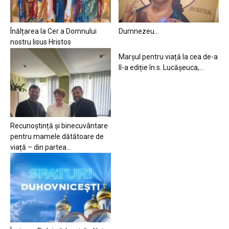
Înălțarea la Cer a Domnului
Dumnezeu…
nostru Iisus Hristos
Marșul pentru viață la cea de-a
II-a ediție în s. Lucășeuca,...
Recunoștință și binecuvântare
pentru mamele dătătoare de
viață – din partea...