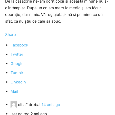
De la căsătorie ne-am dorit copii şi această minune nu s-
a întâmplat. După un an am mers la medic şi am făcut
operaţie, dar nimic. Vă rog ajutaţi-mă şi pe mine cu un
sfat, că nu ştiu ce cale să apuc.
Share
Facebook
Twitter
Google+
Tumblr
LinkedIn
Mail
oli
a întrebat
14 ani ago
last edited 2 ani ago