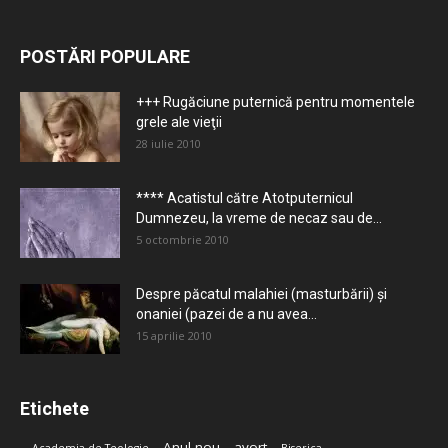
POSTĂRI POPULARE
+++ Rugăciune puternică pentru momentele
grele ale vieţii
28 iulie 2010
**** Acatistul către Atotputernicul
Dumnezeu, la vreme de necaz sau de...
5 octombrie 2010
Despre păcatul malahiei (masturbării) şi
onaniei (pazei de a nu avea...
15 aprilie 2010
Etichete
Anul nou
avort