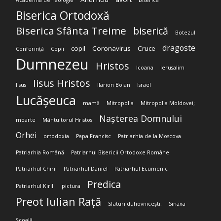
Academia de Teologie
Biserica
Biserica Ortodoxă
Biserica Sfânta Treime
biserică
Botezul
dragoste
copil
Coronavirus
Cruce
Conferință
Copii
Dumnezeu
Hristos
Icoana
Ierusalim
Iisus Hristos
Iisus
Ilarion Boian
Israel
Lucășeuca
mamă
Mitropolia
Mitropolia Moldovei;
Nașterea Domnului
moarte
Mântuitorul Hristos
Orhei
ortodoxia
Papa Francisc
Patriarhia de la Moscova
Patriarhia Română
Patriarhul Bisericii Ortodoxe Române
Patriarhul Chiril
Patriarhul Daniel
Patriarhul Ecumenic
Predica
Patriarhul Kirill
pictura
Preot Iulian Rață
Sfaturi duhovnicești;
Sinaxa
Școală