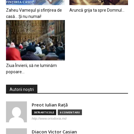
Zaheu Vameșul și sfințirea de
Aruncă grija ta spre Domnul…
casă… Și nu numai!
Ziua Învierii, să ne luminăm
popoare…
Autorii noștri
Preot Iulian Raţă
3878 ARTICOLE
6 COMENTARII
http://www.ortodoxia.md
Diacon Victor Casian