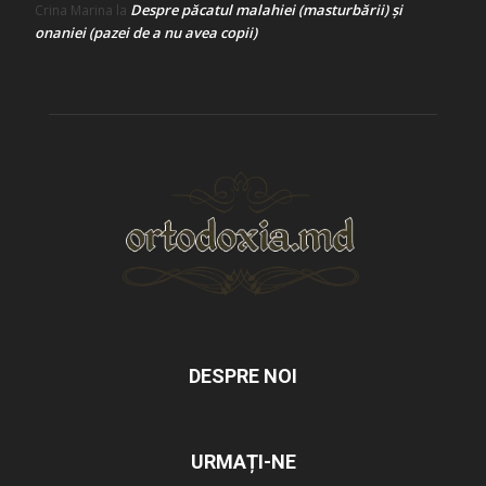
Despre păcatul malahiei (masturbării) şi
Crina Marina
la
onaniei (pazei de a nu avea copii)
DESPRE NOI
URMAȚI-NE