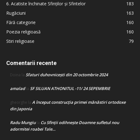
6. Acatiste închinate Sfinților și Sfintelor
183
Rugăciuni
163
Fără categorie
160
Poezia religioasă
160
Stiri religioase
79
Comentarii recente
Sfaturi duhovnicești din 20 octombrie 2024
Doina
la
amalad
SF SILUAN ATHONITUL -11/ 24 SEPEMBRIE
la
A început construcţia primei mănăstiri ortodoxe
gheorghe
la
din Japonia
Radu Mungiu
Cu Sfinții odihnește Doamne sufletul nou
la
adormitei roabei Tale…