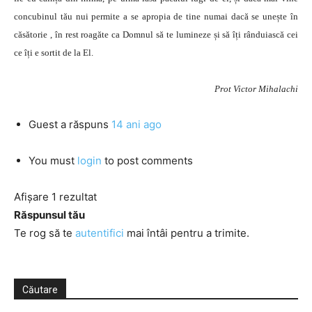
concubinul tău nui permite a se apropia de tine numai dacă se unește în
căsătorie , în rest roagăte ca Domnul să te lumineze și să îți rânduiască cei
ce îți e sortit de la El.
Prot Victor Mihalachi
Guest
a răspuns
14 ani ago
You must
login
to post comments
Afișare 1 rezultat
Răspunsul tău
Te rog să te
autentifici
mai întâi pentru a trimite.
Căutare