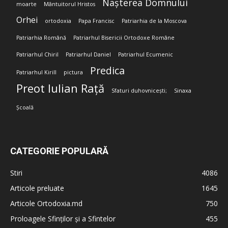
Nașterea Domnului
moarte
Mântuitorul Hristos
Orhei
ortodoxia
Papa Francisc
Patriarhia de la Moscova
Patriarhia Română
Patriarhul Bisericii Ortodoxe Române
Patriarhul Chiril
Patriarhul Daniel
Patriarhul Ecumenic
Predica
Patriarhul Kirill
pictura
Preot Iulian Rață
Sfaturi duhovnicești;
Sinaxa
Școală
CATEGORIE POPULARĂ
Stiri
4086
Articole preluate
1645
Articole Ortodoxia.md
750
Proloagele Sfinților și a Sfintelor
455