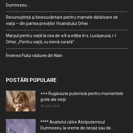
Dumnezeu…
Recunoștință și binecuvântare pentru mamele dătătoare de
viață – din partea preoților Vicariatului Orhei
Marșul pentru viață la cea de-a II-a ediție în s. Lucășeuca, r-l
Orhei: „Pentru viață, cu inimă curată”
Învierea Fiului văduvei din Nain
POSTĂRI POPULARE
+++ Rugăciune puternică pentru momentele
grele ale vieţii
28 iulie 2010
**** Acatistul către Atotputernicul
Dumnezeu, la vreme de necaz sau de...