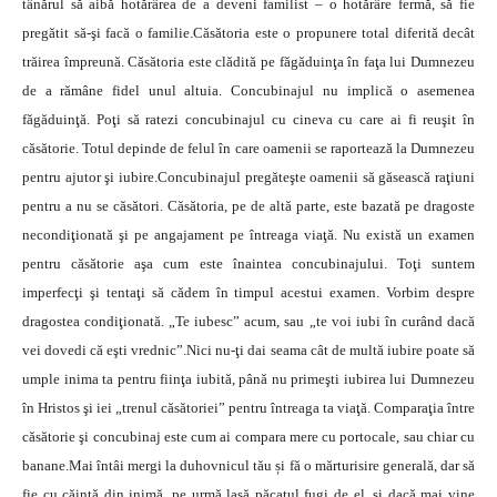
tânărul să aibă hotărârea de a deveni familist – o hotărâre fermă, să fie
pregătit să-şi facă o familie.Căsătoria este o propunere total diferită decât
trăirea împreună. Căsătoria este clădită pe făgăduinţa în faţa lui Dumnezeu
de a rămâne fidel unul altuia. Concubinajul nu implică o asemenea
făgăduinţă. Poţi să ratezi concubinajul cu cineva cu care ai fi reuşit în
căsătorie. Totul depinde de felul în care oamenii se raportează la Dumnezeu
pentru ajutor şi iubire.Concubinajul pregăteşte oamenii să găsească raţiuni
pentru a nu se căsători. Căsătoria, pe de altă parte, este bazată pe dragoste
necondiţionată şi pe angajament pe întreaga viaţă. Nu există un examen
pentru căsătorie aşa cum este înaintea concubinajului. Toţi suntem
imperfecţi şi tentaţi să cădem în timpul acestui examen. Vorbim despre
dragostea condiţionată. „Te iubesc” acum, sau „te voi iubi în curând dacă
vei dovedi că eşti vrednic”.Nici nu-ţi dai seama cât de multă iubire poate să
umple inima ta pentru fiinţa iubită, până nu primeşti iubirea lui Dumnezeu
în Hristos şi iei „trenul căsătoriei” pentru întreaga ta viaţă. Comparaţia între
căsătorie şi concubinaj este cum ai compara mere cu portocale, sau chiar cu
banane.Mai întâi mergi la duhovnicul tău și fă o mărturisire generală, dar să
fie cu căință din inimă, pe urmă lasă păcatul fugi de el, și dacă mai vine