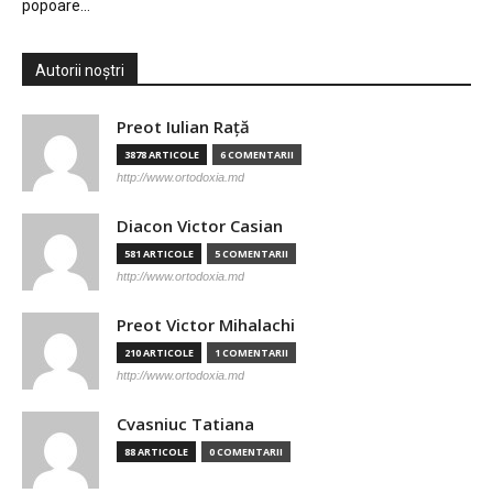
popoare…
Autorii noștri
Preot Iulian Raţă
3878 ARTICOLE
6 COMENTARII
http://www.ortodoxia.md
Diacon Victor Casian
581 ARTICOLE
5 COMENTARII
http://www.ortodoxia.md
Preot Victor Mihalachi
210 ARTICOLE
1 COMENTARII
http://www.ortodoxia.md
Cvasniuc Tatiana
88 ARTICOLE
0 COMENTARII