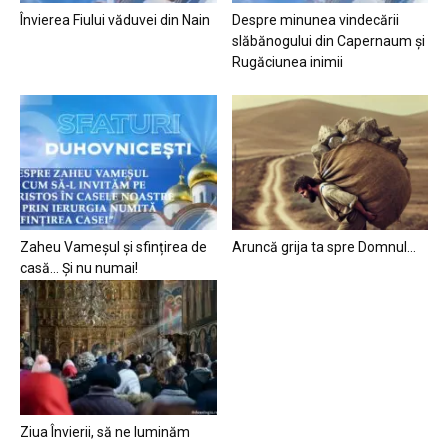
Învierea Fiului văduvei din Nain
Despre minunea vindecării
slăbănogului din Capernaum și
Rugăciunea inimii
Zaheu Vameșul și sfințirea de
Aruncă grija ta spre Domnul…
casă… Și nu numai!
Ziua Învierii, să ne luminăm