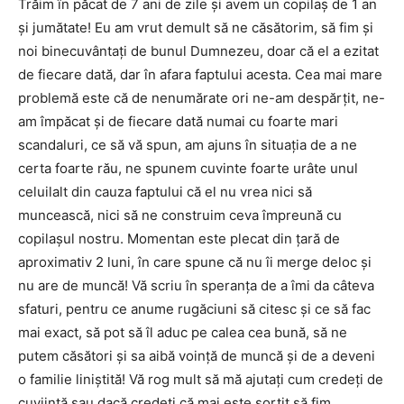
Trăim în păcat de 7 ani de zile şi avem un copilaş de 1 an
şi jumătate! Eu am vrut demult să ne căsătorim, să fim şi
noi binecuvântaţi de bunul Dumnezeu, doar că el a ezitat
de fiecare dată, dar în afara faptului acesta. Cea mai mare
problemă este că de nenumărate ori ne-am despărţit, ne-
am împăcat şi de fiecare dată numai cu foarte mari
scandaluri, ce să vă spun, am ajuns în situaţia de a ne
certa foarte rău, ne spunem cuvinte foarte urâte unul
celuilalt din cauza faptului că el nu vrea nici să
muncească, nici să ne construim ceva împreună cu
copilaşul nostru. Momentan este plecat din ţară de
aproximativ 2 luni, în care spune că nu îi merge deloc şi
nu are de muncă! Vă scriu în speranţa de a îmi da câteva
sfaturi, pentru ce anume rugăciuni să citesc şi ce să fac
mai exact, să pot să îl aduc pe calea cea bună, să ne
putem căsători şi sa aibă voinţă de muncă şi de a deveni
o familie liniştită! Vă rog mult să mă ajutaţi cum credeţi de
cuviinţă sau dacă credeţi că mai este sortit să fim