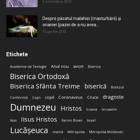
5 octombrie 2010
Despre păcatul malahiei (masturbării) şi
onaniei (pazei de a nu avea...
15 aprilie 2010
Etichete
Anul nou
avort
Academia de Teologie
Biserica
Biserica Ortodoxă
Biserica Sfânta Treime
biserică
Botezul
dragoste
copil
Coronavirus
Cruce
Conferință
Copii
Dumnezeu
Hristos
Icoana
Ierusalim
Iisus Hristos
Iisus
Ilarion Boian
Israel
Lucășeuca
mamă
Mitropolia
Mitropolia Moldovei;