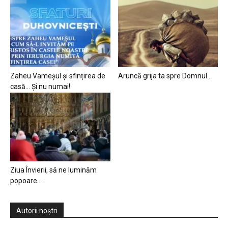
Zaheu Vameșul și sfințirea de
Aruncă grija ta spre Domnul…
casă… Și nu numai!
Ziua Învierii, să ne luminăm
popoare…
Autorii noștri