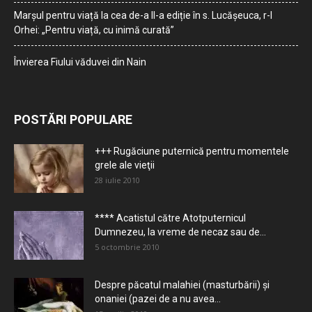
Marșul pentru viață la cea de-a II-a ediție în s. Lucășeuca, r-l
Orhei: „Pentru viață, cu inimă curată”
Învierea Fiului văduvei din Nain
POSTĂRI POPULARE
+++ Rugăciune puternică pentru momentele
grele ale vieţii
28 iulie 2010
**** Acatistul către Atotputernicul
Dumnezeu, la vreme de necaz sau de...
5 octombrie 2010
Despre păcatul malahiei (masturbării) şi
onaniei (pazei de a nu avea...