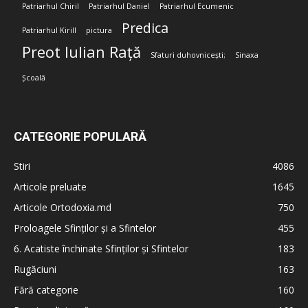
Patriarhul Chiril
Patriarhul Daniel
Patriarhul Ecumenic
Predica
Patriarhul Kirill
pictura
Preot Iulian Rață
Sfaturi duhovnicești;
Sinaxa
Școală
CATEGORIE POPULARĂ
Stiri
4086
Articole preluate
1645
Articole Ortodoxia.md
750
Proloagele Sfinților și a Sfintelor
455
6. Acatiste închinate Sfinților și Sfintelor
183
Rugăciuni
163
Fără categorie
160