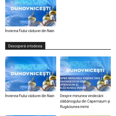
Învierea Fiului văduvei din Nain
Descoperă ortodoxia
Învierea Fiului văduvei din Nain
Despre minunea vindecării
slăbănogului din Capernaum și
Rugăciunea inimii