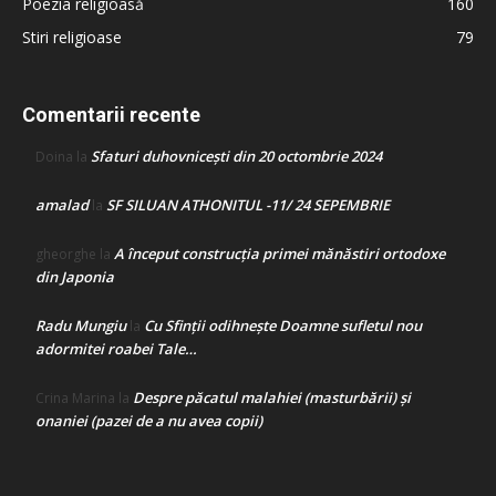
Poezia religioasă
160
Stiri religioase
79
Comentarii recente
Sfaturi duhovnicești din 20 octombrie 2024
Doina
la
amalad
SF SILUAN ATHONITUL -11/ 24 SEPEMBRIE
la
A început construcţia primei mănăstiri ortodoxe
gheorghe
la
din Japonia
Radu Mungiu
Cu Sfinții odihnește Doamne sufletul nou
la
adormitei roabei Tale…
Despre păcatul malahiei (masturbării) şi
Crina Marina
la
onaniei (pazei de a nu avea copii)