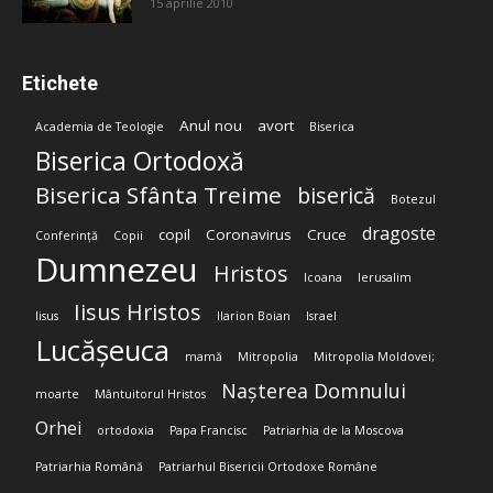
15 aprilie 2010
Etichete
Anul nou
avort
Academia de Teologie
Biserica
Biserica Ortodoxă
Biserica Sfânta Treime
biserică
Botezul
dragoste
copil
Coronavirus
Cruce
Conferință
Copii
Dumnezeu
Hristos
Icoana
Ierusalim
Iisus Hristos
Iisus
Ilarion Boian
Israel
Lucășeuca
mamă
Mitropolia
Mitropolia Moldovei;
Nașterea Domnului
moarte
Mântuitorul Hristos
Orhei
ortodoxia
Papa Francisc
Patriarhia de la Moscova
Patriarhia Română
Patriarhul Bisericii Ortodoxe Române