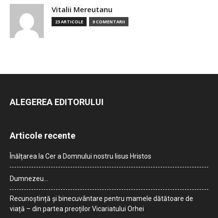
Vitalii Mereutanu
23 ARTICOLE
0 COMENTARII
ALEGEREA EDITORULUI
Articole recente
Înălțarea la Cer a Domnului nostru Iisus Hristos
Dumnezeu…
Recunoștință și binecuvântare pentru mamele dătătoare de
viață – din partea preoților Vicariatului Orhei