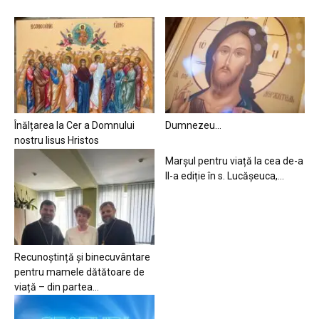
Înălțarea la Cer a Domnului
Dumnezeu…
nostru Iisus Hristos
Marșul pentru viață la cea de-a
II-a ediție în s. Lucășeuca,...
Recunoștință și binecuvântare
pentru mamele dătătoare de
viață – din partea...