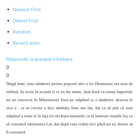
Newest First
Oldest First
Random
Recent activ
Răspunde la această întrebare
0
0
Dragă frate, ziua sâmbetei pentru poporul ales a lui Dumnezeu era ziua de
odihnă, de aceia în aciastă zi ei nu fac nimic, însă fiind cu inima împetrită,
nu au cunoscut în Mântuitorul Iisus pe stăpânul și a sâmbetei, deaceia le
zice a : ce se cuvine a face sâmbăta bine sau rău, dar ca să știți că sunt
stăpânul a toate el în fața lor săvârșea minunile ca să înmoaie inimile lor, ca
să cunoască identitatea Lui, dar după cum vedeți nici până azi nu doresc să
îl cunoască.