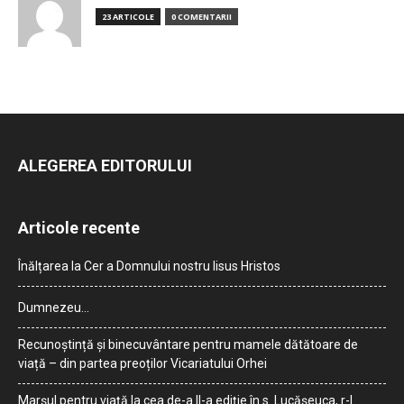
23 ARTICOLE
0 COMENTARII
ALEGEREA EDITORULUI
Articole recente
Înălțarea la Cer a Domnului nostru Iisus Hristos
Dumnezeu…
Recunoștință și binecuvântare pentru mamele dătătoare de
viață – din partea preoților Vicariatului Orhei
Marșul pentru viață la cea de-a II-a ediție în s. Lucășeuca, r-l