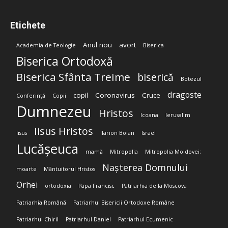
Etichete
Anul nou
avort
Academia de Teologie
Biserica
Biserica Ortodoxă
Biserica Sfânta Treime
biserică
Botezul
dragoste
copil
Coronavirus
Cruce
Conferință
Copii
Dumnezeu
Hristos
Icoana
Ierusalim
Iisus Hristos
Iisus
Ilarion Boian
Israel
Lucășeuca
mamă
Mitropolia
Mitropolia Moldovei;
Nașterea Domnului
moarte
Mântuitorul Hristos
Orhei
ortodoxia
Papa Francisc
Patriarhia de la Moscova
Patriarhia Română
Patriarhul Bisericii Ortodoxe Române
Patriarhul Chiril
Patriarhul Daniel
Patriarhul Ecumenic