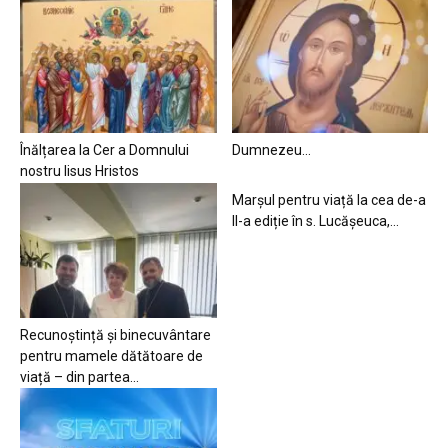
Înălțarea la Cer a Domnului
Dumnezeu…
nostru Iisus Hristos
Marșul pentru viață la cea de-a
II-a ediție în s. Lucășeuca,...
Recunoștință și binecuvântare
pentru mamele dătătoare de
viață – din partea...