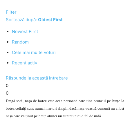
Filter
Sortează după:
Oldest First
Newest First
Random
Cele mai multe voturi
Recent activ
Răspunde la această întrebare
0
0
Dragă soră, nașa de botez este acea persoană care ține pruncul pe brațe la
botez,ceilalți sunt numai martori simpli, dacă nașa voastră comună nu a fost
nașa care va ținut pe brațe atunci nu sunteți nici o fel de rudă.