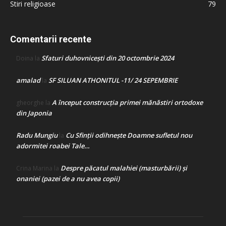
Stiri religioase
79
Comentarii recente
Sfaturi duhovnicești din 20 octombrie 2024
Doina
la
amalad
SF SILUAN ATHONITUL -11/ 24 SEPEMBRIE
la
A început construcţia primei mănăstiri ortodoxe
gheorghe
la
din Japonia
Radu Mungiu
Cu Sfinții odihnește Doamne sufletul nou
la
adormitei roabei Tale…
Despre păcatul malahiei (masturbării) şi
Crina Marina
la
onaniei (pazei de a nu avea copii)