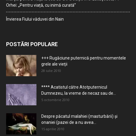
Orhei: „Pentru viață, cu inimă curată”
Învierea Fiului văduvei din Nain
POSTĂRI POPULARE
+++ Rugăciune puternică pentru momentele
grele ale vieţii
28 iulie 2010
**** Acatistul către Atotputernicul
Dumnezeu, la vreme de necaz sau de...
5 octombrie 2010
Despre păcatul malahiei (masturbării) şi
onaniei (pazei de a nu avea...
15 aprilie 2010