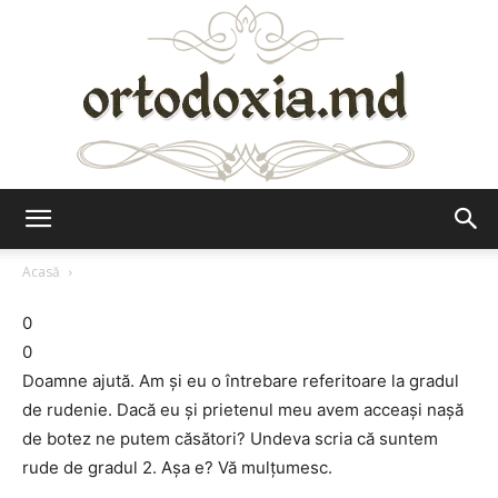
Ortodoxia.md
Acasă
0
0
Doamne ajută. Am şi eu o întrebare referitoare la gradul
de rudenie. Dacă eu şi prietenul meu avem acceaşi naşă
de botez ne putem căsători? Undeva scria că suntem
rude de gradul 2. Aşa e? Vă mulţumesc.