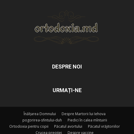
DESPRE NOI
URMAȚI-NE
Înălțarea Domnului
Despre Martorii lui Iehova
pogorirea-sfintului-duh
Piedici în calea mîntuirii
Ortodoxia pentru copii
Păcatul avortului
Păcatul vrăjitoriilor
Crucea preoției
Despre vaccine