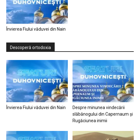
Învierea Fiului văduvei din Nain
Descoperă ortodoxia
Învierea Fiului văduvei din Nain
Despre minunea vindecării
slăbănogului din Capernaum și
Rugăciunea inimii