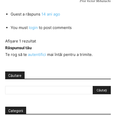
Prot Victor Mihalachi
Guest
a răspuns
14 ani ago
You must
login
to post comments
Afișare 1 rezultat
Răspunsul tău
Te rog să te
autentifici
mai întâi pentru a trimite.
Căutare
Categorii