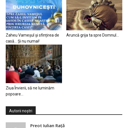
Zaheu Vameșul și sfințirea de
Aruncă grija ta spre Domnul…
casă… Și nu numai!
Ziua Învierii, să ne luminăm
popoare…
Autorii noștri
Preot Iulian Raţă