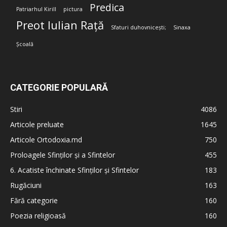
Predica
Patriarhul Kirill
pictura
Preot Iulian Rață
Sfaturi duhovnicești;
Sinaxa
Școală
CATEGORIE POPULARĂ
Stiri
4086
Articole preluate
1645
Articole Ortodoxia.md
750
Proloagele Sfinților și a Sfintelor
455
6. Acatiste închinate Sfinților și Sfintelor
183
Rugăciuni
163
Fără categorie
160
Poezia religioasă
160