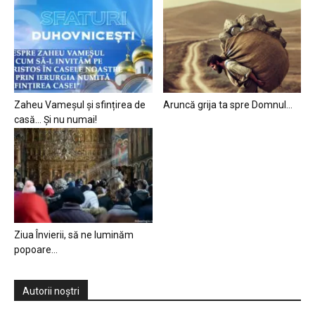
Zaheu Vameșul și sfințirea de
Aruncă grija ta spre Domnul…
casă… Și nu numai!
Ziua Învierii, să ne luminăm
popoare…
Autorii noștri