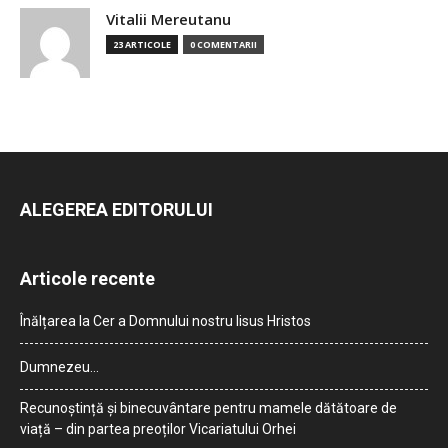
Vitalii Mereutanu
23 ARTICOLE
0 COMENTARII
ALEGEREA EDITORULUI
Articole recente
Înălțarea la Cer a Domnului nostru Iisus Hristos
Dumnezeu…
Recunoștință și binecuvântare pentru mamele dătătoare de
viață – din partea preoților Vicariatului Orhei