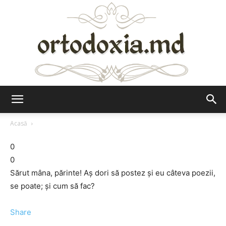
Ortodoxia.md
Acasă
0
0
Sărut mâna, părinte! Aș dori să postez și eu câteva poezii,
se poate; și cum să fac?
Share