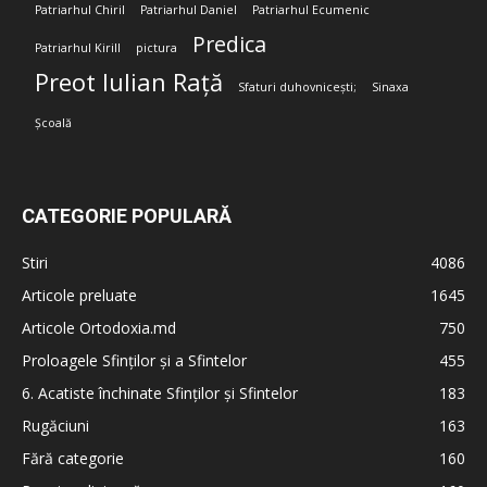
Patriarhul Chiril
Patriarhul Daniel
Patriarhul Ecumenic
Predica
Patriarhul Kirill
pictura
Preot Iulian Rață
Sfaturi duhovnicești;
Sinaxa
Școală
CATEGORIE POPULARĂ
Stiri
4086
Articole preluate
1645
Articole Ortodoxia.md
750
Proloagele Sfinților și a Sfintelor
455
6. Acatiste închinate Sfinților și Sfintelor
183
Rugăciuni
163
Fără categorie
160