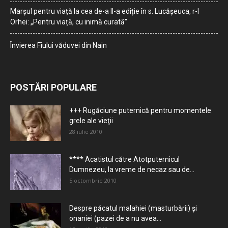
Marșul pentru viață la cea de-a II-a ediție în s. Lucășeuca, r-l
Orhei: „Pentru viață, cu inimă curată”
Învierea Fiului văduvei din Nain
POSTĂRI POPULARE
+++ Rugăciune puternică pentru momentele
grele ale vieţii
28 iulie 2010
**** Acatistul către Atotputernicul
Dumnezeu, la vreme de necaz sau de...
5 octombrie 2010
Despre păcatul malahiei (masturbării) şi
onaniei (pazei de a nu avea...