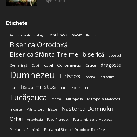
15 aprilie 2010
Etichete
Anul nou
avort
Academia de Teologie
Biserica
Biserica Ortodoxă
Biserica Sfânta Treime
biserică
Botezul
dragoste
copil
Coronavirus
Cruce
Conferință
Copii
Dumnezeu
Hristos
Icoana
Ierusalim
Iisus Hristos
Iisus
Ilarion Boian
Israel
Lucășeuca
mamă
Mitropolia
Mitropolia Moldovei;
Nașterea Domnului
moarte
Mântuitorul Hristos
Orhei
ortodoxia
Papa Francisc
Patriarhia de la Moscova
Patriarhia Română
Patriarhul Bisericii Ortodoxe Române