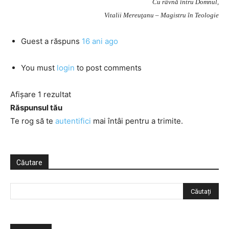
Cu râvnă întru Domnul,
Vitalii Mereuţanu – Magistru în Teologie
Guest
a răspuns
16 ani ago
You must
login
to post comments
Afișare 1 rezultat
Răspunsul tău
Te rog să te
autentifici
mai întâi pentru a trimite.
Căutare