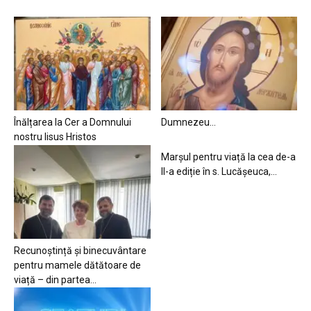
Înălțarea la Cer a Domnului
Dumnezeu…
nostru Iisus Hristos
Marșul pentru viață la cea de-a
II-a ediție în s. Lucășeuca,...
Recunoștință și binecuvântare
pentru mamele dătătoare de
viață – din partea...