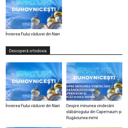
Învierea Fiului văduvei din Nain
Descoperă ortodoxia
Învierea Fiului văduvei din Nain
Despre minunea vindecării
slăbănogului din Capernaum și
Rugăciunea inimii