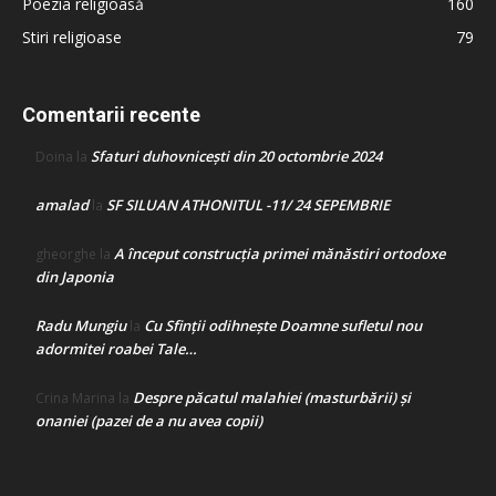
Poezia religioasă
160
Stiri religioase
79
Comentarii recente
Sfaturi duhovnicești din 20 octombrie 2024
Doina
la
amalad
SF SILUAN ATHONITUL -11/ 24 SEPEMBRIE
la
A început construcţia primei mănăstiri ortodoxe
gheorghe
la
din Japonia
Radu Mungiu
Cu Sfinții odihnește Doamne sufletul nou
la
adormitei roabei Tale…
Despre păcatul malahiei (masturbării) şi
Crina Marina
la
onaniei (pazei de a nu avea copii)